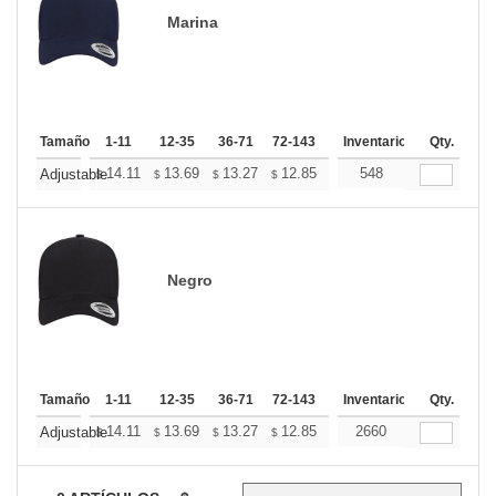
Marina
Tamaño
1-11
12-35
36-71
72-143
144-287
Inventario
288 +
Qty.
Mas
+
14.11
13.69
13.27
12.85
12.44
548
12.23
Adjustable
$
$
$
$
$
$
Negro
Tamaño
1-11
12-35
36-71
72-143
144-287
Inventario
288 +
Qty.
Mas
+
14.11
13.69
13.27
12.85
12.44
2660
12.23
Adjustable
$
$
$
$
$
$