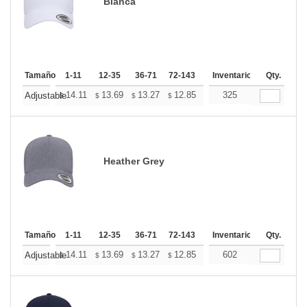
Blanca
Tamaño
1-11
12-35
36-71
72-143
144-287
Inventario
288 +
Qty.
Mas
+
14.11
13.69
13.27
12.85
12.44
325
12.23
Adjustable
$
$
$
$
$
$
Heather Grey
Tamaño
1-11
12-35
36-71
72-143
144-287
Inventario
288 +
Qty.
Mas
+
14.11
13.69
13.27
12.85
12.44
602
12.23
Adjustable
$
$
$
$
$
$