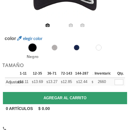
color
elegir color
Negro
TAMAÑO
1-11
12-35
36-71
72-143
144-287
288 +
Inventario
Mas
Qty.
+
14.11
13.69
13.27
12.85
12.44
12.23
2660
Adjustable
$
$
$
$
$
$
0
ARTÍCULOS
$
0.00