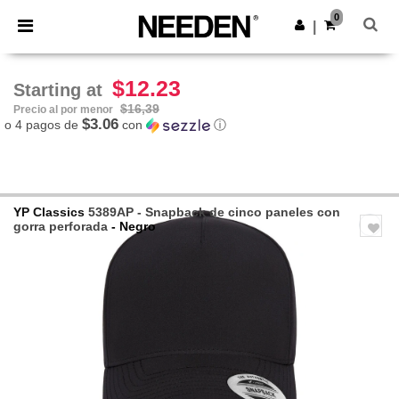
×
App de Needen
0
Descargar app
|
¡Mejores precios en app!
$12.23
Starting at
$16,39
Precio al por menor
$3.06
o 4 pagos de
con
ⓘ
YP Classics
5389AP - Snapback de cinco paneles con
gorra perforada
- Negro
Previous
Next