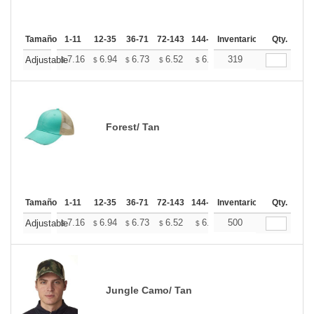
Tamaño
1-11
12-35
36-71
72-143
144-287
Inventario
288 +
Mas
Qty.
+
7.16
6.94
6.73
6.52
6.31
319
6.20
Adjustable
$
$
$
$
$
$
Forest/ Tan
Tamaño
1-11
12-35
36-71
72-143
144-287
Inventario
288 +
Mas
Qty.
+
7.16
6.94
6.73
6.52
6.31
500
6.20
Adjustable
$
$
$
$
$
$
Jungle Camo/ Tan