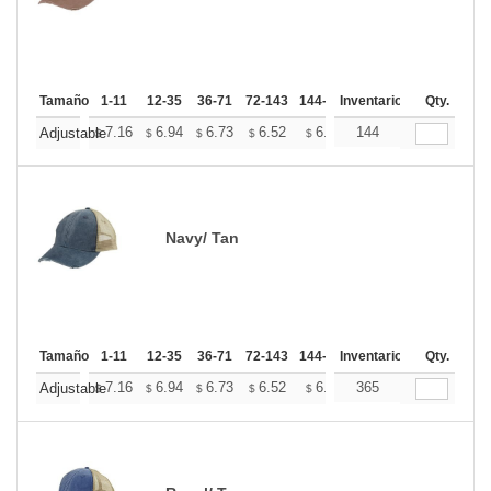
Tamaño
1-11
12-35
36-71
72-143
144-287
Inventario
288 +
Mas
Qty.
+
7.16
6.94
6.73
6.52
6.31
144
6.20
Adjustable
$
$
$
$
$
$
Navy/ Tan
Tamaño
1-11
12-35
36-71
72-143
144-287
Inventario
288 +
Mas
Qty.
+
7.16
6.94
6.73
6.52
6.31
365
6.20
Adjustable
$
$
$
$
$
$