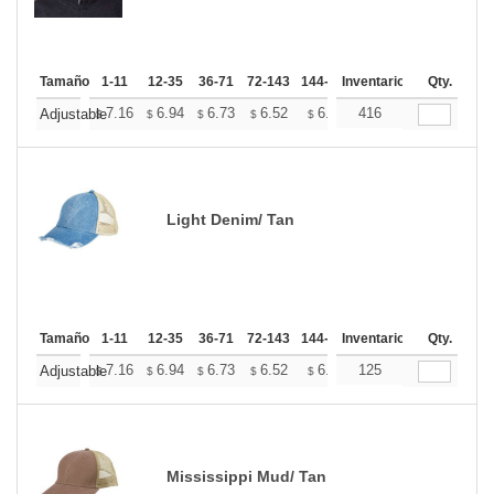
Tamaño
1-11
12-35
36-71
72-143
144-287
Inventario
288 +
Mas
Qty.
+
7.16
6.94
6.73
6.52
6.31
416
6.20
Adjustable
$
$
$
$
$
$
Light Denim/ Tan
Tamaño
1-11
12-35
36-71
72-143
144-287
Inventario
288 +
Mas
Qty.
+
7.16
6.94
6.73
6.52
6.31
125
6.20
Adjustable
$
$
$
$
$
$
Mississippi Mud/ Tan