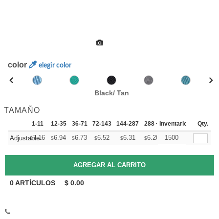
color
elegir color
Black/ Tan
TAMAÑO
1-11
12-35
36-71
72-143
144-287
288 +
Inventario
Mas
Qty.
+
7.16
6.94
6.73
6.52
6.31
6.20
1500
Adjustable
$
$
$
$
$
$
0
ARTÍCULOS
$
0.00