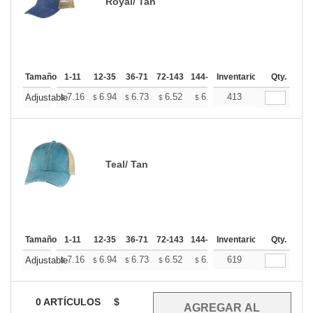
Royal/ Tan
Tamaño
1-11
12-35
36-71
72-143
144-287
Inventario
288 +
Mas
Qty.
+
7.16
6.94
6.73
6.52
6.31
413
6.20
Adjustable
$
$
$
$
$
$
Teal/ Tan
Tamaño
1-11
12-35
36-71
72-143
144-287
Inventario
288 +
Mas
Qty.
+
7.16
6.94
6.73
6.52
6.31
619
6.20
Adjustable
$
$
$
$
$
$
0
ARTÍCULOS
$