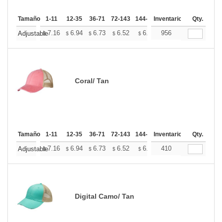
Tamaño
1-11
12-35
36-71
72-143
144-287
Inventario
288 +
Mas
Qty.
+
7.16
6.94
6.73
6.52
6.31
956
6.20
Adjustable
$
$
$
$
$
$
Coral/ Tan
Tamaño
1-11
12-35
36-71
72-143
144-287
Inventario
288 +
Mas
Qty.
+
7.16
6.94
6.73
6.52
6.31
410
6.20
Adjustable
$
$
$
$
$
$
Digital Camo/ Tan