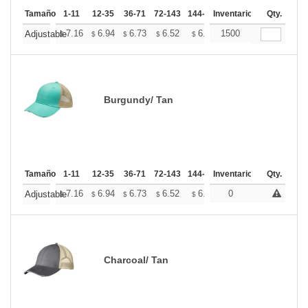
Tamaño
1-11
12-35
36-71
72-143
144-287
Inventario
288 +
Mas
Qty.
+
7.16
6.94
6.73
6.52
6.31
1500
6.20
Adjustable
$
$
$
$
$
$
Burgundy/ Tan
Tamaño
1-11
12-35
36-71
72-143
144-287
Inventario
288 +
Mas
Qty.
+
7.16
6.94
6.73
6.52
6.31
0
6.20
Adjustable
$
$
$
$
$
$
Charcoal/ Tan