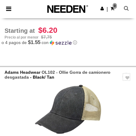
×
App de Needen
0
Descargar app
|
¡Mejores precios en app!
$6.20
Starting at
$7,75
Precio al por menor
$1.55
o 4 pagos de
con
ⓘ
Adams Headwear
OL102 - Ollie Gorra de camionero
desgastada
- Black/ Tan
Previous
Next