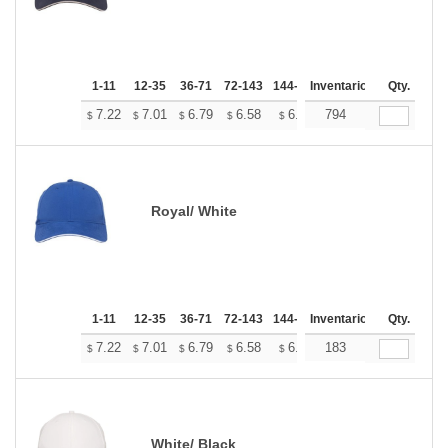
1-11
12-35
36-71
72-143
144-287
Inventario
288 +
Mas
Qty.
+
7.22
7.01
6.79
6.58
6.37
794
6.26
$
$
$
$
$
$
Royal/ White
1-11
12-35
36-71
72-143
144-287
Inventario
288 +
Mas
Qty.
+
7.22
7.01
6.79
6.58
6.37
183
6.26
$
$
$
$
$
$
White/ Black