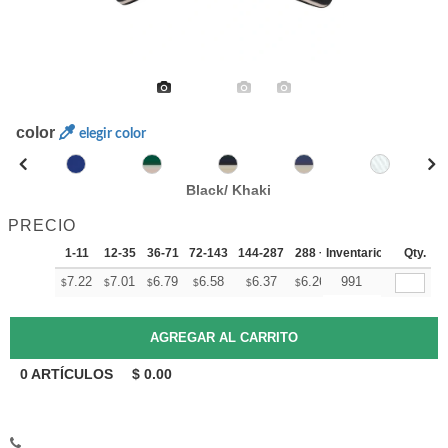
color
elegir color
Black/ Khaki
PRECIO
1-11
12-35
36-71
72-143
144-287
288 +
Inventario
Mas
Qty.
+
7.22
7.01
6.79
6.58
6.37
6.26
991
$
$
$
$
$
$
0
ARTÍCULOS
$
0.00