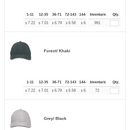
1-11
12-35
36-71
72-143
144-287
Inventario
288 +
Mas
Qty.
+
7.22
7.01
6.79
6.58
6.37
991
6.26
$
$
$
$
$
$
Forest/ Khaki
1-11
12-35
36-71
72-143
144-287
Inventario
288 +
Mas
Qty.
+
7.22
7.01
6.79
6.58
6.37
72
6.26
$
$
$
$
$
$
Grey/ Black