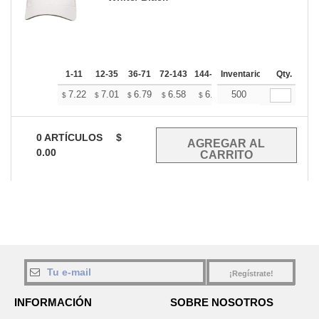
1-11
12-35
36-71
72-143
144-287
Inventario
288 +
Mas
Qty.
+
7.22
7.01
6.79
6.58
6.37
500
6.26
$
$
$
$
$
$
0
ARTÍCULOS
$
0.00
¡Regístrate!
INFORMACIÓN
SOBRE NOSOTROS