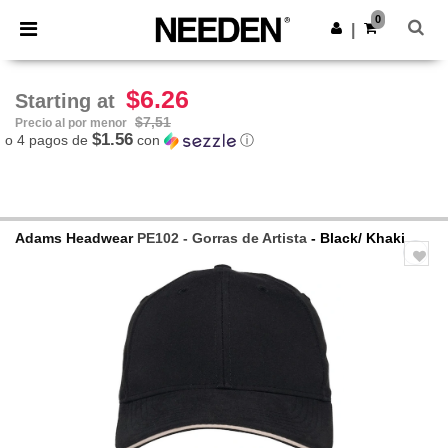
×
App de Needen
0
Descargar app
|
¡Mejores precios en app!
$6.26
Starting at
$7,51
Precio al por menor
$1.56
o 4 pagos de
con
ⓘ
Adams Headwear
PE102 - Gorras de Artista
- Black/ Khaki
Previous
Next