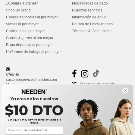
¿Compra a granel?
Modalidades de pago
Shop By Brand
Nuestros servicios
Camisetas locales al por mayor
Información de envío
Ventas al por mayor
Política de Devoluciones
Camisetas al por mayor
Términos & Condiciones
Gorras & gorros al por mayor
Ropa deportiva al por mayor
Uniformes de trabajo al por mayor
Cliente
customerservice@needen.com
Rastreo de pedido
Venta
sales@needen.com
Preguntas frecuentes
Ya eres de los nuestros
$10 DTO
Consíguelo en tu primera compra y únete a la
familia.