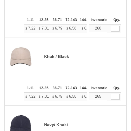
1-11
12-35
36-71
72-143
144-287
Inventario
288 +
Mas
Qty.
+
7.22
7.01
6.79
6.58
6.37
260
6.26
$
$
$
$
$
$
Khaki/ Black
1-11
12-35
36-71
72-143
144-287
Inventario
288 +
Mas
Qty.
+
7.22
7.01
6.79
6.58
6.37
265
6.26
$
$
$
$
$
$
Navy/ Khaki