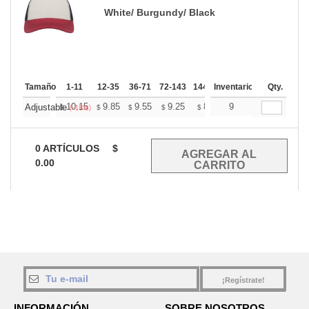
White/ Burgundy/ Black
Tamaño
1-11
12-35
36-71
72-143
144-287
Inventario
288 +
Mas
Qty.
+
10.15
9.85
9.55
9.25
8.95
9
8.80
Adjustable
$
$
$
$
$
$
(-18%)
0
ARTÍCULOS
$
0.00
¡Regístrate!
INFORMACIÓN
SOBRE NOSOTROS