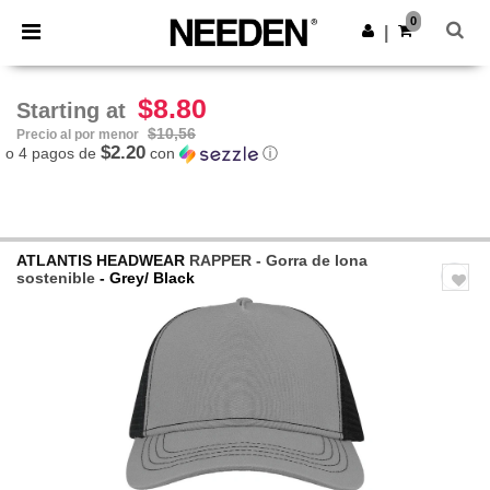
×
App de Needen
0
Descargar app
|
¡Mejores precios en app!
$8.80
Starting at
$10,56
Precio al por menor
$2.20
o 4 pagos de
con
ⓘ
ATLANTIS HEADWEAR
RAPPER - Gorra de lona
sostenible
- Grey/ Black
Previous
Next