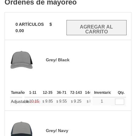
Ordenes de mayoreo
0
ARTÍCULOS
$
0.00
Grey/ Black
Tamaño
1-11
12-35
36-71
72-143
144-287
Inventario
288 +
Mas
Qty.
+
10.15
9.85
9.55
9.25
8.95
1
8.80
Adjustable
$
$
$
$
$
$
(-18%)
Grey/ Navy