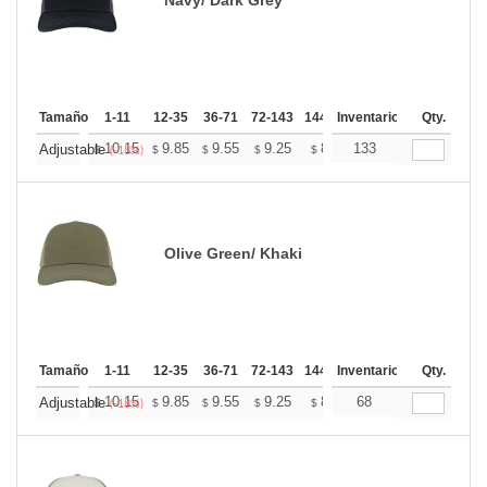
Tamaño
1-11
12-35
36-71
72-143
144-287
Inventario
288 +
Mas
Qty.
+
10.15
9.85
9.55
9.25
8.95
133
8.80
Adjustable
$
$
$
$
$
$
(-18%)
Olive Green/ Khaki
Tamaño
1-11
12-35
36-71
72-143
144-287
Inventario
288 +
Mas
Qty.
+
10.15
9.85
9.55
9.25
8.95
68
8.80
Adjustable
$
$
$
$
$
$
(-18%)