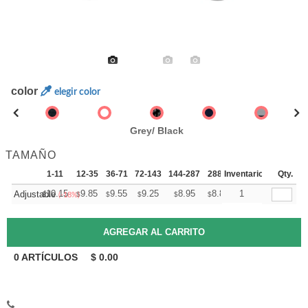
color
elegir color
Grey/ Black
TAMAÑO
1-11
12-35
36-71
72-143
144-287
288 +
Inventario
Mas
Qty.
+
10.15
9.85
9.55
9.25
8.95
8.80
1
Adjustable
$
$
$
$
$
$
(-18%)
0
ARTÍCULOS
$
0.00