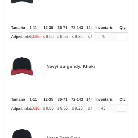
Tamaño
1-11
12-35
36-71
72-143
144-287
Inventario
288 +
Mas
Qty.
+
10.15
9.85
9.55
9.25
8.95
75
8.80
Adjustable
$
$
$
$
$
$
(-18%)
Navy/ Burgundy/ Khaki
Tamaño
1-11
12-35
36-71
72-143
144-287
Inventario
288 +
Mas
Qty.
+
10.15
9.85
9.55
9.25
8.95
43
8.80
Adjustable
$
$
$
$
$
$
(-18%)
Navy/ Dark Grey