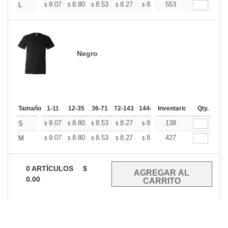
+
9.07
8.80
8.53
8.27
8.00
553
7.86
L
$
$
$
$
$
$
Negro
Tamaño
1-11
12-35
36-71
72-143
144-287
Inventario
288 +
Mas
Qty.
+
9.07
8.80
8.53
8.27
8.00
138
7.86
S
$
$
$
$
$
$
+
9.07
8.80
8.53
8.27
8.00
427
7.86
M
$
$
$
$
$
$
0
ARTÍCULOS
$
0.00