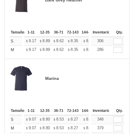
Tamaño
1-11
12-35
36-71
72-143
144-287
Inventario
288 +
Mas
Qty.
+
9.17
8.89
8.62
8.35
8.08
306
7.94
S
$
$
$
$
$
$
+
9.17
8.89
8.62
8.35
8.08
286
7.94
M
$
$
$
$
$
$
Marina
Tamaño
1-11
12-35
36-71
72-143
144-287
Inventario
288 +
Mas
Qty.
+
9.07
8.80
8.53
8.27
8.00
348
7.86
S
$
$
$
$
$
$
+
9.07
8.80
8.53
8.27
8.00
379
7.86
M
$
$
$
$
$
$