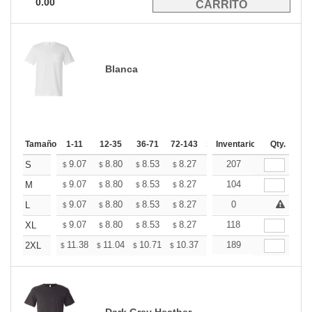
0.00
Blanca
Tamaño
1-11
12-35
36-71
72-143
144-287
Inventario
288 +
Qty.
Mas
+
9.07
8.80
8.53
8.27
8.00
207
7.86
S
$
$
$
$
$
$
+
9.07
8.80
8.53
8.27
8.00
104
7.86
M
$
$
$
$
$
$
+
9.07
8.80
8.53
8.27
8.00
0
7.86
L
$
$
$
$
$
$
+
9.07
8.80
8.53
8.27
8.00
118
7.86
XL
$
$
$
$
$
$
+
11.38
11.04
10.71
10.37
10.03
189
9.86
2XL
$
$
$
$
$
$
Dark Grey Heather