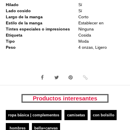
Hilado
Sí
Lado cosido
Sí
Largo de la manga
Corto
Estilo de la manga
Establecer en
Tintes especiales o impresiones
Ninguna
Etiqueta
Cosida
Tipo
Moda
Peso
4 onzas, Ligero
Productos interesantes
ropa básica | complementos
camisetas
con bolsillo
hombres
bella+canvas