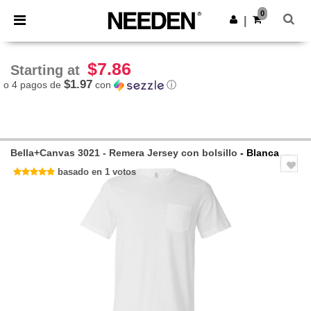
×
App de Needen
0
Descargar app
|
¡Mejores precios en app!
$7.86
Starting at
$1.97
o 4 pagos de
con
ⓘ
Bella+Canvas 3021 - Remera Jersey con bolsillo
- Blanca
basado en 1 votos
Previous
Next