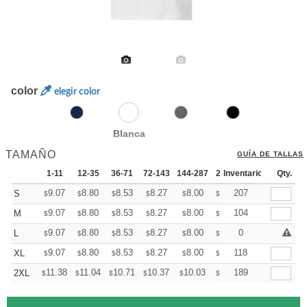
color
elegir color
Blanca
TAMAÑO
GUÍA DE TALLAS
1-11
12-35
36-71
72-143
144-287
288 +
Inventario
Mas
Qty.
+
9.07
8.80
8.53
8.27
8.00
7.86
207
S
$
$
$
$
$
$
+
9.07
8.80
8.53
8.27
8.00
7.86
104
M
$
$
$
$
$
$
+
9.07
8.80
8.53
8.27
8.00
7.86
0
L
$
$
$
$
$
$
+
9.07
8.80
8.53
8.27
8.00
7.86
118
XL
$
$
$
$
$
$
+
11.38
11.04
10.71
10.37
10.03
9.86
189
2XL
$
$
$
$
$
$