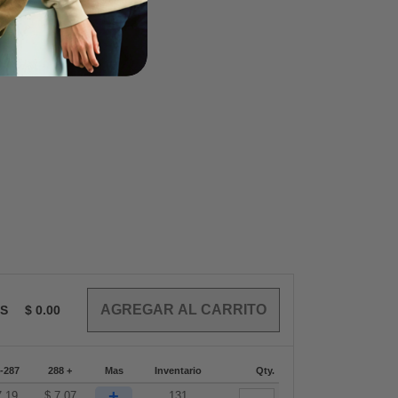
OS
$
0.00
-287
288 +
Mas
Inventario
Qty.
+
7.19
$
7.07
131