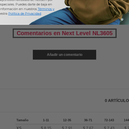
 especiales. Puedes darte de baja en
información en nuestros
Términos y
estra
Política de Privacidad
.
Comentarios en Next Level NL3605
Añadir un comentario
0
ARTÍCUL
Tamaño
1-11
12-35
36-71
72-143
144
XS
$
8.15
$
7.91
$
7.67
$
7.43
$