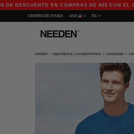
ESCUENTO EN COMPRAS DE 80$ CON EL CÓDIGO A
CENTRO DE AYUDA
USA
ES
>
>
>
needen
ropa básica | complementos
camisetas
con