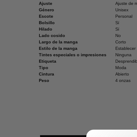
Ajuste
Ajuste de 
Género
Unisex
Escote
Personal
Bolsillo
Sí
Hilado
Sí
Lado cosido
No
Largo de la manga
Corto
Estilo de la manga
Establecer
Tintes especiales o impresiones
Ninguna
Etiqueta
Desprendib
Tipo
Moda
Cintura
Abierto
Peso
4 onzas