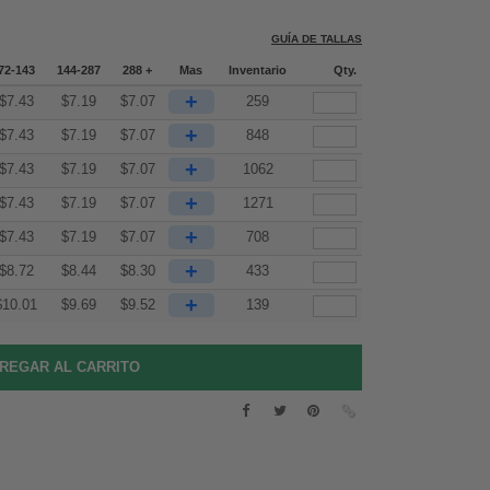
GUÍA DE TALLAS
72-143
144-287
288 +
Mas
Inventario
Qty.
+
$
7.43
$
7.19
$
7.07
259
+
$
7.43
$
7.19
$
7.07
848
+
$
7.43
$
7.19
$
7.07
1062
+
$
7.43
$
7.19
$
7.07
1271
+
$
7.43
$
7.19
$
7.07
708
+
$
8.72
$
8.44
$
8.30
433
+
$
10.01
$
9.69
$
9.52
139