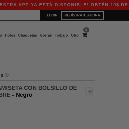
PP YA ESTÁ DISPONIBLE! OBTÉN 10$ DE DESCUE
LOGIN
REGÍSTRATE AHORA
0
o
Polos
Chaquetas
Gorras
Trabajo
Otro
ⓘ
AMISETA CON BOLSILLO DE
MBRE
- Negro