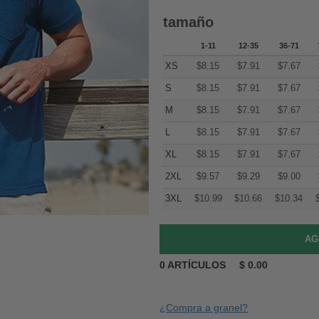
tamaño
1-11
12-35
36-71
XS
$
8.15
$
7.91
$
7.67
S
$
8.15
$
7.91
$
7.67
M
$
8.15
$
7.91
$
7.67
L
$
8.15
$
7.91
$
7.67
XL
$
8.15
$
7.91
$
7.67
2XL
$
9.57
$
9.29
$
9.00
3XL
$
10.99
$
10.66
$
10.34
0
ARTÍCULOS
$
0.00
¿Compra a granel?