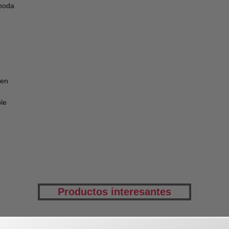
moda
 en
le
Productos interesantes