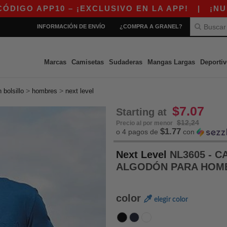
PP10 – ¡EXCLUSIVO EN LA APP!
|
¡NUESTRA A
INFORMACIÓN DE ENVÍO
¿COMPRA A GRANEL?
Marcas
Camisetas
Sudaderas
Mangas Largas
Deportiv
>
>
 bolsillo
hombres
next level
$7.07
Starting at
$12,24
Precio al por menor
$1.77
o 4 pagos de
con
Next Level
NL3605 - C
ALGODÓN PARA HO
color
elegir color