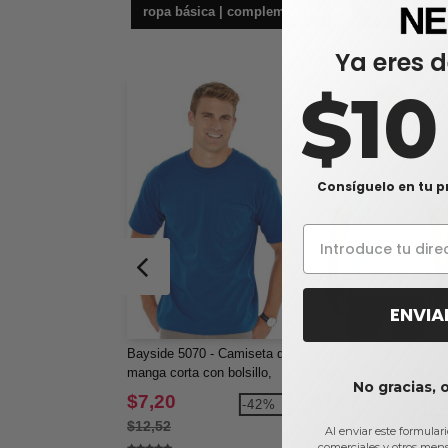
ropa básica | complementos
cam
Ya eres d
$1
Consíguelo en tu p
ENVIA
Bayside 5070 - Camiseta de
Comfort Colors 6030 -
manga corta con bolsillo,
Remera Manga corta
No gracias, 
fabricada en EE.UU.
Garment Dyed con bolsi
$7,20
$7,97
-42%
-4
$12,52
$13,78
Al enviar este formular
comerciales y otros men