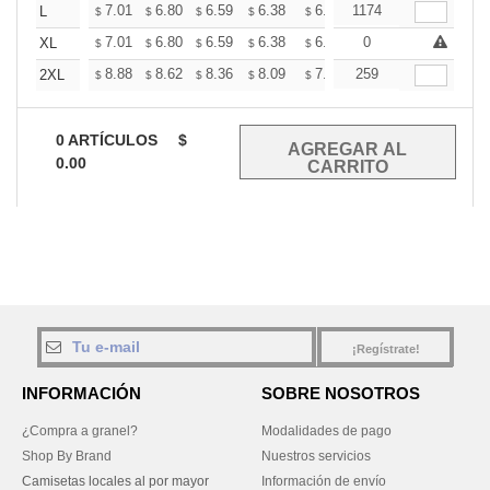
+
7.01
6.80
6.59
6.38
6.18
1174
6.07
L
$
$
$
$
$
$
+
7.01
6.80
6.59
6.38
6.18
0
6.07
XL
$
$
$
$
$
$
+
8.88
8.62
8.36
8.09
7.83
259
7.70
2XL
$
$
$
$
$
$
0
ARTÍCULOS
$
0.00
¡Regístrate!
INFORMACIÓN
SOBRE NOSOTROS
¿Compra a granel?
Modalidades de pago
Shop By Brand
Nuestros servicios
Camisetas locales al por mayor
Información de envío