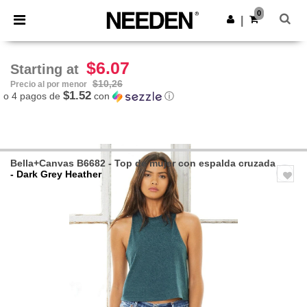
×
App de Needen
0
Descargar app
|
¡Mejores precios en app!
$6.07
Starting at
$10,26
Precio al por menor
$1.52
o 4 pagos de
con
ⓘ
Bella+Canvas B6682 - Top de mujer con espalda cruzada
- Dark Grey Heather
Previous
Next