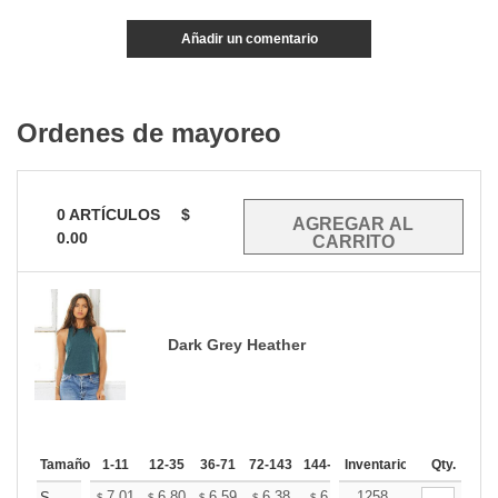
Añadir un comentario
Ordenes de mayoreo
0
ARTÍCULOS
$
0.00
Dark Grey Heather
Tamaño
1-11
12-35
36-71
72-143
144-287
Inventario
288 +
Mas
Qty.
7.01
6.80
6.59
6.38
6.18
1258
6.07
S
$
$
$
$
$
$