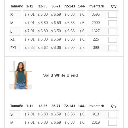
Tamaño
1-11
12-35
36-71
72-143
144-287
Inventario
288 +
Mas
Qty.
+
7.01
6.80
6.59
6.38
6.18
3595
6.07
S
$
$
$
$
$
$
+
7.01
6.80
6.59
6.38
6.18
2900
6.07
M
$
$
$
$
$
$
+
7.01
6.80
6.59
6.38
6.18
1627
6.07
L
$
$
$
$
$
$
+
7.01
6.80
6.59
6.38
6.18
225
6.07
XL
$
$
$
$
$
$
+
8.88
8.62
8.36
8.09
7.83
399
7.70
2XL
$
$
$
$
$
$
Solid White Blend
Tamaño
1-11
12-35
36-71
72-143
144-287
Inventario
288 +
Mas
Qty.
+
7.01
6.80
6.59
6.38
6.18
913
6.07
S
$
$
$
$
$
$
+
7.01
6.80
6.59
6.38
6.18
2319
6.07
M
$
$
$
$
$
$