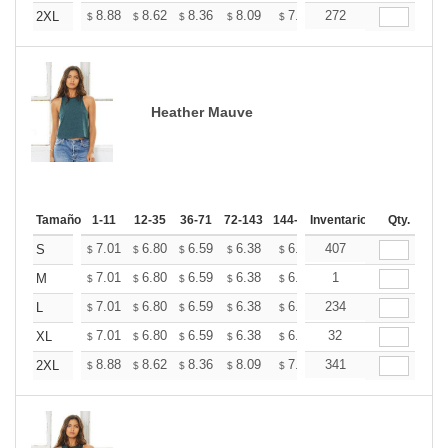
+
8.88
8.62
8.36
8.09
7.83
272
7.70
2XL
$
$
$
$
$
$
Heather Mauve
Tamaño
1-11
12-35
36-71
72-143
144-287
Inventario
288 +
Mas
Qty.
+
7.01
6.80
6.59
6.38
6.18
407
6.07
S
$
$
$
$
$
$
+
7.01
6.80
6.59
6.38
6.18
1
6.07
M
$
$
$
$
$
$
+
7.01
6.80
6.59
6.38
6.18
234
6.07
L
$
$
$
$
$
$
+
7.01
6.80
6.59
6.38
6.18
32
6.07
XL
$
$
$
$
$
$
+
8.88
8.62
8.36
8.09
7.83
341
7.70
2XL
$
$
$
$
$
$