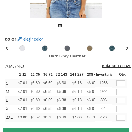
color
elegir color
Dark Grey Heather
TAMAÑO
GUÍA DE TALLAS
1-11
12-35
36-71
72-143
144-287
288 +
Inventario
Mas
Qty.
+
7.01
6.80
6.59
6.38
6.18
6.07
1258
S
$
$
$
$
$
$
+
7.01
6.80
6.59
6.38
6.18
6.07
922
M
$
$
$
$
$
$
+
7.01
6.80
6.59
6.38
6.18
6.07
396
L
$
$
$
$
$
$
+
7.01
6.80
6.59
6.38
6.18
6.07
64
XL
$
$
$
$
$
$
+
8.88
8.62
8.36
8.09
7.83
7.70
428
2XL
$
$
$
$
$
$