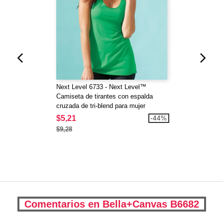
Next Level 6733 - Next Level™
Camiseta de tirantes con espalda
cruzada de tri-blend para mujer
$5,21
-44%
$9,28
Comentarios en Bella+Canvas B6682