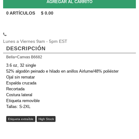
0
ARTÍCULOS
$
0.00
Lunes a Viernes 9am - 5pm EST
DESCRIPCIÓN
Bella+Canvas B6682
3.6 oz, 32 single
52% algodón peinado e hilado en anillos Airlume/48% poliéster
Ojal sin rematar
Espalda cruzada
Recortada
Costura lateral
Etiqueta removible
Tallas: S-2XL
Etiqueta extraíble
High Stock