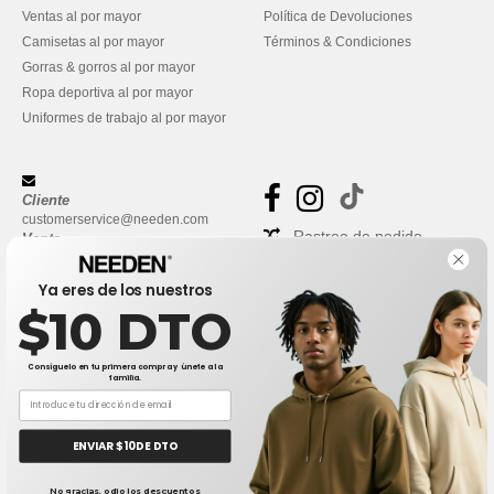
Ventas al por mayor
Política de Devoluciones
Camisetas al por mayor
Términos & Condiciones
Gorras & gorros al por mayor
Ropa deportiva al por mayor
Uniformes de trabajo al por mayor
Cliente
customerservice@needen.com
Rastreo de pedido
Venta
sales@needen.com
Preguntas frecuentes
Ya eres de los nuestros
$10 DTO
Consíguelo en tu primera compra y únete a la
familia.
ENVIAR $10 DE DTO
👋
Hola
No gracias, odio los descuentos