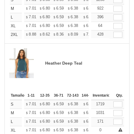
+
+
7.01
6.80
6.59
6.38
6.18
922
6.07
M
$
$
$
$
$
$
+
7.01
6.80
6.59
6.38
6.18
396
6.07
L
$
$
$
$
$
$
+
7.01
6.80
6.59
6.38
6.18
64
6.07
XL
$
$
$
$
$
$
+
8.88
8.62
8.36
8.09
7.83
428
7.70
2XL
$
$
$
$
$
$
Heather Deep Teal
Tamaño
1-11
12-35
36-71
72-143
144-287
Inventario
288 +
Mas
Qty.
+
7.01
6.80
6.59
6.38
6.18
1719
6.07
S
$
$
$
$
$
$
+
7.01
6.80
6.59
6.38
6.18
1031
6.07
M
$
$
$
$
$
$
+
7.01
6.80
6.59
6.38
6.18
171
6.07
L
$
$
$
$
$
$
+
7.01
6.80
6.59
6.38
6.18
0
6.07
XL
$
$
$
$
$
$