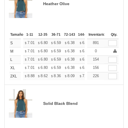
Heather Olive
Tamaño
1-11
12-35
36-71
72-143
144-287
Inventario
288 +
Mas
Qty.
+
7.01
6.80
6.59
6.38
6.18
891
6.07
S
$
$
$
$
$
$
+
7.01
6.80
6.59
6.38
6.18
0
6.07
M
$
$
$
$
$
$
+
7.01
6.80
6.59
6.38
6.18
154
6.07
L
$
$
$
$
$
$
+
7.01
6.80
6.59
6.38
6.18
156
6.07
XL
$
$
$
$
$
$
+
8.88
8.62
8.36
8.09
7.83
226
7.70
2XL
$
$
$
$
$
$
Solid Black Blend