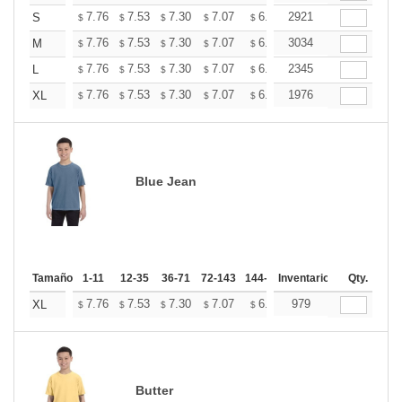
+
7.76
7.53
7.30
7.07
6.84
2921
6.73
S
$
$
$
$
$
$
+
7.76
7.53
7.30
7.07
6.84
3034
6.73
M
$
$
$
$
$
$
+
7.76
7.53
7.30
7.07
6.84
2345
6.73
L
$
$
$
$
$
$
+
7.76
7.53
7.30
7.07
6.84
1976
6.73
XL
$
$
$
$
$
$
Blue Jean
Tamaño
1-11
12-35
36-71
72-143
144-287
Inventario
288 +
Mas
Qty.
+
7.76
7.53
7.30
7.07
6.84
979
6.73
XL
$
$
$
$
$
$
Butter