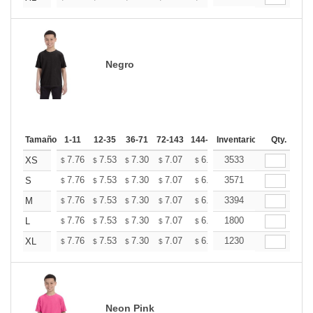
Negro
Tamaño
1-11
12-35
36-71
72-143
144-287
Inventario
288 +
Mas
Qty.
+
7.76
7.53
7.30
7.07
6.84
3533
6.73
XS
$
$
$
$
$
$
+
7.76
7.53
7.30
7.07
6.84
3571
6.73
S
$
$
$
$
$
$
+
7.76
7.53
7.30
7.07
6.84
3394
6.73
M
$
$
$
$
$
$
+
7.76
7.53
7.30
7.07
6.84
1800
6.73
L
$
$
$
$
$
$
+
7.76
7.53
7.30
7.07
6.84
1230
6.73
XL
$
$
$
$
$
$
Neon Pink