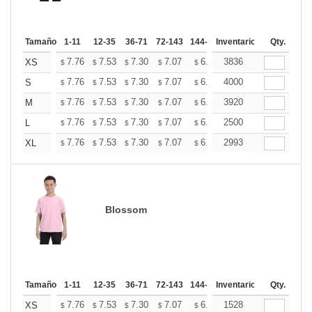
Tamaño
1-11
12-35
36-71
72-143
144-287
Inventario
288 +
Mas
Qty.
+
7.76
7.53
7.30
7.07
6.84
3836
6.73
XS
$
$
$
$
$
$
+
7.76
7.53
7.30
7.07
6.84
4000
6.73
S
$
$
$
$
$
$
+
7.76
7.53
7.30
7.07
6.84
3920
6.73
M
$
$
$
$
$
$
+
7.76
7.53
7.30
7.07
6.84
2500
6.73
L
$
$
$
$
$
$
+
7.76
7.53
7.30
7.07
6.84
2993
6.73
XL
$
$
$
$
$
$
Blossom
Tamaño
1-11
12-35
36-71
72-143
144-287
Inventario
288 +
Mas
Qty.
+
7.76
7.53
7.30
7.07
6.84
1528
6.73
XS
$
$
$
$
$
$