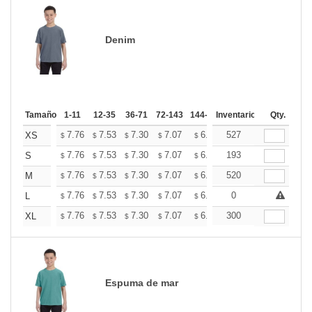
Denim
Tamaño
1-11
12-35
36-71
72-143
144-287
Inventario
288 +
Mas
Qty.
+
7.76
7.53
7.30
7.07
6.84
527
6.73
XS
$
$
$
$
$
$
+
7.76
7.53
7.30
7.07
6.84
193
6.73
S
$
$
$
$
$
$
+
7.76
7.53
7.30
7.07
6.84
520
6.73
M
$
$
$
$
$
$
+
7.76
7.53
7.30
7.07
6.84
0
6.73
L
$
$
$
$
$
$
+
7.76
7.53
7.30
7.07
6.84
300
6.73
XL
$
$
$
$
$
$
Espuma de mar