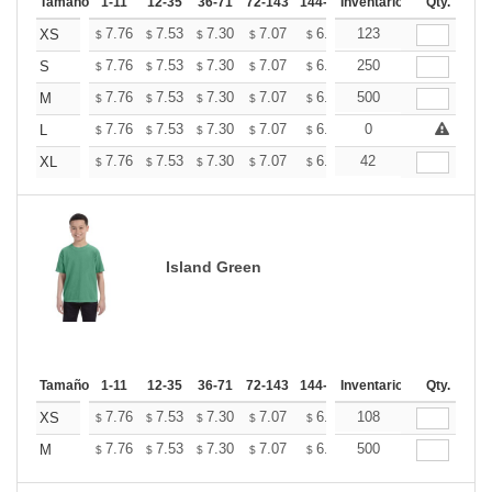
Tamaño
1-11
12-35
36-71
72-143
144-287
Inventario
288 +
Mas
Qty.
+
7.76
7.53
7.30
7.07
6.84
123
6.73
XS
$
$
$
$
$
$
+
7.76
7.53
7.30
7.07
6.84
250
6.73
S
$
$
$
$
$
$
+
7.76
7.53
7.30
7.07
6.84
500
6.73
M
$
$
$
$
$
$
+
7.76
7.53
7.30
7.07
6.84
0
6.73
L
$
$
$
$
$
$
+
7.76
7.53
7.30
7.07
6.84
42
6.73
XL
$
$
$
$
$
$
Island Green
Tamaño
1-11
12-35
36-71
72-143
144-287
Inventario
288 +
Mas
Qty.
+
7.76
7.53
7.30
7.07
6.84
108
6.73
XS
$
$
$
$
$
$
+
7.76
7.53
7.30
7.07
6.84
500
6.73
M
$
$
$
$
$
$