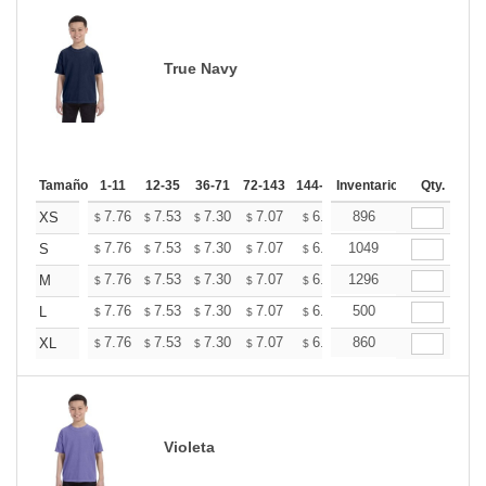
True Navy
Tamaño
1-11
12-35
36-71
72-143
144-287
Inventario
288 +
Mas
Qty.
+
7.76
7.53
7.30
7.07
6.84
896
6.73
XS
$
$
$
$
$
$
+
7.76
7.53
7.30
7.07
6.84
1049
6.73
S
$
$
$
$
$
$
+
7.76
7.53
7.30
7.07
6.84
1296
6.73
M
$
$
$
$
$
$
+
7.76
7.53
7.30
7.07
6.84
500
6.73
L
$
$
$
$
$
$
+
7.76
7.53
7.30
7.07
6.84
860
6.73
XL
$
$
$
$
$
$
Violeta