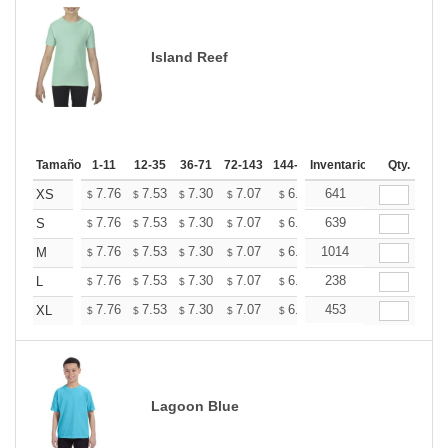
Island Reef
Tamaño
1-11
12-35
36-71
72-143
144-287
Inventario
288 +
Mas
Qty.
+
7.76
7.53
7.30
7.07
6.84
641
6.73
XS
$
$
$
$
$
$
+
7.76
7.53
7.30
7.07
6.84
639
6.73
S
$
$
$
$
$
$
+
7.76
7.53
7.30
7.07
6.84
1014
6.73
M
$
$
$
$
$
$
+
7.76
7.53
7.30
7.07
6.84
238
6.73
L
$
$
$
$
$
$
+
7.76
7.53
7.30
7.07
6.84
453
6.73
XL
$
$
$
$
$
$
Lagoon Blue