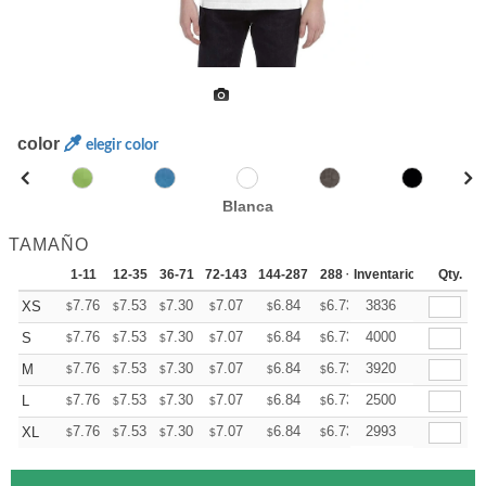
color
elegir color
Blanca
TAMAÑO
1-11
12-35
36-71
72-143
144-287
288 +
Inventario
Mas
Qty.
+
7.76
7.53
7.30
7.07
6.84
6.73
3836
XS
$
$
$
$
$
$
+
7.76
7.53
7.30
7.07
6.84
6.73
4000
S
$
$
$
$
$
$
+
7.76
7.53
7.30
7.07
6.84
6.73
3920
M
$
$
$
$
$
$
+
7.76
7.53
7.30
7.07
6.84
6.73
2500
L
$
$
$
$
$
$
+
7.76
7.53
7.30
7.07
6.84
6.73
2993
XL
$
$
$
$
$
$