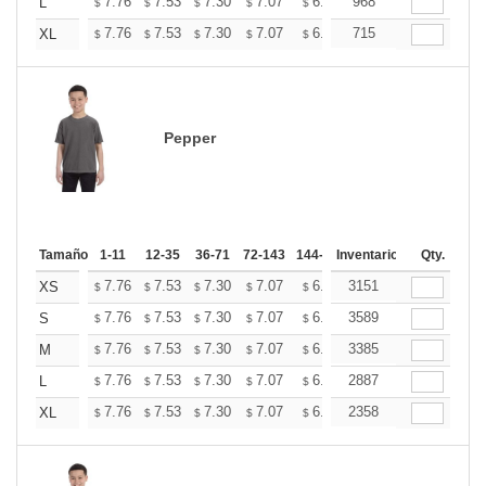
+
7.76
7.53
7.30
7.07
6.84
968
6.73
L
$
$
$
$
$
$
+
7.76
7.53
7.30
7.07
6.84
715
6.73
XL
$
$
$
$
$
$
Pepper
Tamaño
1-11
12-35
36-71
72-143
144-287
Inventario
288 +
Mas
Qty.
+
7.76
7.53
7.30
7.07
6.84
3151
6.73
XS
$
$
$
$
$
$
+
7.76
7.53
7.30
7.07
6.84
3589
6.73
S
$
$
$
$
$
$
+
7.76
7.53
7.30
7.07
6.84
3385
6.73
M
$
$
$
$
$
$
+
7.76
7.53
7.30
7.07
6.84
2887
6.73
L
$
$
$
$
$
$
+
7.76
7.53
7.30
7.07
6.84
2358
6.73
XL
$
$
$
$
$
$