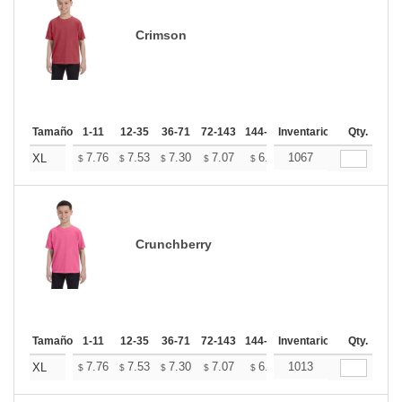
Crimson
Tamaño
1-11
12-35
36-71
72-143
144-287
Inventario
288 +
Mas
Qty.
+
7.76
7.53
7.30
7.07
6.84
1067
6.73
XL
$
$
$
$
$
$
Crunchberry
Tamaño
1-11
12-35
36-71
72-143
144-287
Inventario
288 +
Mas
Qty.
+
7.76
7.53
7.30
7.07
6.84
1013
6.73
XL
$
$
$
$
$
$