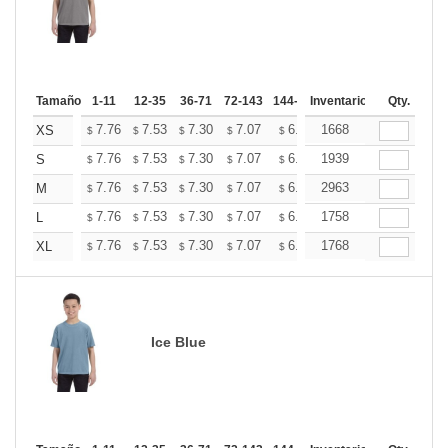
Tamaño
1-11
12-35
36-71
72-143
144-287
Inventario
288 +
Mas
Qty.
+
7.76
7.53
7.30
7.07
6.84
1668
6.73
XS
$
$
$
$
$
$
+
7.76
7.53
7.30
7.07
6.84
1939
6.73
S
$
$
$
$
$
$
+
7.76
7.53
7.30
7.07
6.84
2963
6.73
M
$
$
$
$
$
$
+
7.76
7.53
7.30
7.07
6.84
1758
6.73
L
$
$
$
$
$
$
+
7.76
7.53
7.30
7.07
6.84
1768
6.73
XL
$
$
$
$
$
$
Ice Blue