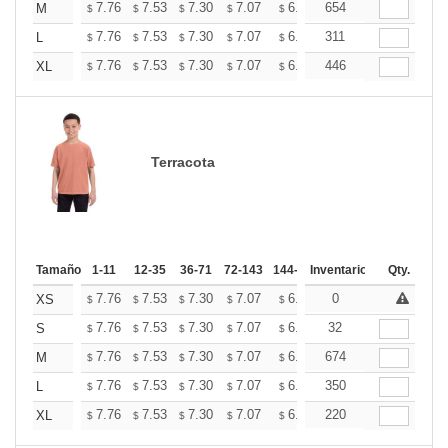
+
7.76
7.53
7.30
7.07
6.84
654
6.73
M
$
$
$
$
$
$
+
7.76
7.53
7.30
7.07
6.84
311
6.73
L
$
$
$
$
$
$
+
7.76
7.53
7.30
7.07
6.84
446
6.73
XL
$
$
$
$
$
$
Terracota
Tamaño
1-11
12-35
36-71
72-143
144-287
Inventario
288 +
Mas
Qty.
+
7.76
7.53
7.30
7.07
6.84
0
6.73
XS
$
$
$
$
$
$
+
7.76
7.53
7.30
7.07
6.84
32
6.73
S
$
$
$
$
$
$
+
7.76
7.53
7.30
7.07
6.84
674
6.73
M
$
$
$
$
$
$
+
7.76
7.53
7.30
7.07
6.84
350
6.73
L
$
$
$
$
$
$
+
7.76
7.53
7.30
7.07
6.84
220
6.73
XL
$
$
$
$
$
$