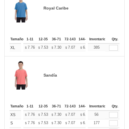
Royal Caribe
Tamaño
1-11
12-35
36-71
72-143
144-287
Inventario
288 +
Mas
Qty.
+
7.76
7.53
7.30
7.07
6.84
385
6.73
XL
$
$
$
$
$
$
Sandía
Tamaño
1-11
12-35
36-71
72-143
144-287
Inventario
288 +
Mas
Qty.
+
7.76
7.53
7.30
7.07
6.84
56
6.73
XS
$
$
$
$
$
$
+
7.76
7.53
7.30
7.07
6.84
177
6.73
S
$
$
$
$
$
$