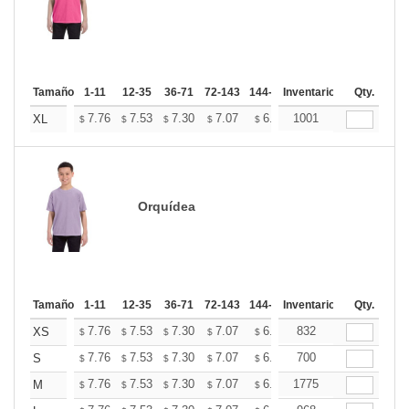
Tamaño
1-11
12-35
36-71
72-143
144-287
Inventario
288 +
Mas
Qty.
+
7.76
7.53
7.30
7.07
6.84
1001
6.73
XL
$
$
$
$
$
$
Orquídea
Tamaño
1-11
12-35
36-71
72-143
144-287
Inventario
288 +
Mas
Qty.
+
7.76
7.53
7.30
7.07
6.84
832
6.73
XS
$
$
$
$
$
$
+
7.76
7.53
7.30
7.07
6.84
700
6.73
S
$
$
$
$
$
$
+
7.76
7.53
7.30
7.07
6.84
1775
6.73
M
$
$
$
$
$
$