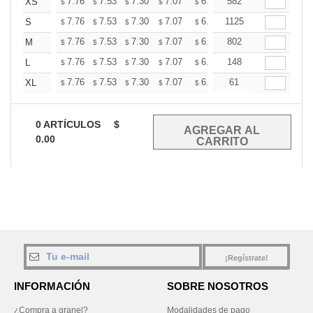
+
7.76
7.53
7.30
7.07
6.84
582
6.73
XS
$
$
$
$
$
$
+
7.76
7.53
7.30
7.07
6.84
1125
6.73
S
$
$
$
$
$
$
+
7.76
7.53
7.30
7.07
6.84
802
6.73
M
$
$
$
$
$
$
+
7.76
7.53
7.30
7.07
6.84
148
6.73
L
$
$
$
$
$
$
+
7.76
7.53
7.30
7.07
6.84
61
6.73
XL
$
$
$
$
$
$
0
ARTÍCULOS
$
0.00
¡Regístrate!
INFORMACIÓN
SOBRE NOSOTROS
¿Compra a granel?
Modalidades de pago