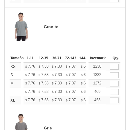
Granito
Tamaño
1-11
12-35
36-71
72-143
144-287
Inventario
288 +
Mas
Qty.
+
7.76
7.53
7.30
7.07
6.84
1238
6.73
XS
$
$
$
$
$
$
+
7.76
7.53
7.30
7.07
6.84
1332
6.73
S
$
$
$
$
$
$
+
7.76
7.53
7.30
7.07
6.84
1272
6.73
M
$
$
$
$
$
$
+
7.76
7.53
7.30
7.07
6.84
409
6.73
L
$
$
$
$
$
$
+
7.76
7.53
7.30
7.07
6.84
453
6.73
XL
$
$
$
$
$
$
Gris