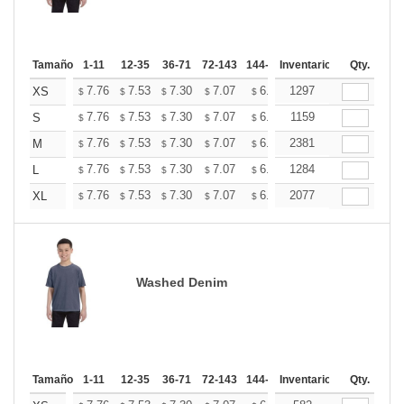
Tamaño
1-11
12-35
36-71
72-143
144-287
Inventario
288 +
Mas
Qty.
+
7.76
7.53
7.30
7.07
6.84
1297
6.73
XS
$
$
$
$
$
$
+
7.76
7.53
7.30
7.07
6.84
1159
6.73
S
$
$
$
$
$
$
+
7.76
7.53
7.30
7.07
6.84
2381
6.73
M
$
$
$
$
$
$
+
7.76
7.53
7.30
7.07
6.84
1284
6.73
L
$
$
$
$
$
$
+
7.76
7.53
7.30
7.07
6.84
2077
6.73
XL
$
$
$
$
$
$
Washed Denim
Tamaño
1-11
12-35
36-71
72-143
144-287
Inventario
288 +
Mas
Qty.