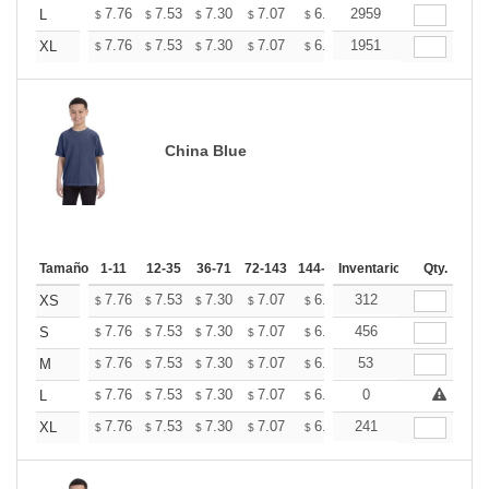
+
7.76
7.53
7.30
7.07
6.84
2959
6.73
L
$
$
$
$
$
$
+
7.76
7.53
7.30
7.07
6.84
1951
6.73
XL
$
$
$
$
$
$
China Blue
Tamaño
1-11
12-35
36-71
72-143
144-287
Inventario
288 +
Mas
Qty.
+
7.76
7.53
7.30
7.07
6.84
312
6.73
XS
$
$
$
$
$
$
+
7.76
7.53
7.30
7.07
6.84
456
6.73
S
$
$
$
$
$
$
+
7.76
7.53
7.30
7.07
6.84
53
6.73
M
$
$
$
$
$
$
+
7.76
7.53
7.30
7.07
6.84
0
6.73
L
$
$
$
$
$
$
+
7.76
7.53
7.30
7.07
6.84
241
6.73
XL
$
$
$
$
$
$