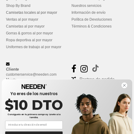
Shop By Brand
Nuestros servicios
Camisetas locales al por mayor
Información de envío
Ventas al por mayor
Política de Devoluciones
Camisetas al por mayor
Términos & Condiciones
Gorras & gorros al por mayor
Ropa deportiva al por mayor
Uniformes de trabajo al por mayor
Cliente
customerservice@needen.com
Rastreo de pedido
Venta
sales@needen.com
Preguntas frecuentes
Ya eres de los nuestros
$10 DTO
Consíguelo en tu primera compra y únete a la
familia.