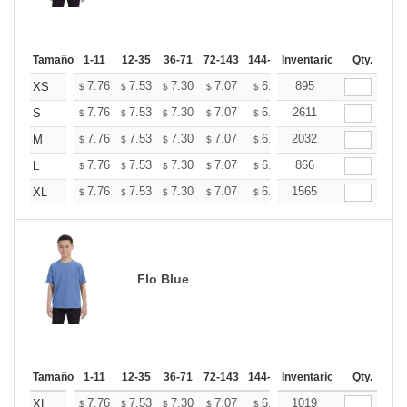
Tamaño
1-11
12-35
36-71
72-143
144-287
Inventario
288 +
Mas
Qty.
+
7.76
7.53
7.30
7.07
6.84
895
6.73
XS
$
$
$
$
$
$
+
7.76
7.53
7.30
7.07
6.84
2611
6.73
S
$
$
$
$
$
$
+
7.76
7.53
7.30
7.07
6.84
2032
6.73
M
$
$
$
$
$
$
+
7.76
7.53
7.30
7.07
6.84
866
6.73
L
$
$
$
$
$
$
+
7.76
7.53
7.30
7.07
6.84
1565
6.73
XL
$
$
$
$
$
$
Flo Blue
Tamaño
1-11
12-35
36-71
72-143
144-287
Inventario
288 +
Mas
Qty.
+
7.76
7.53
7.30
7.07
6.84
1019
6.73
XL
$
$
$
$
$
$