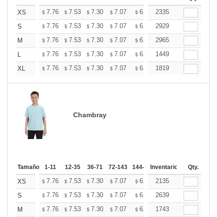
+
7.76
7.53
7.30
7.07
6.84
2335
6.73
XS
$
$
$
$
$
$
+
7.76
7.53
7.30
7.07
6.84
2929
6.73
S
$
$
$
$
$
$
+
7.76
7.53
7.30
7.07
6.84
2965
6.73
M
$
$
$
$
$
$
+
7.76
7.53
7.30
7.07
6.84
1449
6.73
L
$
$
$
$
$
$
+
7.76
7.53
7.30
7.07
6.84
1819
6.73
XL
$
$
$
$
$
$
Chambray
Tamaño
1-11
12-35
36-71
72-143
144-287
Inventario
288 +
Mas
Qty.
+
7.76
7.53
7.30
7.07
6.84
2135
6.73
XS
$
$
$
$
$
$
+
7.76
7.53
7.30
7.07
6.84
2639
6.73
S
$
$
$
$
$
$
+
7.76
7.53
7.30
7.07
6.84
1743
6.73
M
$
$
$
$
$
$