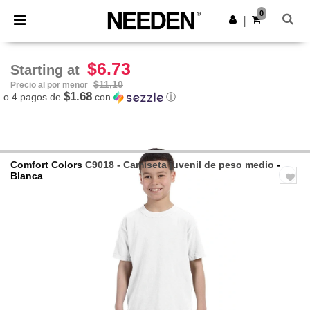
×
App de Needen
0
Descargar app
|
¡Mejores precios en app!
$6.73
Starting at
$11,10
Precio al por menor
$1.68
o 4 pagos de
con
ⓘ
Comfort Colors
C9018 - Camiseta juvenil de peso medio
-
Blanca
Previous
Next