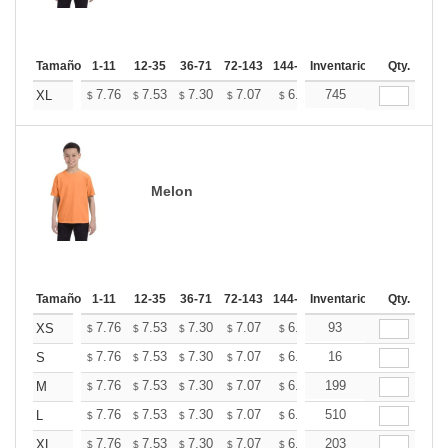
Tamaño
1-11
12-35
36-71
72-143
144-287
Inventario
288 +
Mas
Qty.
+
7.76
7.53
7.30
7.07
6.84
745
6.73
XL
$
$
$
$
$
$
Melon
Tamaño
1-11
12-35
36-71
72-143
144-287
Inventario
288 +
Mas
Qty.
+
7.76
7.53
7.30
7.07
6.84
93
6.73
XS
$
$
$
$
$
$
+
7.76
7.53
7.30
7.07
6.84
16
6.73
S
$
$
$
$
$
$
+
7.76
7.53
7.30
7.07
6.84
199
6.73
M
$
$
$
$
$
$
+
7.76
7.53
7.30
7.07
6.84
510
6.73
L
$
$
$
$
$
$
+
7.76
7.53
7.30
7.07
6.84
203
6.73
XL
$
$
$
$
$
$