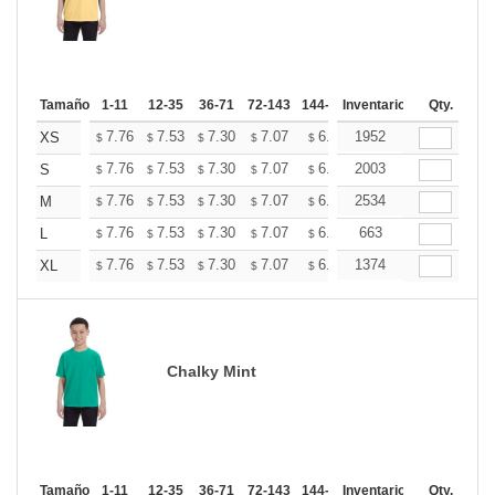
Tamaño
1-11
12-35
36-71
72-143
144-287
Inventario
288 +
Mas
Qty.
+
7.76
7.53
7.30
7.07
6.84
1952
6.73
XS
$
$
$
$
$
$
+
7.76
7.53
7.30
7.07
6.84
2003
6.73
S
$
$
$
$
$
$
+
7.76
7.53
7.30
7.07
6.84
2534
6.73
M
$
$
$
$
$
$
+
7.76
7.53
7.30
7.07
6.84
663
6.73
L
$
$
$
$
$
$
+
7.76
7.53
7.30
7.07
6.84
1374
6.73
XL
$
$
$
$
$
$
Chalky Mint
Tamaño
1-11
12-35
36-71
72-143
144-287
Inventario
288 +
Mas
Qty.