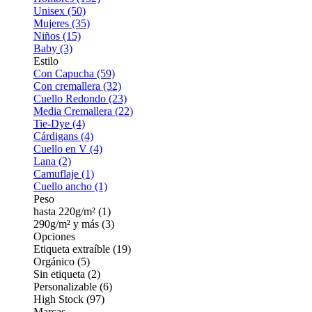
Unisex (50)
Mujeres (35)
Niños (15)
Baby (3)
Estilo
Con Capucha (59)
Con cremallera (32)
Cuello Redondo (23)
Media Cremallera (22)
Tie-Dye (4)
Cárdigans (4)
Cuello en V (4)
Lana (2)
Camuflaje (1)
Cuello ancho (1)
Peso
hasta 220g/m² (1)
290g/m² y más (3)
Opciones
Etiqueta extraíble (19)
Orgánico (5)
Sin etiqueta (2)
Personalizable (6)
High Stock (97)
Marcas