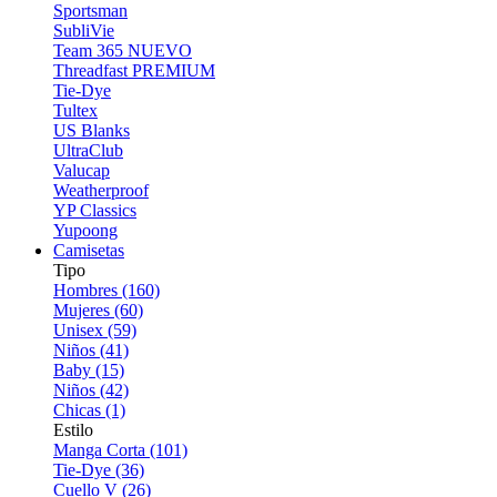
Sportsman
SubliVie
Team 365
NUEVO
Threadfast
PREMIUM
Tie-Dye
Tultex
US Blanks
UltraClub
Valucap
Weatherproof
YP Classics
Yupoong
Camisetas
Tipo
Hombres (160)
Mujeres (60)
Unisex (59)
Niños (41)
Baby (15)
Niños (42)
Chicas (1)
Estilo
Manga Corta (101)
Tie-Dye (36)
Cuello V (26)