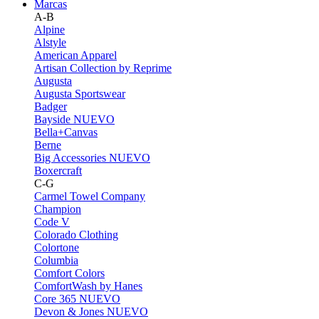
Marcas
A-B
Alpine
Alstyle
American Apparel
Artisan Collection by Reprime
Augusta
Augusta Sportswear
Badger
Bayside
NUEVO
Bella+Canvas
Berne
Big Accessories
NUEVO
Boxercraft
C-G
Carmel Towel Company
Champion
Code V
Colorado Clothing
Colortone
Columbia
Comfort Colors
ComfortWash by Hanes
Core 365
NUEVO
Devon & Jones
NUEVO