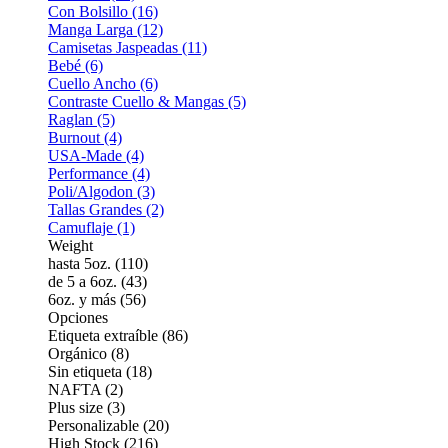
Con Bolsillo (16)
Manga Larga (12)
Camisetas Jaspeadas (11)
Bebé (6)
Cuello Ancho (6)
Contraste Cuello & Mangas (5)
Raglan (5)
Burnout (4)
USA-Made (4)
Performance (4)
Poli/Algodon (3)
Tallas Grandes (2)
Camuflaje (1)
Weight
hasta 5oz. (110)
de 5 a 6oz. (43)
6oz. y más (56)
Opciones
Etiqueta extraíble (86)
Orgánico (8)
Sin etiqueta (18)
NAFTA (2)
Plus size (3)
Personalizable (20)
High Stock (216)