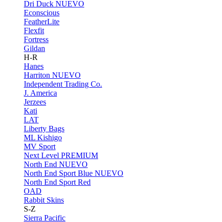
Dri Duck
NUEVO
Econscious
FeatherLite
Flexfit
Fortress
Gildan
H-R
Hanes
Harriton
NUEVO
Independent Trading Co.
J. America
Jerzees
Kati
LAT
Liberty Bags
ML Kishigo
MV Sport
Next Level
PREMIUM
North End
NUEVO
North End Sport Blue
NUEVO
North End Sport Red
OAD
Rabbit Skins
S-Z
Sierra Pacific