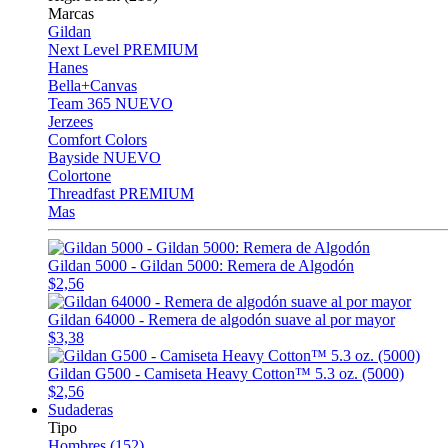
Marcas
Gildan
Next Level
PREMIUM
Hanes
Bella+Canvas
Team 365
NUEVO
Jerzees
Comfort Colors
Bayside
NUEVO
Colortone
Threadfast
PREMIUM
Mas
Gildan 5000 - Gildan 5000: Remera de Algodón
$2,56
Gildan 64000 - Remera de algodón suave al por mayor
$3,38
Gildan G500 - Camiseta Heavy Cotton™ 5.3 oz. (5000)
$2,56
Sudaderas
Tipo
Hombres (152)