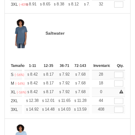
+
8.91
8.65
8.38
8.12
7.85
32
7.72
3XL
$
$
$
$
$
$
(-40%)
Saltwater
Tamaño
1-11
12-35
36-71
72-143
144-287
Inventario
288 +
Qty.
Mas
+
8.42
8.17
7.92
7.68
7.43
28
7.30
S
$
$
$
$
$
$
(-16%)
+
8.42
8.17
7.92
7.68
7.43
18
7.30
M
$
$
$
$
$
$
(-16%)
+
8.42
8.17
7.92
7.68
7.43
0
7.30
XL
$
$
$
$
$
$
(-16%)
+
12.38
12.01
11.65
11.28
10.91
44
10.73
2XL
$
$
$
$
$
$
+
14.92
14.48
14.03
13.59
13.15
408
12.93
3XL
$
$
$
$
$
$