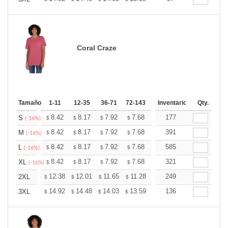
Coral Craze
Tamaño
1-11
12-35
36-71
72-143
144-287
Inventario
288 +
Qty.
Mas
+
8.42
8.17
7.92
7.68
7.43
177
7.30
S
$
$
$
$
$
$
(-16%)
+
8.42
8.17
7.92
7.68
7.43
391
7.30
M
$
$
$
$
$
$
(-16%)
+
8.42
8.17
7.92
7.68
7.43
585
7.30
L
$
$
$
$
$
$
(-16%)
+
8.42
8.17
7.92
7.68
7.43
321
7.30
XL
$
$
$
$
$
$
(-16%)
+
12.38
12.01
11.65
11.28
10.91
249
10.73
2XL
$
$
$
$
$
$
+
14.92
14.48
14.03
13.59
13.15
136
12.93
3XL
$
$
$
$
$
$