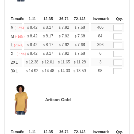
Tamaño
1-11
12-35
36-71
72-143
144-287
Inventario
288 +
Qty.
Mas
+
8.42
8.17
7.92
7.68
7.43
406
7.30
S
$
$
$
$
$
$
(-16%)
+
8.42
8.17
7.92
7.68
7.43
84
7.30
M
$
$
$
$
$
$
(-16%)
+
8.42
8.17
7.92
7.68
7.43
396
7.30
L
$
$
$
$
$
$
(-16%)
+
8.42
8.17
7.92
7.68
7.43
6
7.30
XL
$
$
$
$
$
$
(-16%)
+
12.38
12.01
11.65
11.28
10.91
3
10.73
2XL
$
$
$
$
$
$
+
14.92
14.48
14.03
13.59
13.15
98
12.93
3XL
$
$
$
$
$
$
Artisan Gold
Tamaño
1-11
12-35
36-71
72-143
144-287
Inventario
288 +
Qty.
Mas