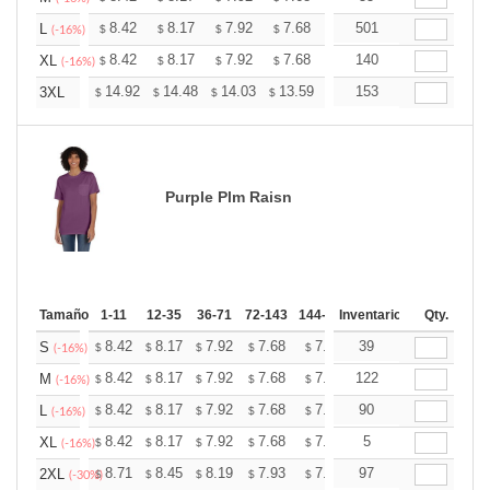
+
8.42
8.17
7.92
7.68
7.43
501
7.30
L
$
$
$
$
$
$
(-16%)
+
8.42
8.17
7.92
7.68
7.43
140
7.30
XL
$
$
$
$
$
$
(-16%)
+
14.92
14.48
14.03
13.59
13.15
153
12.93
3XL
$
$
$
$
$
$
Purple Plm Raisn
Tamaño
1-11
12-35
36-71
72-143
144-287
Inventario
288 +
Mas
Qty.
+
8.42
8.17
7.92
7.68
7.43
39
7.30
S
$
$
$
$
$
$
(-16%)
+
8.42
8.17
7.92
7.68
7.43
122
7.30
M
$
$
$
$
$
$
(-16%)
+
8.42
8.17
7.92
7.68
7.43
90
7.30
L
$
$
$
$
$
$
(-16%)
+
8.42
8.17
7.92
7.68
7.43
5
7.30
XL
$
$
$
$
$
$
(-16%)
+
8.71
8.45
8.19
7.93
7.68
97
7.55
2XL
$
$
$
$
$
$
(-30%)