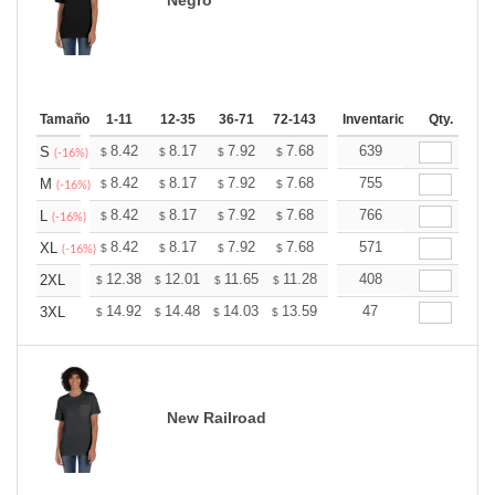
Tamaño
1-11
12-35
36-71
72-143
144-287
Inventario
288 +
Qty.
Mas
+
8.42
8.17
7.92
7.68
7.43
639
7.30
S
$
$
$
$
$
$
(-16%)
+
8.42
8.17
7.92
7.68
7.43
755
7.30
M
$
$
$
$
$
$
(-16%)
+
8.42
8.17
7.92
7.68
7.43
766
7.30
L
$
$
$
$
$
$
(-16%)
+
8.42
8.17
7.92
7.68
7.43
571
7.30
XL
$
$
$
$
$
$
(-16%)
+
12.38
12.01
11.65
11.28
10.91
408
10.73
2XL
$
$
$
$
$
$
+
14.92
14.48
14.03
13.59
13.15
47
12.93
3XL
$
$
$
$
$
$
New Railroad