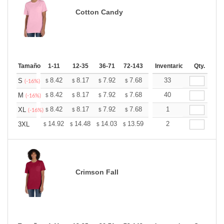
Cotton Candy
Tamaño
1-11
12-35
36-71
72-143
144-287
Inventario
288 +
Qty.
Mas
+
8.42
8.17
7.92
7.68
7.43
33
7.30
S
$
$
$
$
$
$
(-16%)
+
8.42
8.17
7.92
7.68
7.43
40
7.30
M
$
$
$
$
$
$
(-16%)
+
8.42
8.17
7.92
7.68
7.43
1
7.30
XL
$
$
$
$
$
$
(-16%)
+
14.92
14.48
14.03
13.59
13.15
2
12.93
3XL
$
$
$
$
$
$
Crimson Fall