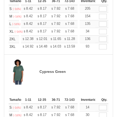
Tamaño
1-11
12-35
36-71
72-143
144-287
Inventario
288 +
Qty.
Mas
+
8.42
8.17
7.92
7.68
7.43
205
7.30
S
$
$
$
$
$
$
(-16%)
+
8.42
8.17
7.92
7.68
7.43
154
7.30
M
$
$
$
$
$
$
(-16%)
+
8.42
8.17
7.92
7.68
7.43
135
7.30
L
$
$
$
$
$
$
(-16%)
+
8.42
8.17
7.92
7.68
7.43
34
7.30
XL
$
$
$
$
$
$
(-16%)
+
12.38
12.01
11.65
11.28
10.91
136
10.73
2XL
$
$
$
$
$
$
+
14.92
14.48
14.03
13.59
13.15
93
12.93
3XL
$
$
$
$
$
$
Cypress Green
Tamaño
1-11
12-35
36-71
72-143
144-287
Inventario
288 +
Qty.
Mas
+
8.42
8.17
7.92
7.68
7.43
14
7.30
S
$
$
$
$
$
$
(-16%)
+
8.42
8.17
7.92
7.68
7.43
30
7.30
M
$
$
$
$
$
$
(-16%)