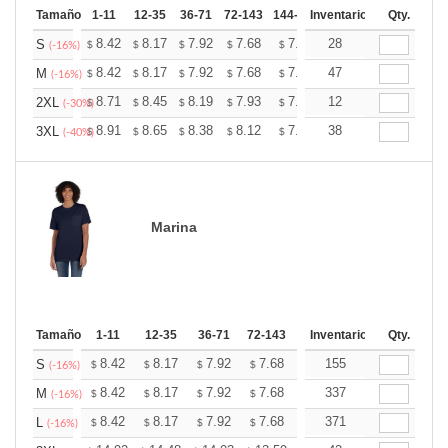
Tamaño
1-11
12-35
36-71
72-143
144-287
Inventario
288 +
Mas
Qty.
+
8.42
8.17
7.92
7.68
7.43
28
7.30
S
$
$
$
$
$
$
(-16%)
+
8.42
8.17
7.92
7.68
7.43
47
7.30
M
$
$
$
$
$
$
(-16%)
+
8.71
8.45
8.19
7.93
7.68
12
7.55
2XL
$
$
$
$
$
$
(-30%)
+
8.91
8.65
8.38
8.12
7.85
38
7.72
3XL
$
$
$
$
$
$
(-40%)
Marina
Tamaño
1-11
12-35
36-71
72-143
144-287
Inventario
288 +
Qty.
Mas
+
8.42
8.17
7.92
7.68
7.43
155
7.30
S
$
$
$
$
$
$
(-16%)
+
8.42
8.17
7.92
7.68
7.43
337
7.30
M
$
$
$
$
$
$
(-16%)
+
8.42
8.17
7.92
7.68
7.43
371
7.30
L
$
$
$
$
$
$
(-16%)