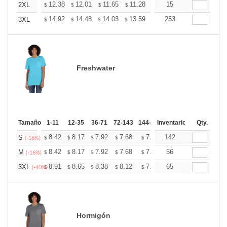
+
12.38
12.01
11.65
11.28
10.91
15
10.73
2XL
$
$
$
$
$
$
+
14.92
14.48
14.03
13.59
13.15
253
12.93
3XL
$
$
$
$
$
$
Freshwater
Tamaño
1-11
12-35
36-71
72-143
144-287
Inventario
288 +
Mas
Qty.
+
8.42
8.17
7.92
7.68
7.43
142
7.30
S
$
$
$
$
$
$
(-16%)
+
8.42
8.17
7.92
7.68
7.43
56
7.30
M
$
$
$
$
$
$
(-16%)
+
8.91
8.65
8.38
8.12
7.85
65
7.72
3XL
$
$
$
$
$
$
(-40%)
Hormigón