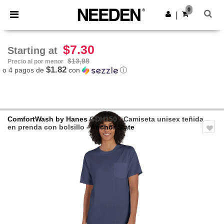
×
App de Needen
0
Descargar app
|
¡Mejores precios en app!
$7.30
Starting at
$13,98
Precio al por menor
$1.82
o 4 pagos de
con
ⓘ
ComfortWash by Hanes
GDH150 - Camiseta unisex teñida
en prenda con bolsillo
- Anchor Slate
Previous
Next