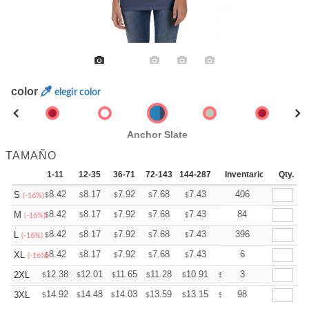
color
elegir color
Anchor Slate
TAMAÑO
1-11
12-35
36-71
72-143
144-287
288 +
Inventario
Mas
Qty.
+
8.42
8.17
7.92
7.68
7.43
7.30
406
S
$
$
$
$
$
$
(-16%)
+
8.42
8.17
7.92
7.68
7.43
7.30
84
M
$
$
$
$
$
$
(-16%)
+
8.42
8.17
7.92
7.68
7.43
7.30
396
L
$
$
$
$
$
$
(-16%)
+
8.42
8.17
7.92
7.68
7.43
7.30
6
XL
$
$
$
$
$
$
(-16%)
+
12.38
12.01
11.65
11.28
10.91
10.73
3
2XL
$
$
$
$
$
$
+
14.92
14.48
14.03
13.59
13.15
12.93
98
3XL
$
$
$
$
$
$