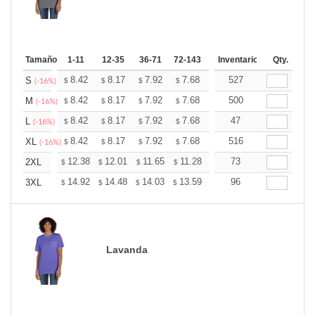
Tamaño
1-11
12-35
36-71
72-143
144-287
Inventario
288 +
Qty.
Mas
+
8.42
8.17
7.92
7.68
7.43
527
7.30
S
$
$
$
$
$
$
(-16%)
+
8.42
8.17
7.92
7.68
7.43
500
7.30
M
$
$
$
$
$
$
(-16%)
+
8.42
8.17
7.92
7.68
7.43
47
7.30
L
$
$
$
$
$
$
(-16%)
+
8.42
8.17
7.92
7.68
7.43
516
7.30
XL
$
$
$
$
$
$
(-16%)
+
12.38
12.01
11.65
11.28
10.91
73
10.73
2XL
$
$
$
$
$
$
+
14.92
14.48
14.03
13.59
13.15
96
12.93
3XL
$
$
$
$
$
$
Lavanda