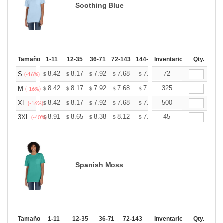
Soothing Blue
Tamaño
1-11
12-35
36-71
72-143
144-287
Inventario
288 +
Mas
Qty.
+
8.42
8.17
7.92
7.68
7.43
72
7.30
S
$
$
$
$
$
$
(-16%)
+
8.42
8.17
7.92
7.68
7.43
325
7.30
M
$
$
$
$
$
$
(-16%)
+
8.42
8.17
7.92
7.68
7.43
500
7.30
XL
$
$
$
$
$
$
(-16%)
+
8.91
8.65
8.38
8.12
7.85
45
7.72
3XL
$
$
$
$
$
$
(-40%)
Spanish Moss
Tamaño
1-11
12-35
36-71
72-143
144-287
Inventario
288 +
Qty.
Mas