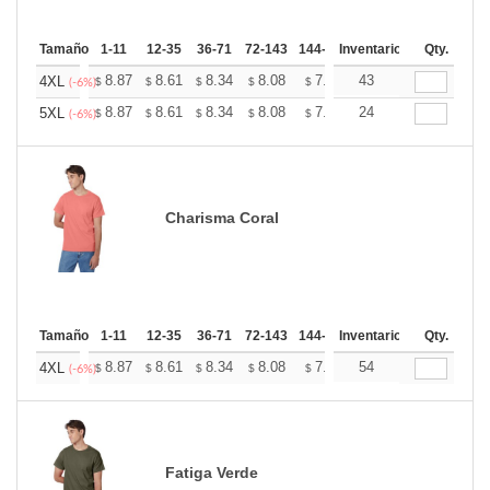
Tamaño
1-11
12-35
36-71
72-143
144-287
Inventario
288 +
Mas
Qty.
+
8.87
8.61
8.34
8.08
7.82
43
7.69
4XL
$
$
$
$
$
$
(-6%)
+
8.87
8.61
8.34
8.08
7.82
24
7.69
5XL
$
$
$
$
$
$
(-6%)
Charisma Coral
Tamaño
1-11
12-35
36-71
72-143
144-287
Inventario
288 +
Mas
Qty.
+
8.87
8.61
8.34
8.08
7.82
54
7.69
4XL
$
$
$
$
$
$
(-6%)
Fatiga Verde