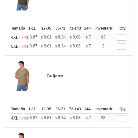
Tamaño
1-11
12-35
36-71
72-143
144-287
Inventario
288 +
Mas
Qty.
+
8.87
8.61
8.34
8.08
7.82
93
7.69
4XL
$
$
$
$
$
$
(-6%)
+
8.87
8.61
8.34
8.08
7.82
2
7.69
5XL
$
$
$
$
$
$
(-6%)
Guijarro
Tamaño
1-11
12-35
36-71
72-143
144-287
Inventario
288 +
Mas
Qty.
+
8.87
8.61
8.34
8.08
7.82
38
7.69
4XL
$
$
$
$
$
$
(-6%)