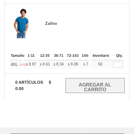
Zafiro
Tamaño
1-11
12-35
36-71
72-143
144-287
Inventario
288 +
Mas
Qty.
+
8.87
8.61
8.34
8.08
7.82
50
7.69
4XL
$
$
$
$
$
$
(-6%)
0
ARTÍCULOS
$
0.00