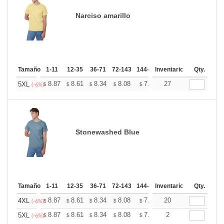
Narciso amarillo
Tamaño
1-11
12-35
36-71
72-143
144-287
Inventario
288 +
Mas
Qty.
+
8.87
8.61
8.34
8.08
7.82
27
7.69
5XL
$
$
$
$
$
$
(-6%)
Stonewashed Blue
Tamaño
1-11
12-35
36-71
72-143
144-287
Inventario
288 +
Mas
Qty.
+
8.87
8.61
8.34
8.08
7.82
20
7.69
4XL
$
$
$
$
$
$
(-6%)
+
8.87
8.61
8.34
8.08
7.82
2
7.69
5XL
$
$
$
$
$
$
(-6%)