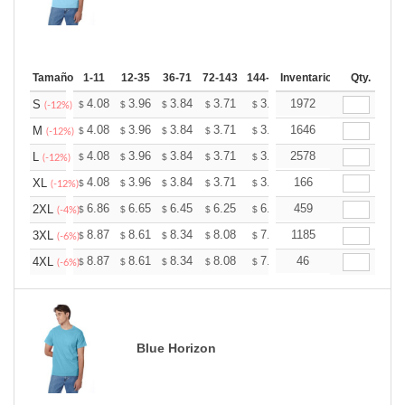
Tamaño
1-11
12-35
36-71
72-143
144-287
Inventario
288 +
Mas
Qty.
+
4.08
3.96
3.84
3.71
3.59
1972
3.53
S
$
$
$
$
$
$
(-12%)
+
4.08
3.96
3.84
3.71
3.59
1646
3.53
M
$
$
$
$
$
$
(-12%)
+
4.08
3.96
3.84
3.71
3.59
2578
3.53
L
$
$
$
$
$
$
(-12%)
+
4.08
3.96
3.84
3.71
3.59
166
3.53
XL
$
$
$
$
$
$
(-12%)
+
6.86
6.65
6.45
6.25
6.05
459
5.94
2XL
$
$
$
$
$
$
(-4%)
+
8.87
8.61
8.34
8.08
7.82
1185
7.69
3XL
$
$
$
$
$
$
(-6%)
+
8.87
8.61
8.34
8.08
7.82
46
7.69
4XL
$
$
$
$
$
$
(-6%)
Blue Horizon