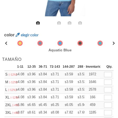
color
elegir color
Aquatic Blue
TAMAÑO
1-11
12-35
36-71
72-143
144-287
288 +
Inventario
Mas
Qty.
+
4.08
3.96
3.84
3.71
3.59
3.53
1972
S
$
$
$
$
$
$
(-12%)
+
4.08
3.96
3.84
3.71
3.59
3.53
1646
M
$
$
$
$
$
$
(-12%)
+
4.08
3.96
3.84
3.71
3.59
3.53
2578
L
$
$
$
$
$
$
(-12%)
+
4.08
3.96
3.84
3.71
3.59
3.53
166
XL
$
$
$
$
$
$
(-12%)
+
6.86
6.65
6.45
6.25
6.05
5.94
459
2XL
$
$
$
$
$
$
(-4%)
+
8.87
8.61
8.34
8.08
7.82
7.69
1185
3XL
$
$
$
$
$
$
(-6%)