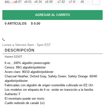
+
8.87
8.61
8.34
8.08
7.82
7.69
46
4XL
$
$
$
$
$
$
(-6%)
0
ARTÍCULOS
$
0.00
Lunes a Viernes 9am - 5pm EST
DESCRIPCIÓN
Hanes 5250T
6 oz., 100% algodón preencogido
Ceniza: 99/1 algodón/poliéster
Acero claro: 90/10 algodón/poliéster
Charcoal Heather, Oxford Gray, Safety Green, Safety Orange: 60/40
algodón/poliéster
Fabricadas con algodón de origen sostenible cultivado en EE.UU.
Los modelos sin etiqueta de 6 oz. están en transición a la familia
Authentic-T
El inventario puede ser mixto
Cuello redondo de canalé 1x1