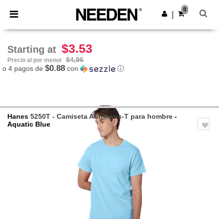
×
App de Needen
0
Descargar app
|
¡Mejores precios en app!
$3.53
Starting at
$4,96
Precio al por menor
$0.88
o 4 pagos de
con
ⓘ
Hanes
5250T - Camiseta Authentic-T para hombre
-
Aquatic Blue
Previous
Next