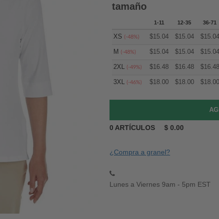
tamaño
1-11
12-35
36-71
XS
$
15.04
$
15.04
$
15.0
(-48%)
M
$
15.04
$
15.04
$
15.0
(-48%)
2XL
$
16.48
$
16.48
$
16.4
(-49%)
3XL
$
18.00
$
18.00
$
18.0
(-46%)
0
ARTÍCULOS
$
0.00
¿Compra a granel?
Lunes a Viernes 9am - 5pm EST