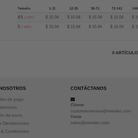
Tamaño
1-11
12-35
36-71
72-143
144
XS
$
15.04
$
15.04
$
15.04
$
15.04
$
1
(-48%)
S
$
15.04
$
15.04
$
15.04
$
15.04
$
1
(-48%)
0
ARTÍCUL
 NOSOTROS
CONTÁCTANOS
des de pago
Cliente
servicios
customerservice@needen.com
ón de envío
Venta
sales@needen.com
de Devoluciones
 & Condiciones