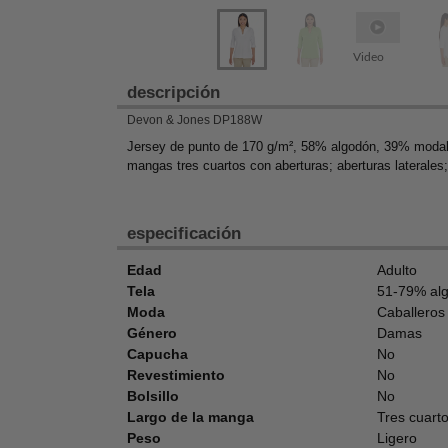
Video
descripción
Devon & Jones DP188W
Jersey de punto de 170 g/m², 58% algodón, 39% modal, 
mangas tres cuartos con aberturas; aberturas laterales;
especificación
Edad
Adulto
Tela
51-79% al
Moda
Caballeros
Género
Damas
Capucha
No
Revestimiento
No
Bolsillo
No
Largo de la manga
Tres cuart
Peso
Ligero