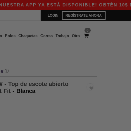
RA APP YA ESTÁ DISPONIBLE! OBTÉN 10$ DE DE
LOGIN
REGÍSTRATE AHORA
0
o
Polos
Chaquetas
Gorras
Trabajo
Otro
ⓘ
- Top de escote abierto
 Fit
- Blanca