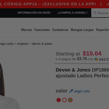
O APP10 – ¡EXCLUSIVO EN LA APP!
|
¡NUEST
INFORMACIÓN DE ENVÍO
¿COMPRA A GRANEL?
Marcas
Camisetas
Sudaderas
Mangas Largas
Deportiv
>
>
nga corta
mujeres
devon & jones
$15.04
Starting at
$3.76
o 4 pagos de
con
Devon & Jones
DP188W 
ajustado Ladies Perfect
color
elegir color