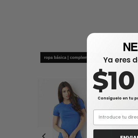
Ya eres d
ropa básica | complementos
cam
$1
Consíguelo en tu p
ENVIA