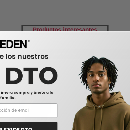
Productos interesantes
e los nuestros
isetas
manga corta
muje
0 DTO
rimera compra y únete a la
familia.
R $10 DE DTO