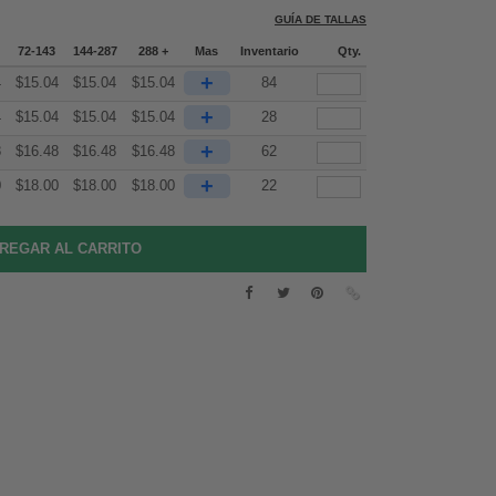
GUÍA DE TALLAS
72-143
144-287
288 +
Mas
Inventario
Qty.
+
4
$
15.04
$
15.04
$
15.04
84
+
4
$
15.04
$
15.04
$
15.04
28
+
8
$
16.48
$
16.48
$
16.48
62
+
0
$
18.00
$
18.00
$
18.00
22