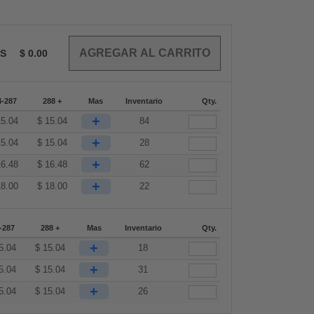
OS
$
0.00
4-287
288 +
Mas
Inventario
Qty.
+
15.04
$
15.04
84
+
15.04
$
15.04
28
+
16.48
$
16.48
62
+
18.00
$
18.00
22
-287
288 +
Mas
Inventario
Qty.
+
5.04
$
15.04
18
+
5.04
$
15.04
31
+
5.04
$
15.04
26