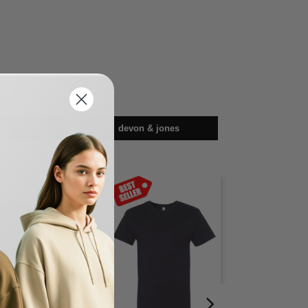
res
devon & jones