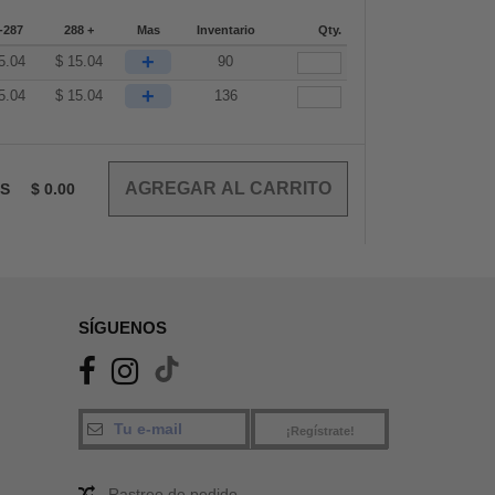
-287
288 +
Mas
Inventario
Qty.
+
5.04
$
15.04
90
+
5.04
$
15.04
136
OS
$
0.00
SÍGUENOS
¡Regístrate!
Rastreo de pedido