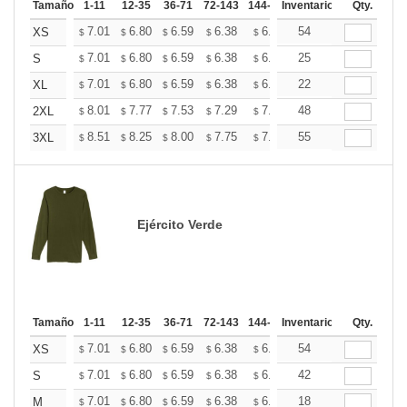
Tamaño
1-11
12-35
36-71
72-143
144-287
Inventario
288 +
Mas
Qty.
+
7.01
6.80
6.59
6.38
6.18
54
6.07
XS
$
$
$
$
$
$
+
7.01
6.80
6.59
6.38
6.18
25
6.07
S
$
$
$
$
$
$
+
7.01
6.80
6.59
6.38
6.18
22
6.07
XL
$
$
$
$
$
$
+
8.01
7.77
7.53
7.29
7.06
48
6.94
2XL
$
$
$
$
$
$
+
8.51
8.25
8.00
7.75
7.50
55
7.37
3XL
$
$
$
$
$
$
Ejército Verde
Tamaño
1-11
12-35
36-71
72-143
144-287
Inventario
288 +
Mas
Qty.
+
7.01
6.80
6.59
6.38
6.18
54
6.07
XS
$
$
$
$
$
$
+
7.01
6.80
6.59
6.38
6.18
42
6.07
S
$
$
$
$
$
$
+
7.01
6.80
6.59
6.38
6.18
18
6.07
M
$
$
$
$
$
$