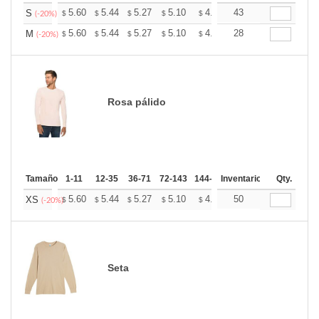
+
5.60
5.44
5.27
5.10
4.94
43
4.86
S
$
$
$
$
$
$
(-20%)
+
5.60
5.44
5.27
5.10
4.94
28
4.86
M
$
$
$
$
$
$
(-20%)
Rosa pálido
Tamaño
1-11
12-35
36-71
72-143
144-287
Inventario
288 +
Mas
Qty.
+
5.60
5.44
5.27
5.10
4.94
50
4.86
XS
$
$
$
$
$
$
(-20%)
Seta