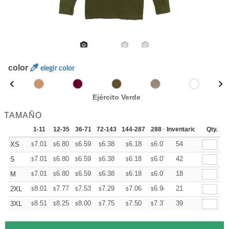
color
elegir color
Ejército Verde
TAMAÑO
1-11
12-35
36-71
72-143
144-287
288 +
Inventario
Mas
Qty.
+
7.01
6.80
6.59
6.38
6.18
6.07
54
XS
$
$
$
$
$
$
+
7.01
6.80
6.59
6.38
6.18
6.07
42
S
$
$
$
$
$
$
+
7.01
6.80
6.59
6.38
6.18
6.07
18
M
$
$
$
$
$
$
+
8.01
7.77
7.53
7.29
7.06
6.94
21
2XL
$
$
$
$
$
$
+
8.51
8.25
8.00
7.75
7.50
7.37
39
3XL
$
$
$
$
$
$