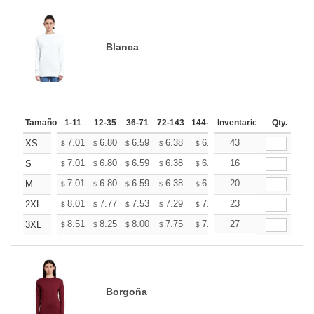
Blanca
Tamaño
1-11
12-35
36-71
72-143
144-287
Inventario
288 +
Mas
Qty.
+
7.01
6.80
6.59
6.38
6.18
43
6.07
XS
$
$
$
$
$
$
+
7.01
6.80
6.59
6.38
6.18
16
6.07
S
$
$
$
$
$
$
+
7.01
6.80
6.59
6.38
6.18
20
6.07
M
$
$
$
$
$
$
+
8.01
7.77
7.53
7.29
7.06
23
6.94
2XL
$
$
$
$
$
$
+
8.51
8.25
8.00
7.75
7.50
27
7.37
3XL
$
$
$
$
$
$
Borgoña