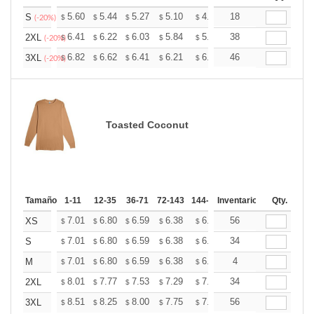
+
5.60
5.44
5.27
5.10
4.94
18
4.86
S
$
$
$
$
$
$
(-20%)
+
6.41
6.22
6.03
5.84
5.65
38
5.56
2XL
$
$
$
$
$
$
(-20%)
+
6.82
6.62
6.41
6.21
6.01
46
5.91
3XL
$
$
$
$
$
$
(-20%)
Toasted Coconut
Tamaño
1-11
12-35
36-71
72-143
144-287
Inventario
288 +
Mas
Qty.
+
7.01
6.80
6.59
6.38
6.18
56
6.07
XS
$
$
$
$
$
$
+
7.01
6.80
6.59
6.38
6.18
34
6.07
S
$
$
$
$
$
$
+
7.01
6.80
6.59
6.38
6.18
4
6.07
M
$
$
$
$
$
$
+
8.01
7.77
7.53
7.29
7.06
34
6.94
2XL
$
$
$
$
$
$
+
8.51
8.25
8.00
7.75
7.50
56
7.37
3XL
$
$
$
$
$
$