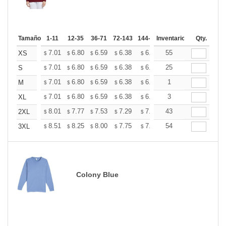
Tamaño
1-11
12-35
36-71
72-143
144-287
Inventario
288 +
Mas
Qty.
+
7.01
6.80
6.59
6.38
6.18
55
6.07
XS
$
$
$
$
$
$
+
7.01
6.80
6.59
6.38
6.18
25
6.07
S
$
$
$
$
$
$
+
7.01
6.80
6.59
6.38
6.18
1
6.07
M
$
$
$
$
$
$
+
7.01
6.80
6.59
6.38
6.18
3
6.07
XL
$
$
$
$
$
$
+
8.01
7.77
7.53
7.29
7.06
43
6.94
2XL
$
$
$
$
$
$
+
8.51
8.25
8.00
7.75
7.50
54
7.37
3XL
$
$
$
$
$
$
Colony Blue