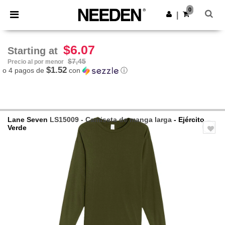
×
App de Needen
0
Descargar app
|
¡Mejores precios en app!
$6.07
Starting at
$7,45
Precio al por menor
$1.52
o 4 pagos de
con
ⓘ
Lane Seven
LS15009 - Camiseta de manga larga
- Ejército
Verde
Previous
Next