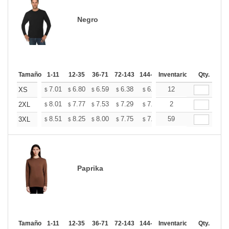
Negro
Tamaño
1-11
12-35
36-71
72-143
144-287
Inventario
288 +
Mas
Qty.
+
7.01
6.80
6.59
6.38
6.18
12
6.07
XS
$
$
$
$
$
$
+
8.01
7.77
7.53
7.29
7.06
2
6.94
2XL
$
$
$
$
$
$
+
8.51
8.25
8.00
7.75
7.50
59
7.37
3XL
$
$
$
$
$
$
Paprika
Tamaño
1-11
12-35
36-71
72-143
144-287
Inventario
288 +
Mas
Qty.