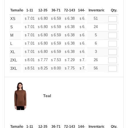
Tamaño
1-11
12-35
36-71
72-143
144-287
Inventario
288 +
Mas
Qty.
+
7.01
6.80
6.59
6.38
6.18
51
6.07
XS
$
$
$
$
$
$
+
7.01
6.80
6.59
6.38
6.18
24
6.07
S
$
$
$
$
$
$
+
7.01
6.80
6.59
6.38
6.18
5
6.07
M
$
$
$
$
$
$
+
7.01
6.80
6.59
6.38
6.18
6
6.07
L
$
$
$
$
$
$
+
7.01
6.80
6.59
6.38
6.18
3
6.07
XL
$
$
$
$
$
$
+
8.01
7.77
7.53
7.29
7.06
26
6.94
2XL
$
$
$
$
$
$
+
8.51
8.25
8.00
7.75
7.50
56
7.37
3XL
$
$
$
$
$
$
Teal
Tamaño
1-11
12-35
36-71
72-143
144-287
Inventario
288 +
Mas
Qty.