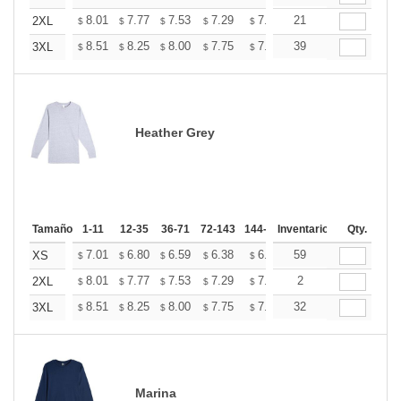
+
8.01
7.77
7.53
7.29
7.06
21
6.94
2XL
$
$
$
$
$
$
+
8.51
8.25
8.00
7.75
7.50
39
7.37
3XL
$
$
$
$
$
$
Heather Grey
Tamaño
1-11
12-35
36-71
72-143
144-287
Inventario
288 +
Mas
Qty.
+
7.01
6.80
6.59
6.38
6.18
59
6.07
XS
$
$
$
$
$
$
+
8.01
7.77
7.53
7.29
7.06
2
6.94
2XL
$
$
$
$
$
$
+
8.51
8.25
8.00
7.75
7.50
32
7.37
3XL
$
$
$
$
$
$
Marina