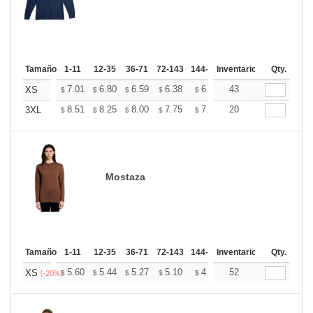
Tamaño
1-11
12-35
36-71
72-143
144-287
Inventario
288 +
Mas
Qty.
+
7.01
6.80
6.59
6.38
6.18
43
6.07
XS
$
$
$
$
$
$
+
8.51
8.25
8.00
7.75
7.50
20
7.37
3XL
$
$
$
$
$
$
Mostaza
Tamaño
1-11
12-35
36-71
72-143
144-287
Inventario
288 +
Mas
Qty.
+
5.60
5.44
5.27
5.10
4.94
52
4.86
XS
$
$
$
$
$
$
(-20%)