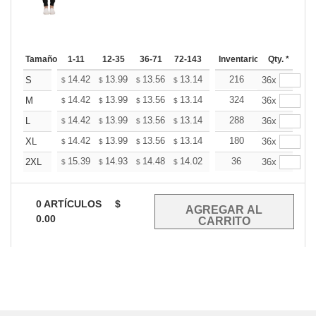
Tamaño
1-11
12-35
36-71
72-143
144-287
Inventario
288 +
Qty. *
Mas
+
14.42
13.99
13.56
13.14
12.71
216
12.50
S
36x
$
$
$
$
$
$
+
14.42
13.99
13.56
13.14
12.71
324
12.50
M
36x
$
$
$
$
$
$
+
14.42
13.99
13.56
13.14
12.71
288
12.50
L
36x
$
$
$
$
$
$
+
14.42
13.99
13.56
13.14
12.71
180
12.50
XL
36x
$
$
$
$
$
$
+
15.39
14.93
14.48
14.02
13.57
36
13.34
2XL
36x
$
$
$
$
$
$
0
ARTÍCULOS
$
0.00