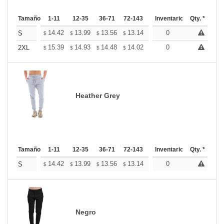
Tamaño
1-11
12-35
36-71
72-143
144-287
Inventario
288 +
Qty. *
Mas
+
14.42
13.99
13.56
13.14
12.71
0
12.50
S
$
$
$
$
$
$
+
15.39
14.93
14.48
14.02
13.57
0
13.34
2XL
$
$
$
$
$
$
Heather Grey
Tamaño
1-11
12-35
36-71
72-143
144-287
Inventario
288 +
Qty. *
Mas
+
14.42
13.99
13.56
13.14
12.71
0
12.50
S
$
$
$
$
$
$
Negro