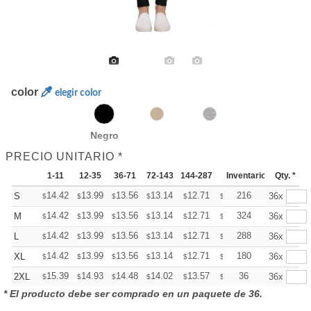
color
elegir color
Negro
PRECIO UNITARIO *
1-11
12-35
36-71
72-143
144-287
288 +
Inventario
Mas
Qty. *
+
14.42
13.99
13.56
13.14
12.71
12.50
216
S
36x
$
$
$
$
$
$
+
14.42
13.99
13.56
13.14
12.71
12.50
324
M
36x
$
$
$
$
$
$
+
14.42
13.99
13.56
13.14
12.71
12.50
288
L
36x
$
$
$
$
$
$
+
14.42
13.99
13.56
13.14
12.71
12.50
180
XL
36x
$
$
$
$
$
$
+
15.39
14.93
14.48
14.02
13.57
13.34
36
2XL
36x
$
$
$
$
$
$
* El producto debe ser comprado en un paquete de 36.