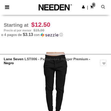
×
App de Needen
0
Descargar app
|
¡Mejores precios en app!
$12.50
Starting at
$15,00
Precio al por menor
$3.13
o 4 pagos de
con
ⓘ
Lane Seven
LST006 - Pantalones Jogger Premium
-
Negro
Previous
Next