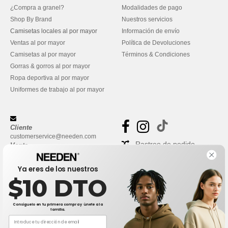
¿Compra a granel?
Modalidades de pago
Shop By Brand
Nuestros servicios
Camisetas locales al por mayor
Información de envío
Ventas al por mayor
Política de Devoluciones
Camisetas al por mayor
Términos & Condiciones
Gorras & gorros al por mayor
Ropa deportiva al por mayor
Uniformes de trabajo al por mayor
Cliente
customerservice@needen.com
Rastreo de pedido
Venta
sales@needen.com
Preguntas frecuentes
Ya eres de los nuestros
$10 DTO
Consíguelo en tu primera compra y únete a la
familia.