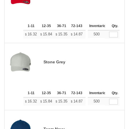
1-11
12-35
36-71
72-143
144-287
Inventario
288 +
Qty.
Mas
+
16.32
15.84
15.35
14.87
14.39
500
14.15
$
$
$
$
$
$
Stone Grey
1-11
12-35
36-71
72-143
144-287
Inventario
288 +
Qty.
Mas
+
16.32
15.84
15.35
14.87
14.39
500
14.15
$
$
$
$
$
$
Team Navy