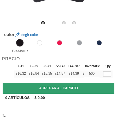
color
elegir color
Blackout
PRECIO
1-11
12-35
36-71
72-143
144-287
288 +
Inventario
Mas
Qty.
+
16.32
15.84
15.35
14.87
14.39
14.15
500
$
$
$
$
$
$
0
ARTÍCULOS
$
0.00