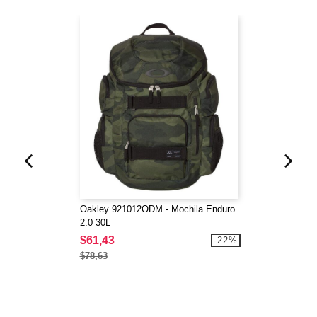
Oakley 921012ODM - Mochila Enduro
2.0 30L
$61,43
-22%
$78,63