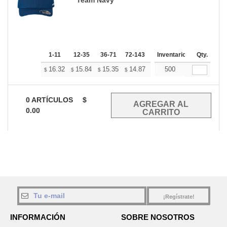
1-11
12-35
36-71
72-143
144-287
Inventario
288 +
Qty.
Mas
+
16.32
15.84
15.35
14.87
14.39
500
14.15
$
$
$
$
$
$
0
ARTÍCULOS
$
0.00
¡Regístrate!
INFORMACIÓN
SOBRE NOSOTROS