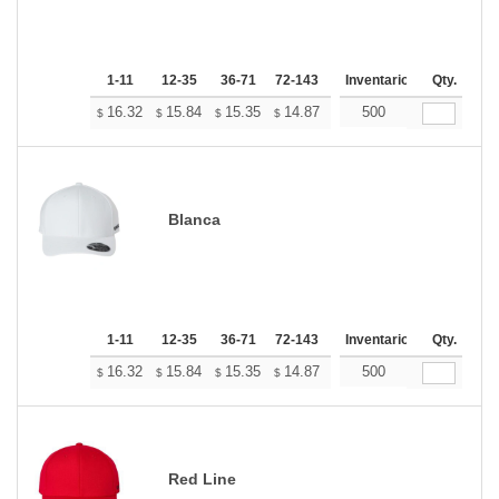
1-11
12-35
36-71
72-143
144-287
Inventario
288 +
Qty.
Mas
+
16.32
15.84
15.35
14.87
14.39
500
14.15
$
$
$
$
$
$
Blanca
1-11
12-35
36-71
72-143
144-287
Inventario
288 +
Qty.
Mas
+
16.32
15.84
15.35
14.87
14.39
500
14.15
$
$
$
$
$
$
Red Line