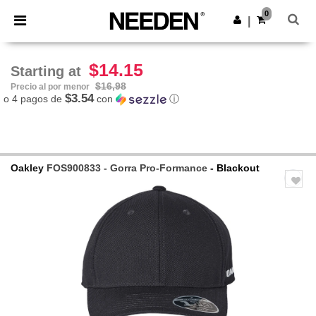
×
App de Needen
0
Descargar app
|
¡Mejores precios en app!
$14.15
Starting at
$16,98
Precio al por menor
$3.54
o 4 pagos de
con
ⓘ
Oakley
FOS900833 - Gorra Pro-Formance
- Blackout
Previous
Next