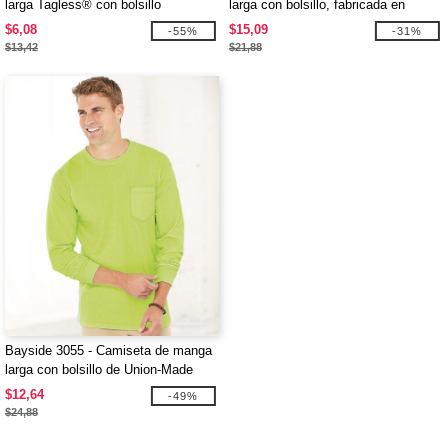
larga Tagless® con bolsillo
larga con bolsillo, fabricada en
EE.UU.
$6,08
$15,09
-55%
-31%
$13,42
$21,88
Bayside 3055 - Camiseta de manga
larga con bolsillo de Union-Made
$12,64
-49%
$24,88