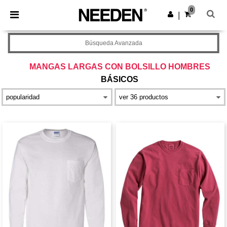
×
App de Needen
0
Descargar app
|
¡Mejores precios en app!
Búsqueda Avanzada
MANGAS LARGAS CON BOLSILLO HOMBRES
BÁSICOS