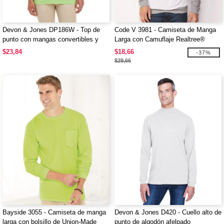
Devon & Jones DP186W - Top de
Code V 3981 - Camiseta de Manga
punto con mangas convertibles y
Larga con Camuflaje Realtree®
escote en Y Perfect Fit para damas
$23,84
$18,66
-37%
$29,66
Bayside 3055 - Camiseta de manga
Devon & Jones D420 - Cuello alto de
larga con bolsillo de Union-Made
punto de algodón afelpado