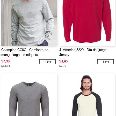
Champion CC8C - Camiseta de
J. America 8229 - Día del juego
manga larga sin etiqueta
Jersey
$7,98
$3,45
-41%
-55%
$13,64
$7,72