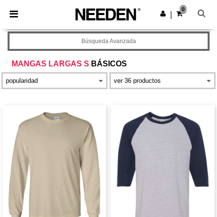
×
App de Needen
0
Descargar app
|
¡Mejores precios en app!
Búsqueda Avanzada
MANGAS LARGAS S
BÁSICOS