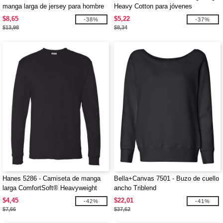
manga larga de jersey para hombre
Heavy Cotton para jóvenes
$8,65
$5,22
-38%
-37%
$13,98
$8,34
Hanes 5286 - Camiseta de manga
Bella+Canvas 7501 - Buzo de cuello
larga ComfortSoft® Heavyweight
ancho Triblend
$4,45
$22,01
-42%
-41%
$7,66
$37,62