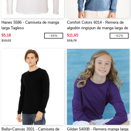
Hanes 5586 - Camiseta de manga
Comfort Colors 6014 - Remera de
larga Tagless
algodón ringspun de manga larga de
6.1 de onza
$5,18
$11,65
-48%
-41%
$10,02
$19,78
Bella+Canvas 3501 - Camiseta de
Gildan 5400B - Remera manga larga