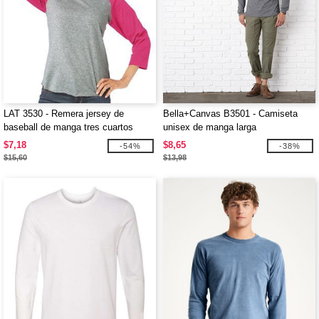
LAT 3530 - Remera jersey de
Bella+Canvas B3501 - Camiseta
baseball de manga tres cuartos
unisex de manga larga
$7,18
$8,65
-54%
-38%
$15,60
$13,98