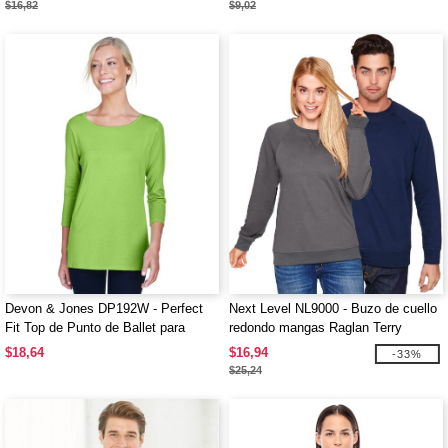
$16,82
$9,02
Devon & Jones DP192W - Perfect
Next Level NL9000 - Buzo de cuello
Fit Top de Punto de Ballet para
redondo mangas Raglan Terry
Dama de Largo de Pulsera
Unisex
$18,64
$16,94
-33%
$25,24