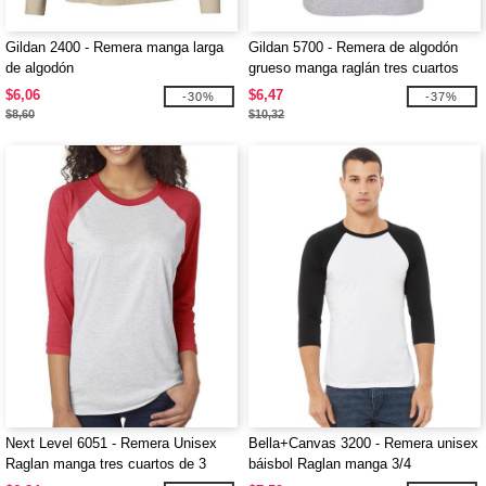
Gildan 2400 - Remera manga larga
Gildan 5700 - Remera de algodón
de algodón
grueso manga raglán tres cuartos
$6,06
$6,47
-30%
-37%
$8,60
$10,32
Next Level 6051 - Remera Unisex
Bella+Canvas 3200 - Remera unisex
Raglan manga tres cuartos de 3
báisbol Raglan manga 3/4
telas