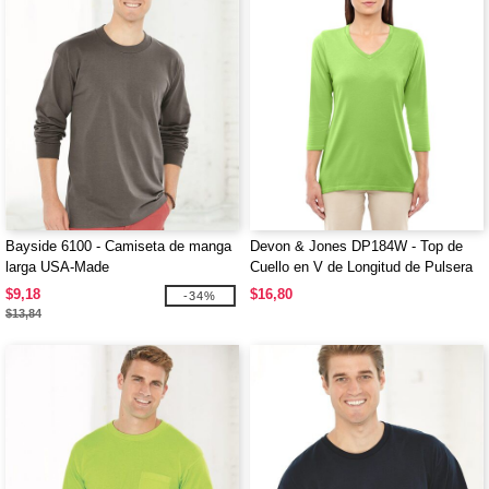
Bayside 6100 - Camiseta de manga
Devon & Jones DP184W - Top de
larga USA-Made
Cuello en V de Longitud de Pulsera
Perfect Fit para Damas
$9,18
$16,80
-34%
$13,84