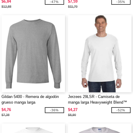
$6,84
$7,59
-47%
-35%
$12,88
$11,70
Gildan 5400 - Remera de algodón
Jerzees 29LSR - Camiseta de
grueso manga larga
manga larga Heavyweight Blend™
50/50
$4,76
$4,27
-36%
-52%
$7,38
$8,90