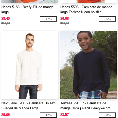
Hanes 5186 - Beefy-T® de manga
Hanes 5596 - Camiseta de manga
larga
larga Tagless® con bolsillo
$9,40
$6,08
-42%
-55%
$16,18
$13,42
Next Level 6411 - Camiseta Unisex
Jerzees 29BLR - Camiseta de
Sueded de Manga Larga
manga larga juvenil Heavyweight
Blend™ 50/50
$9,69
$3,57
-42%
-60%