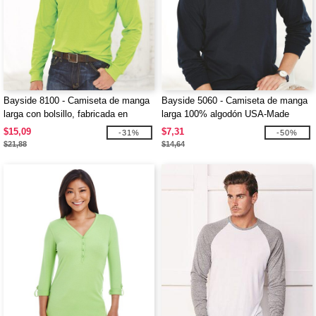
Bayside 8100 - Camiseta de manga
Bayside 5060 - Camiseta de manga
larga con bolsillo, fabricada en
larga 100% algodón USA-Made
EE.UU.
$15,09
$7,31
-31%
-50%
$21,88
$14,64