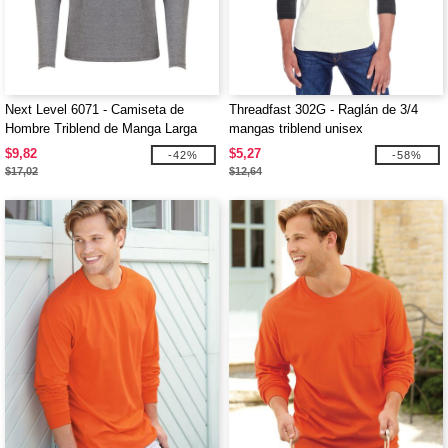
Next Level 6071 - Camiseta de
Threadfast 302G - Raglán de 3/4
Hombre Triblend de Manga Larga
mangas triblend unisex
Crew
$9,82
$5,27
-42%
-58%
$17,02
$12,64