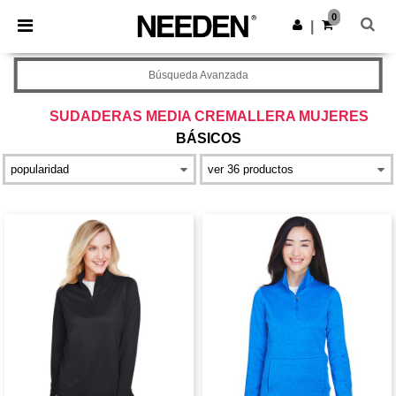
×
App de Needen
0
Descargar app
|
¡Mejores precios en app!
Búsqueda Avanzada
SUDADERAS MEDIA CREMALLERA MUJERES
BÁSICOS