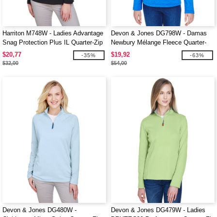
Harriton M748W - Ladies Advantage
Devon & Jones DG798W - Damas
Snag Protection Plus IL Quarter-Zip
Newbury Mélange Fleece Quarter-
Zip
$20,77
$19,92
-35%
-63%
$32,00
$54,00
Devon & Jones DG480W -
Devon & Jones DG479W - Ladies