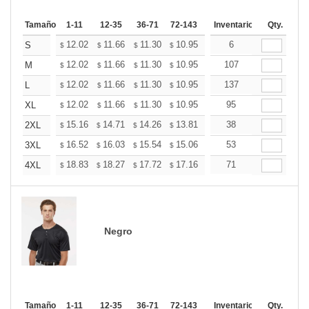
Tamaño
1-11
12-35
36-71
72-143
144-287
Inventario
288 +
Qty.
Mas
+
12.02
11.66
11.30
10.95
10.59
6
10.41
S
$
$
$
$
$
$
+
12.02
11.66
11.30
10.95
10.59
107
10.41
M
$
$
$
$
$
$
+
12.02
11.66
11.30
10.95
10.59
137
10.41
L
$
$
$
$
$
$
+
12.02
11.66
11.30
10.95
10.59
95
10.41
XL
$
$
$
$
$
$
+
15.16
14.71
14.26
13.81
13.36
38
13.14
2XL
$
$
$
$
$
$
+
16.52
16.03
15.54
15.06
14.57
53
14.32
3XL
$
$
$
$
$
$
+
18.83
18.27
17.72
17.16
16.60
71
16.32
4XL
$
$
$
$
$
$
Negro
Tamaño
1-11
12-35
36-71
72-143
144-287
Inventario
288 +
Qty.
Mas