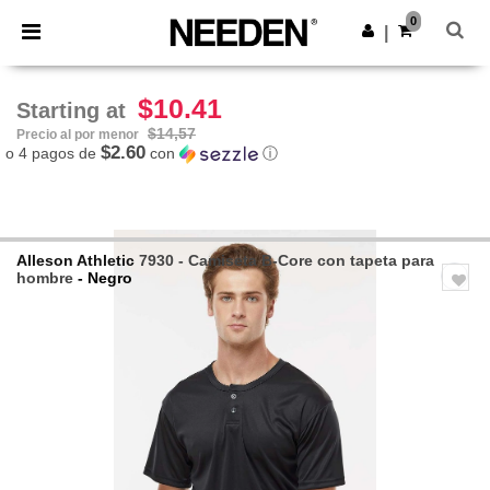
×
App de Needen
0
Descargar app
|
¡Mejores precios en app!
$10.41
Starting at
$14,57
Precio al por menor
$2.60
o 4 pagos de
con
ⓘ
Alleson Athletic
7930 - Camiseta B-Core con tapeta para
hombre
- Negro
Previous
Next