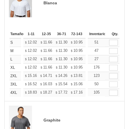
Blanca
Tamaño
1-11
12-35
36-71
72-143
144-287
Inventario
288 +
Qty.
Mas
+
12.02
11.66
11.30
10.95
10.59
51
10.41
S
$
$
$
$
$
$
+
12.02
11.66
11.30
10.95
10.59
47
10.41
M
$
$
$
$
$
$
+
12.02
11.66
11.30
10.95
10.59
27
10.41
L
$
$
$
$
$
$
+
12.02
11.66
11.30
10.95
10.59
176
10.41
XL
$
$
$
$
$
$
+
15.16
14.71
14.26
13.81
13.36
123
13.14
2XL
$
$
$
$
$
$
+
16.52
16.03
15.54
15.06
14.57
50
14.32
3XL
$
$
$
$
$
$
+
18.83
18.27
17.72
17.16
16.60
105
16.32
4XL
$
$
$
$
$
$
Graphite