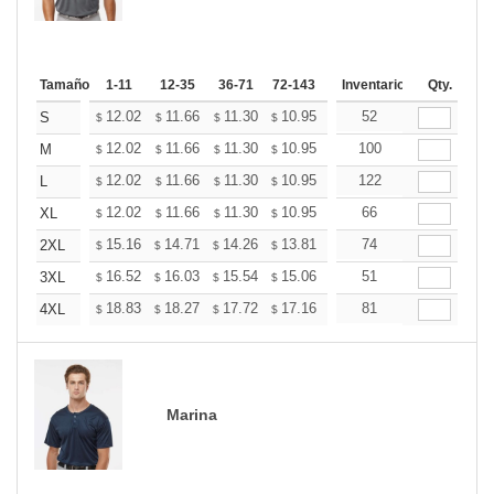
Tamaño
1-11
12-35
36-71
72-143
144-287
Inventario
288 +
Qty.
Mas
+
12.02
11.66
11.30
10.95
10.59
52
10.41
S
$
$
$
$
$
$
+
12.02
11.66
11.30
10.95
10.59
100
10.41
M
$
$
$
$
$
$
+
12.02
11.66
11.30
10.95
10.59
122
10.41
L
$
$
$
$
$
$
+
12.02
11.66
11.30
10.95
10.59
66
10.41
XL
$
$
$
$
$
$
+
15.16
14.71
14.26
13.81
13.36
74
13.14
2XL
$
$
$
$
$
$
+
16.52
16.03
15.54
15.06
14.57
51
14.32
3XL
$
$
$
$
$
$
+
18.83
18.27
17.72
17.16
16.60
81
16.32
4XL
$
$
$
$
$
$
Marina