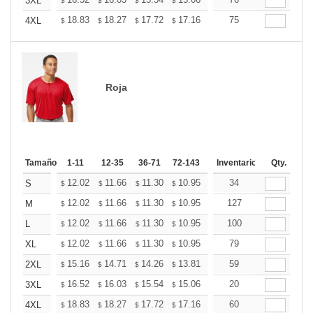
+
3XL
$
$
$
$
$
$
+
18.83
18.27
17.72
17.16
16.60
75
16.32
4XL
$
$
$
$
$
$
Roja
Tamaño
1-11
12-35
36-71
72-143
144-287
Inventario
288 +
Qty.
Mas
+
12.02
11.66
11.30
10.95
10.59
34
10.41
S
$
$
$
$
$
$
+
12.02
11.66
11.30
10.95
10.59
127
10.41
M
$
$
$
$
$
$
+
12.02
11.66
11.30
10.95
10.59
100
10.41
L
$
$
$
$
$
$
+
12.02
11.66
11.30
10.95
10.59
79
10.41
XL
$
$
$
$
$
$
+
15.16
14.71
14.26
13.81
13.36
59
13.14
2XL
$
$
$
$
$
$
+
16.52
16.03
15.54
15.06
14.57
20
14.32
3XL
$
$
$
$
$
$
+
18.83
18.27
17.72
17.16
16.60
60
16.32
4XL
$
$
$
$
$
$