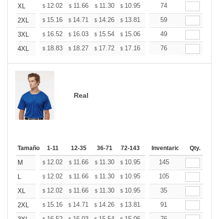
+
12.02
11.66
11.30
10.95
10.59
74
10.41
XL
$
$
$
$
$
$
+
15.16
14.71
14.26
13.81
13.36
59
13.14
2XL
$
$
$
$
$
$
+
16.52
16.03
15.54
15.06
14.57
49
14.32
3XL
$
$
$
$
$
$
+
18.83
18.27
17.72
17.16
16.60
76
16.32
4XL
$
$
$
$
$
$
Real
Tamaño
1-11
12-35
36-71
72-143
144-287
Inventario
288 +
Qty.
Mas
+
12.02
11.66
11.30
10.95
10.59
145
10.41
M
$
$
$
$
$
$
+
12.02
11.66
11.30
10.95
10.59
105
10.41
L
$
$
$
$
$
$
+
12.02
11.66
11.30
10.95
10.59
35
10.41
XL
$
$
$
$
$
$
+
15.16
14.71
14.26
13.81
13.36
91
13.14
2XL
$
$
$
$
$
$
16.52
16.03
15.54
15.06
14.57
76
14.32