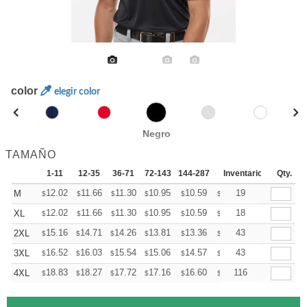
color
elegir color
Negro
TAMAÑO
1-11
12-35
36-71
72-143
144-287
288 +
Inventario
Mas
Qty.
+
12.02
11.66
11.30
10.95
10.59
10.41
19
M
$
$
$
$
$
$
+
12.02
11.66
11.30
10.95
10.59
10.41
18
XL
$
$
$
$
$
$
+
15.16
14.71
14.26
13.81
13.36
13.14
43
2XL
$
$
$
$
$
$
+
16.52
16.03
15.54
15.06
14.57
14.32
43
3XL
$
$
$
$
$
$
+
18.83
18.27
17.72
17.16
16.60
16.32
116
4XL
$
$
$
$
$
$