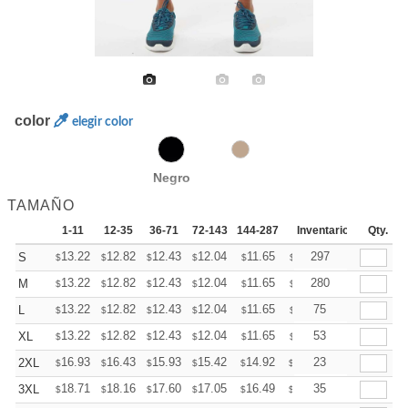
color
elegir color
Negro
TAMAÑO
1-11
12-35
36-71
72-143
144-287
288 +
Inventario
Mas
Qty.
+
13.22
12.82
12.43
12.04
11.65
11.45
297
S
$
$
$
$
$
$
+
13.22
12.82
12.43
12.04
11.65
11.45
280
M
$
$
$
$
$
$
+
13.22
12.82
12.43
12.04
11.65
11.45
75
L
$
$
$
$
$
$
+
13.22
12.82
12.43
12.04
11.65
11.45
53
XL
$
$
$
$
$
$
+
16.93
16.43
15.93
15.42
14.92
14.67
23
2XL
$
$
$
$
$
$
+
18.71
18.16
17.60
17.05
16.49
16.22
35
3XL
$
$
$
$
$
$