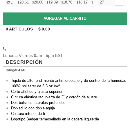
+
20.61
20.00
19.39
18.78
18.17
17.87
27
4XL
$
$
$
$
$
$
0
ARTÍCULOS
$
0.00
Lunes a Viernes 9am - 5pm EST
DESCRIPCIÓN
Badger 4146
Tejido de alto rendimiento antimicrobiano y de control de la humedad
100% poliéster de 3,5 oz./yd².
Corte atlético y ajuste superior
Cintura elástica recubierta de 2" y cordón de ajuste
Dos bolsillos laterales profundos
Dobladillo con doble aguja
Costura interior de 5
Logotipo Badger termosellado en la cadera izquierda