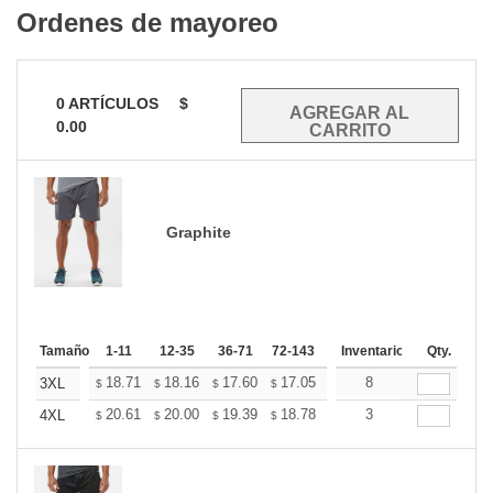
Ordenes de mayoreo
0
ARTÍCULOS
$
0.00
Graphite
Tamaño
1-11
12-35
36-71
72-143
144-287
Inventario
288 +
Qty.
Mas
+
18.71
18.16
17.60
17.05
16.49
8
16.22
3XL
$
$
$
$
$
$
+
20.61
20.00
19.39
18.78
18.17
3
17.87
4XL
$
$
$
$
$
$