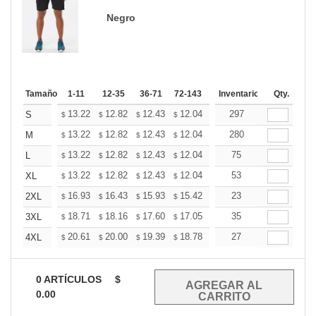
Negro
Tamaño
1-11
12-35
36-71
72-143
144-287
Inventario
288 +
Qty.
Mas
+
13.22
12.82
12.43
12.04
11.65
297
11.45
S
$
$
$
$
$
$
+
13.22
12.82
12.43
12.04
11.65
280
11.45
M
$
$
$
$
$
$
+
13.22
12.82
12.43
12.04
11.65
75
11.45
L
$
$
$
$
$
$
+
13.22
12.82
12.43
12.04
11.65
53
11.45
XL
$
$
$
$
$
$
+
16.93
16.43
15.93
15.42
14.92
23
14.67
2XL
$
$
$
$
$
$
+
18.71
18.16
17.60
17.05
16.49
35
16.22
3XL
$
$
$
$
$
$
+
20.61
20.00
19.39
18.78
18.17
27
17.87
4XL
$
$
$
$
$
$
0
ARTÍCULOS
$
0.00