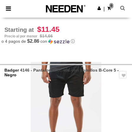
×
App de Needen
0
Descargar app
|
¡Mejores precios en app!
$11.45
Starting at
$14,66
Precio al por menor
$2.86
o 4 pagos de
con
ⓘ
Badger
4146 - Pantalones cortos con bolsillos B-Core 5
-
Negro
Previous
Next