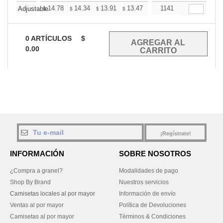
+
14.78
14.34
13.91
13.47
13.03
1141
12.81
Adjustable
$
$
$
$
$
$
0
ARTÍCULOS
$
0.00
¡Regístrate!
INFORMACIÓN
SOBRE NOSOTROS
¿Compra a granel?
Modalidades de pago
Shop By Brand
Nuestros servicios
Camisetas locales al por mayor
Información de envío
Ventas al por mayor
Política de Devoluciones
Camisetas al por mayor
Términos & Condiciones