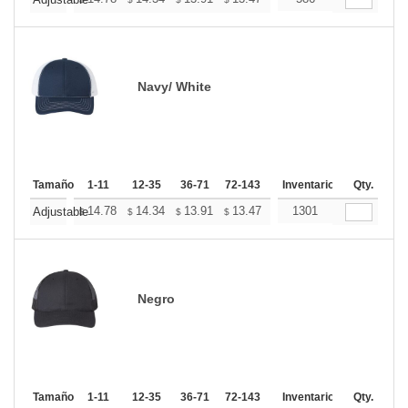
+
Navy/ White
Tamaño
1-11
12-35
36-71
72-143
144-287
Inventario
288 +
Qty.
Mas
+
14.78
14.34
13.91
13.47
13.03
1301
12.81
Adjustable
$
$
$
$
$
$
Negro
Tamaño
1-11
12-35
36-71
72-143
144-287
Inventario
288 +
Qty.
Mas