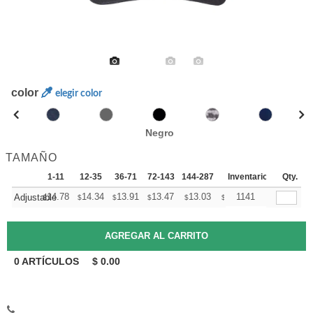
color
elegir color
Negro
TAMAÑO
1-11
12-35
36-71
72-143
144-287
288 +
Inventario
Mas
Qty.
+
14.78
14.34
13.91
13.47
13.03
12.81
1141
Adjustable
$
$
$
$
$
$
0
ARTÍCULOS
$
0.00