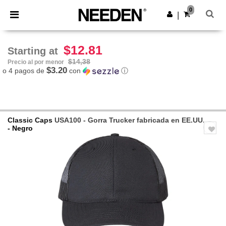
×
App de Needen
0
Descargar app
|
¡Mejores precios en app!
$12.81
Starting at
$14,38
Precio al por menor
$3.20
o 4 pagos de
con
ⓘ
Classic Caps
USA100 - Gorra Trucker fabricada en EE.UU.
- Negro
Previous
Next