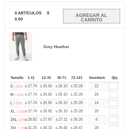
0
ARTÍCULOS
$
0.00
Grey Heather
Tamaño
1-11
12-35
36-71
72-143
144-287
Inventario
288 +
Qty.
Mas
+
27.74
26.92
26.10
25.28
24.45
22
24.04
S
$
$
$
$
$
$
(-21%)
+
27.74
26.92
26.10
25.28
24.45
24
24.04
M
$
$
$
$
$
$
(-21%)
+
27.74
26.92
26.10
25.28
24.45
14
24.04
L
$
$
$
$
$
$
(-21%)
+
27.74
26.92
26.10
25.28
24.45
20
24.04
XL
$
$
$
$
$
$
(-21%)
+
28.82
27.97
27.11
26.26
25.41
6
24.98
2XL
$
$
$
$
$
$
(-25%)
+
31.25
30.33
29.40
28.47
27.55
28
27.09
3XL
$
$
$
$
$
$
(-23%)