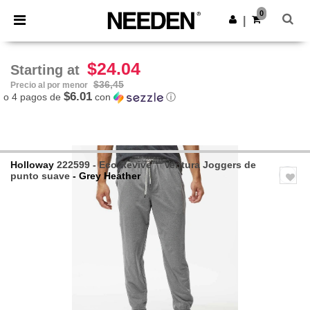
×
App de Needen
0
Descargar app
|
¡Mejores precios en app!
$24.04
Starting at
$36,45
Precio al por menor
$6.01
o 4 pagos de
con
ⓘ
Holloway
222599 - Eco Revive™ Ventura Joggers de
punto suave
- Grey Heather
Previous
Next