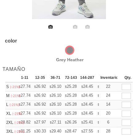
color
Grey Heather
TAMAÑO
1-11
12-35
36-71
72-143
144-287
288 +
Inventario
Mas
Qty.
+
27.74
26.92
26.10
25.28
24.45
24.04
22
S
$
$
$
$
$
$
(-21%)
+
27.74
26.92
26.10
25.28
24.45
24.04
24
M
$
$
$
$
$
$
(-21%)
+
27.74
26.92
26.10
25.28
24.45
24.04
14
L
$
$
$
$
$
$
(-21%)
+
27.74
26.92
26.10
25.28
24.45
24.04
20
XL
$
$
$
$
$
$
(-21%)
+
28.82
27.97
27.11
26.26
25.41
24.98
6
2XL
$
$
$
$
$
$
(-25%)
+
31.25
30.33
29.40
28.47
27.55
27.09
28
3XL
$
$
$
$
$
$
(-23%)