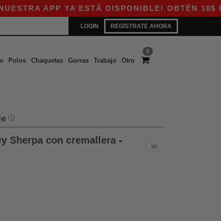
RA APP YA ESTÁ DISPONIBLE! OBTÉN 10$ DE D
LOGIN
REGÍSTRATE AHORA
0
o
Polos
Chaquetas
Gorras
Trabajo
Otro
ⓘ
ey Sherpa con cremallera
-