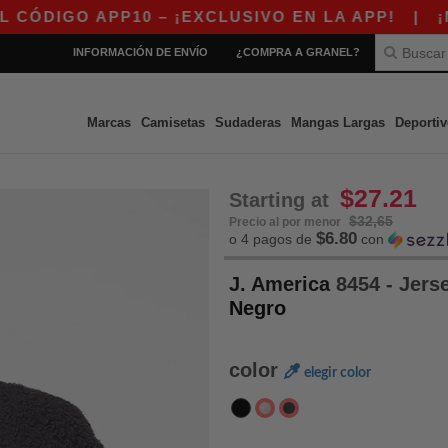
GO APP10 – ¡EXCLUSIVO EN LA APP!
|
¡NUEST
INFORMACIÓN DE ENVÍO
¿COMPRA A GRANEL?
Marcas
Camisetas
Sudaderas
Mangas Largas
Deportiv
$27.21
Starting at
$32,65
Precio al por menor
$6.80
o 4 pagos de
con
J. America
8454 - Jers
Negro
color
elegir color