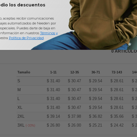
Añadir un comentario
odio los descuentos
io, aceptas recibir comunicaciones
sajes automatizados de Needen por
 especiales. Puedes darte de baja en
información en nuestros
Términos y
estra
Política de Privacidad
.
0
ARTÍCUL
Tamaño
1-11
12-35
36-71
72-143
14
S
$
31.40
$
30.47
$
29.54
$
28.61
$
M
$
31.40
$
30.47
$
29.54
$
28.61
$
L
$
31.40
$
30.47
$
29.54
$
28.61
$
XL
$
31.40
$
30.47
$
29.54
$
28.61
$
2XL
$
39.14
$
37.98
$
36.82
$
35.66
$
3XL
$
26.80
$
26.00
$
25.21
$
24.42
$
(-33%)