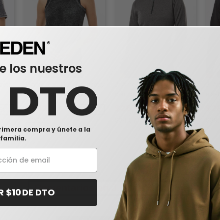
e los nuestros
0 DTO
seta
J. America 8117 - Camiseta
J. America 8433 - Jersey
J. A
de tirantes para mujer Zen
con cremallera Omega
elás
Jersey
Stretch, mujer
Ome
$9,11
$25,80
$2
2%
-25%
-25%
$12,21
$34,57
$39
rimera compra y únete a la
familia.
Comentarios en J. America 8454
R $10 DE DTO