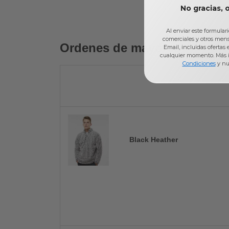
No gracias, 
Al enviar este formular
comerciales y otros men
Ordenes de mayoreo
Email, incluidas ofertas
cualquier momento. Más 
Condiciones
y nu
Black Heather