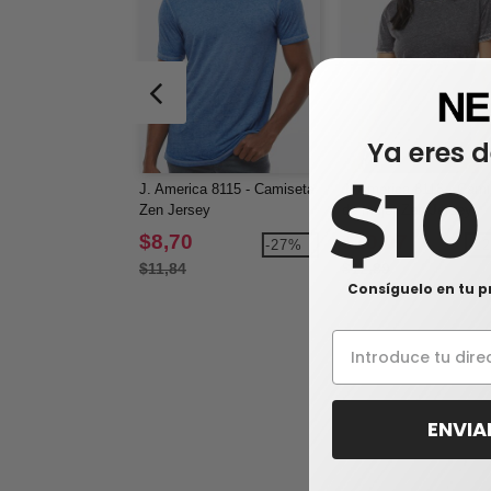
Ya eres d
$1
J. America 8115 - Camiseta
J. America 8116 - Cami
Zen Jersey
de mujer Zen Jersey
$8,70
$10,07
-27%
-2
$11,84
$12,89
Consíguelo en tu p
ENVIA