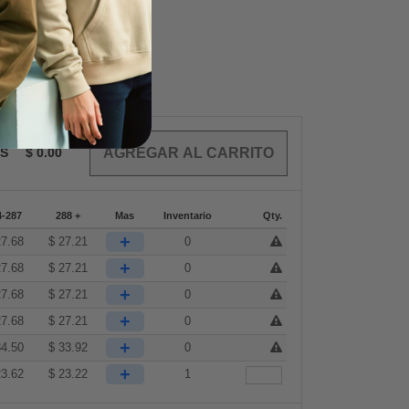
OS
$
0.00
4-287
288 +
Mas
Inventario
Qty.
+
27.68
$
27.21
0
+
27.68
$
27.21
0
+
27.68
$
27.21
0
+
27.68
$
27.21
0
+
34.50
$
33.92
0
+
23.62
$
23.22
1