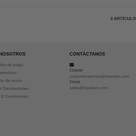
0
ARTÍCUL
 NOSOTROS
CONTÁCTANOS
des de pago
Cliente
servicios
customerservice@needen.com
ón de envío
Venta
sales@needen.com
de Devoluciones
 & Condiciones