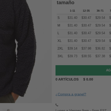
tamaño
1-11
12-35
36-71
S
$
31.40
$
30.47
$
29.54
$
M
$
31.40
$
30.47
$
29.54
$
L
$
31.40
$
30.47
$
29.54
$
XL
$
31.40
$
30.47
$
29.54
$
2XL
$
39.14
$
37.98
$
36.82
$
3XL
$
39.73
$
38.55
$
37.38
$
0
ARTÍCULOS
$
0.00
¿Compra a granel?
Lunes a Viernes 9am - 5pm EST