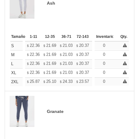
Ash
Tamaño
1-11
12-35
36-71
72-143
144-287
Inventario
288 +
Qty.
Mas
+
22.36
21.69
21.03
20.37
19.71
0
19.38
S
$
$
$
$
$
$
+
22.36
21.69
21.03
20.37
19.71
0
19.38
M
$
$
$
$
$
$
+
22.36
21.69
21.03
20.37
19.71
0
19.38
L
$
$
$
$
$
$
+
22.36
21.69
21.03
20.37
19.71
0
19.38
XL
$
$
$
$
$
$
+
25.87
25.10
24.33
23.57
22.80
0
22.42
2XL
$
$
$
$
$
$
Granate