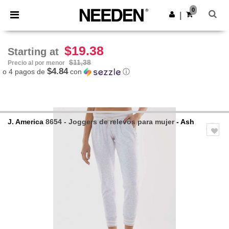
×
App de Needen
0
Descargar app
|
¡Mejores precios en app!
$19.38
Starting at
$11,38
Precio al por menor
$4.84
o 4 pagos de
con
ⓘ
J. America
8654 - Joggers de relevos para mujer
- Ash
Previous
Next