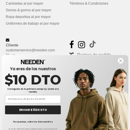
Camisetas al por mayor
Términos & Condiciones
Gorras & gorros al por mayor
Ropa deportiva al por mayor
Uniformes de trabajo al por mayor
Cliente
customerservice@needen.com
Rastreo de pedido
Venta
sales@needen.com
Preguntas frecuentes
Ya eres de los nuestros
$10 DTO
Consíguelo en tu primera compra y únete a la
familia.
ENVIAR $10 DE DTO
👋
Hola
No gracias, odio los descuentos
Si tienes dudas o preguntas, puedes
escribirnos en cualquier momento.
Al enviar este formulario, aceptas recibir comunicaciones