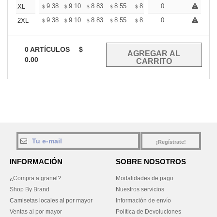
+
9.38
9.10
8.83
8.55
8.27
0
8.13
XL
$
$
$
$
$
$
+
9.38
9.10
8.83
8.55
8.27
0
8.13
2XL
$
$
$
$
$
$
0
ARTÍCULOS
$
0.00
¡Regístrate!
INFORMACIÓN
SOBRE NOSOTROS
¿Compra a granel?
Modalidades de pago
Shop By Brand
Nuestros servicios
Camisetas locales al por mayor
Información de envío
Ventas al por mayor
Política de Devoluciones