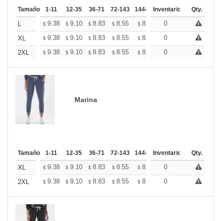
Tamaño
1-11
12-35
36-71
72-143
144-287
Inventario
288 +
Mas
Qty.
+
9.38
9.10
8.83
8.55
8.27
0
8.13
L
$
$
$
$
$
$
+
9.38
9.10
8.83
8.55
8.27
0
8.13
XL
$
$
$
$
$
$
+
9.38
9.10
8.83
8.55
8.27
0
8.13
2XL
$
$
$
$
$
$
Marina
Tamaño
1-11
12-35
36-71
72-143
144-287
Inventario
288 +
Mas
Qty.
+
9.38
9.10
8.83
8.55
8.27
0
8.13
XL
$
$
$
$
$
$
+
9.38
9.10
8.83
8.55
8.27
0
8.13
2XL
$
$
$
$
$
$