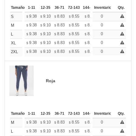
Tamaño
1-11
12-35
36-71
72-143
144-287
Inventario
288 +
Mas
Qty.
+
9.38
9.10
8.83
8.55
8.27
0
8.13
S
$
$
$
$
$
$
+
9.38
9.10
8.83
8.55
8.27
0
8.13
M
$
$
$
$
$
$
+
9.38
9.10
8.83
8.55
8.27
0
8.13
L
$
$
$
$
$
$
+
9.38
9.10
8.83
8.55
8.27
0
8.13
XL
$
$
$
$
$
$
+
9.38
9.10
8.83
8.55
8.27
0
8.13
2XL
$
$
$
$
$
$
Roja
Tamaño
1-11
12-35
36-71
72-143
144-287
Inventario
288 +
Mas
Qty.
+
9.38
9.10
8.83
8.55
8.27
0
8.13
M
$
$
$
$
$
$
+
9.38
9.10
8.83
8.55
8.27
0
8.13
L
$
$
$
$
$
$