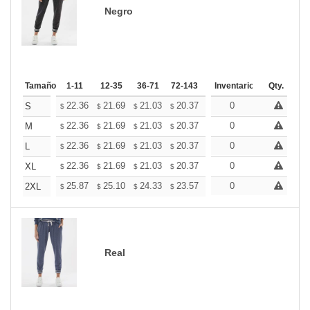
Negro
Tamaño
1-11
12-35
36-71
72-143
144-287
Inventario
288 +
Qty.
Mas
+
22.36
21.69
21.03
20.37
19.71
0
19.38
S
$
$
$
$
$
$
+
22.36
21.69
21.03
20.37
19.71
0
19.38
M
$
$
$
$
$
$
+
22.36
21.69
21.03
20.37
19.71
0
19.38
L
$
$
$
$
$
$
+
22.36
21.69
21.03
20.37
19.71
0
19.38
XL
$
$
$
$
$
$
+
25.87
25.10
24.33
23.57
22.80
0
22.42
2XL
$
$
$
$
$
$
Real