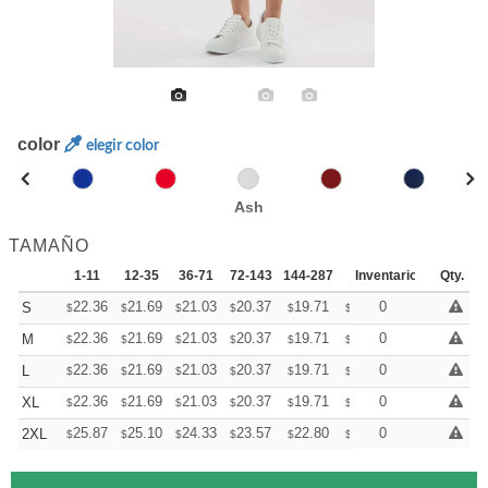
color
elegir color
Ash
TAMAÑO
1-11
12-35
36-71
72-143
144-287
288 +
Inventario
Mas
Qty.
+
22.36
21.69
21.03
20.37
19.71
19.38
0
S
$
$
$
$
$
$
+
22.36
21.69
21.03
20.37
19.71
19.38
0
M
$
$
$
$
$
$
+
22.36
21.69
21.03
20.37
19.71
19.38
0
L
$
$
$
$
$
$
+
22.36
21.69
21.03
20.37
19.71
19.38
0
XL
$
$
$
$
$
$
+
25.87
25.10
24.33
23.57
22.80
22.42
0
2XL
$
$
$
$
$
$