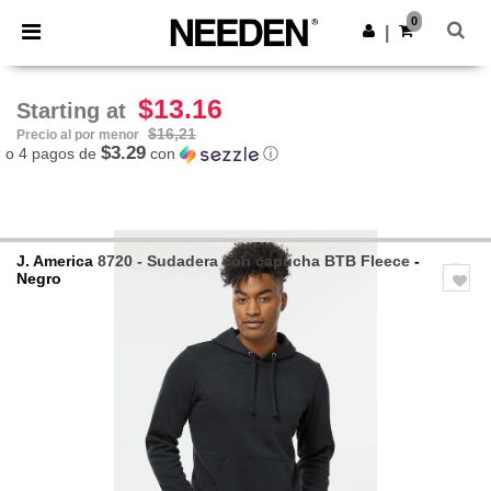
×
App de Needen
0
Descargar app
|
¡Mejores precios en app!
$13.16
Starting at
$16,21
Precio al por menor
$3.29
o 4 pagos de
con
ⓘ
J. America
8720 - Sudadera con capucha BTB Fleece
-
Negro
Previous
Next