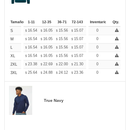
Tamaño
1-11
12-35
36-71
72-143
144-287
Inventario
288 +
Qty.
Mas
+
16.54
16.05
15.56
15.07
14.58
0
14.33
S
$
$
$
$
$
$
+
16.54
16.05
15.56
15.07
14.58
0
14.33
M
$
$
$
$
$
$
+
16.54
16.05
15.56
15.07
14.58
0
14.33
L
$
$
$
$
$
$
+
16.54
16.05
15.56
15.07
14.58
0
14.33
XL
$
$
$
$
$
$
+
23.38
22.69
22.00
21.30
20.61
0
20.26
2XL
$
$
$
$
$
$
+
25.64
24.88
24.12
23.36
22.60
0
22.22
3XL
$
$
$
$
$
$
True Navy