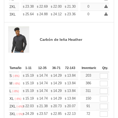
+
23.38
22.69
22.00
21.30
20.61
0
20.26
2XL
$
$
$
$
$
$
+
25.64
24.88
24.12
23.36
22.60
0
22.22
3XL
$
$
$
$
$
$
Carbón de leña Heather
Tamaño
1-11
12-35
36-71
72-143
144-287
Inventario
288 +
Qty.
Mas
+
15.19
14.74
14.29
13.84
13.39
203
13.16
S
$
$
$
$
$
$
(-8%)
+
15.19
14.74
14.29
13.84
13.39
386
13.16
M
$
$
$
$
$
$
(-8%)
+
15.19
14.74
14.29
13.84
13.39
311
13.16
L
$
$
$
$
$
$
(-8%)
+
15.19
14.74
14.29
13.84
13.39
150
13.16
XL
$
$
$
$
$
$
(-8%)
+
22.03
21.38
20.73
20.07
19.42
91
19.09
2XL
$
$
$
$
$
$
(-6%)
+
24.29
23.57
22.85
22.13
21.41
72
21.05
3XL
$
$
$
$
$
$
(-5%)