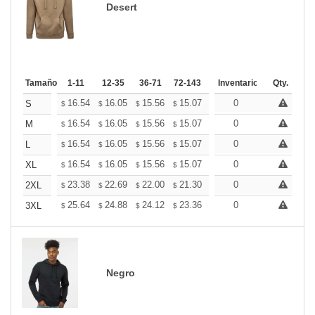
Desert
Tamaño
1-11
12-35
36-71
72-143
144-287
Inventario
288 +
Qty.
Mas
+
16.54
16.05
15.56
15.07
14.58
0
14.33
S
$
$
$
$
$
$
+
16.54
16.05
15.56
15.07
14.58
0
14.33
M
$
$
$
$
$
$
+
16.54
16.05
15.56
15.07
14.58
0
14.33
L
$
$
$
$
$
$
+
16.54
16.05
15.56
15.07
14.58
0
14.33
XL
$
$
$
$
$
$
+
23.38
22.69
22.00
21.30
20.61
0
20.26
2XL
$
$
$
$
$
$
+
25.64
24.88
24.12
23.36
22.60
0
22.22
3XL
$
$
$
$
$
$
Negro