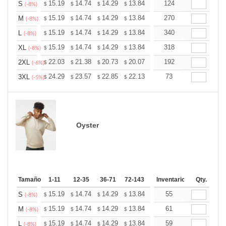
+
15.19
14.74
14.29
13.84
13.39
124
13.16
S
$
$
$
$
$
$
(-8%)
+
15.19
14.74
14.29
13.84
13.39
270
13.16
M
$
$
$
$
$
$
(-8%)
+
15.19
14.74
14.29
13.84
13.39
340
13.16
L
$
$
$
$
$
$
(-8%)
+
15.19
14.74
14.29
13.84
13.39
318
13.16
XL
$
$
$
$
$
$
(-8%)
+
22.03
21.38
20.73
20.07
19.42
192
19.09
2XL
$
$
$
$
$
$
(-6%)
+
24.29
23.57
22.85
22.13
21.41
73
21.05
3XL
$
$
$
$
$
$
(-5%)
Oyster
Tamaño
1-11
12-35
36-71
72-143
144-287
Inventario
288 +
Qty.
Mas
+
15.19
14.74
14.29
13.84
13.39
55
13.16
S
$
$
$
$
$
$
(-8%)
+
15.19
14.74
14.29
13.84
13.39
61
13.16
M
$
$
$
$
$
$
(-8%)
+
15.19
14.74
14.29
13.84
13.39
59
13.16
L
$
$
$
$
$
$
(-8%)