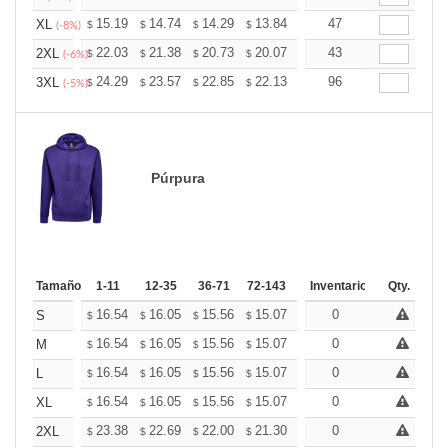
+
15.19
14.74
14.29
13.84
13.39
47
13.16
XL
$
$
$
$
$
$
(-8%)
+
22.03
21.38
20.73
20.07
19.42
43
19.09
2XL
$
$
$
$
$
$
(-6%)
+
24.29
23.57
22.85
22.13
21.41
96
21.05
3XL
$
$
$
$
$
$
(-5%)
Púrpura
Tamaño
1-11
12-35
36-71
72-143
144-287
Inventario
288 +
Qty.
Mas
+
16.54
16.05
15.56
15.07
14.58
0
14.33
S
$
$
$
$
$
$
+
16.54
16.05
15.56
15.07
14.58
0
14.33
M
$
$
$
$
$
$
+
16.54
16.05
15.56
15.07
14.58
0
14.33
L
$
$
$
$
$
$
+
16.54
16.05
15.56
15.07
14.58
0
14.33
XL
$
$
$
$
$
$
+
23.38
22.69
22.00
21.30
20.61
0
20.26
2XL
$
$
$
$
$
$