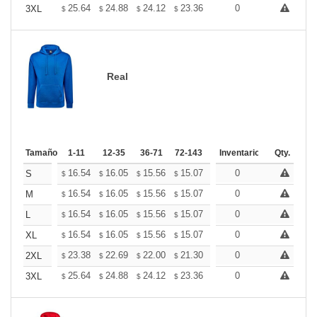
+
25.64
24.88
24.12
23.36
22.60
0
22.22
3XL
$
$
$
$
$
$
Real
Tamaño
1-11
12-35
36-71
72-143
144-287
Inventario
288 +
Qty.
Mas
+
16.54
16.05
15.56
15.07
14.58
0
14.33
S
$
$
$
$
$
$
+
16.54
16.05
15.56
15.07
14.58
0
14.33
M
$
$
$
$
$
$
+
16.54
16.05
15.56
15.07
14.58
0
14.33
L
$
$
$
$
$
$
+
16.54
16.05
15.56
15.07
14.58
0
14.33
XL
$
$
$
$
$
$
+
23.38
22.69
22.00
21.30
20.61
0
20.26
2XL
$
$
$
$
$
$
+
25.64
24.88
24.12
23.36
22.60
0
22.22
3XL
$
$
$
$
$
$