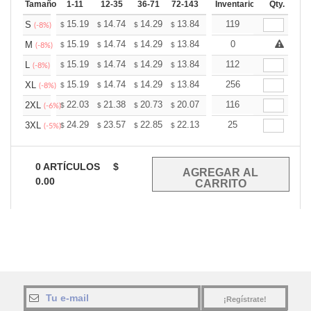
Tamaño
1-11
12-35
36-71
72-143
144-287
Inventario
288 +
Qty.
Mas
+
15.19
14.74
14.29
13.84
13.39
119
13.16
S
$
$
$
$
$
$
(-8%)
+
15.19
14.74
14.29
13.84
13.39
0
13.16
M
$
$
$
$
$
$
(-8%)
+
15.19
14.74
14.29
13.84
13.39
112
13.16
L
$
$
$
$
$
$
(-8%)
+
15.19
14.74
14.29
13.84
13.39
256
13.16
XL
$
$
$
$
$
$
(-8%)
+
22.03
21.38
20.73
20.07
19.42
116
19.09
2XL
$
$
$
$
$
$
(-6%)
+
24.29
23.57
22.85
22.13
21.41
25
21.05
3XL
$
$
$
$
$
$
(-5%)
0
ARTÍCULOS
$
0.00
¡Regístrate!