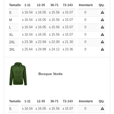
Tamaño
1-11
12-35
36-71
72-143
144-287
Inventario
288 +
Qty.
Mas
+
16.54
16.05
15.56
15.07
14.58
0
14.33
S
$
$
$
$
$
$
+
16.54
16.05
15.56
15.07
14.58
0
14.33
M
$
$
$
$
$
$
+
16.54
16.05
15.56
15.07
14.58
0
14.33
L
$
$
$
$
$
$
+
16.54
16.05
15.56
15.07
14.58
0
14.33
XL
$
$
$
$
$
$
+
23.38
22.69
22.00
21.30
20.61
0
20.26
2XL
$
$
$
$
$
$
+
25.64
24.88
24.12
23.36
22.60
0
22.22
3XL
$
$
$
$
$
$
Bosque Verde
Tamaño
1-11
12-35
36-71
72-143
144-287
Inventario
288 +
Qty.
Mas
+
16.54
16.05
15.56
15.07
14.58
0
14.33
S
$
$
$
$
$
$