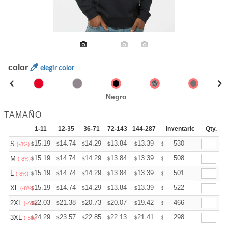
color
elegir color
Negro
TAMAÑO
1-11
12-35
36-71
72-143
144-287
288 +
Inventario
Mas
Qty.
+
15.19
14.74
14.29
13.84
13.39
13.16
530
S
$
$
$
$
$
$
(-8%)
+
15.19
14.74
14.29
13.84
13.39
13.16
508
M
$
$
$
$
$
$
(-8%)
+
15.19
14.74
14.29
13.84
13.39
13.16
501
L
$
$
$
$
$
$
(-8%)
+
15.19
14.74
14.29
13.84
13.39
13.16
522
XL
$
$
$
$
$
$
(-8%)
+
22.03
21.38
20.73
20.07
19.42
19.09
466
2XL
$
$
$
$
$
$
(-6%)
+
24.29
23.57
22.85
22.13
21.41
21.05
298
3XL
$
$
$
$
$
$
(-5%)