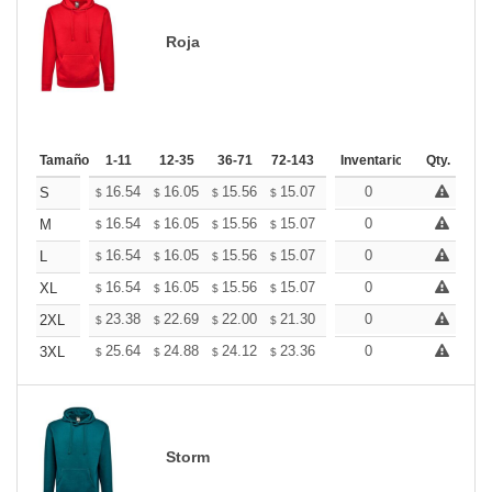
Roja
Tamaño
1-11
12-35
36-71
72-143
144-287
Inventario
288 +
Qty.
Mas
+
16.54
16.05
15.56
15.07
14.58
0
14.33
S
$
$
$
$
$
$
+
16.54
16.05
15.56
15.07
14.58
0
14.33
M
$
$
$
$
$
$
+
16.54
16.05
15.56
15.07
14.58
0
14.33
L
$
$
$
$
$
$
+
16.54
16.05
15.56
15.07
14.58
0
14.33
XL
$
$
$
$
$
$
+
23.38
22.69
22.00
21.30
20.61
0
20.26
2XL
$
$
$
$
$
$
+
25.64
24.88
24.12
23.36
22.60
0
22.22
3XL
$
$
$
$
$
$
Storm