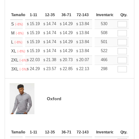
Tamaño
1-11
12-35
36-71
72-143
144-287
Inventario
288 +
Qty.
Mas
+
15.19
14.74
14.29
13.84
13.39
530
13.16
S
$
$
$
$
$
$
(-8%)
+
15.19
14.74
14.29
13.84
13.39
508
13.16
M
$
$
$
$
$
$
(-8%)
+
15.19
14.74
14.29
13.84
13.39
501
13.16
L
$
$
$
$
$
$
(-8%)
+
15.19
14.74
14.29
13.84
13.39
522
13.16
XL
$
$
$
$
$
$
(-8%)
+
22.03
21.38
20.73
20.07
19.42
466
19.09
2XL
$
$
$
$
$
$
(-6%)
+
24.29
23.57
22.85
22.13
21.41
298
21.05
3XL
$
$
$
$
$
$
(-5%)
Oxford
Tamaño
1-11
12-35
36-71
72-143
144-287
Inventario
288 +
Qty.
Mas