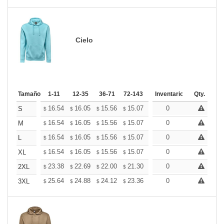
Cielo
Tamaño
1-11
12-35
36-71
72-143
144-287
Inventario
288 +
Qty.
Mas
+
16.54
16.05
15.56
15.07
14.58
0
14.33
S
$
$
$
$
$
$
+
16.54
16.05
15.56
15.07
14.58
0
14.33
M
$
$
$
$
$
$
+
16.54
16.05
15.56
15.07
14.58
0
14.33
L
$
$
$
$
$
$
+
16.54
16.05
15.56
15.07
14.58
0
14.33
XL
$
$
$
$
$
$
+
23.38
22.69
22.00
21.30
20.61
0
20.26
2XL
$
$
$
$
$
$
+
25.64
24.88
24.12
23.36
22.60
0
22.22
3XL
$
$
$
$
$
$