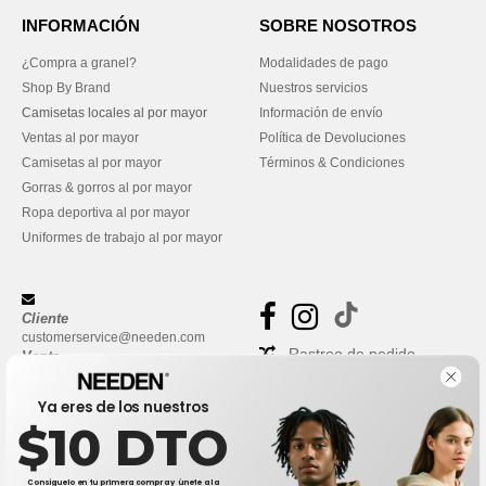
INFORMACIÓN
SOBRE NOSOTROS
¿Compra a granel?
Modalidades de pago
Shop By Brand
Nuestros servicios
Camisetas locales al por mayor
Información de envío
Ventas al por mayor
Política de Devoluciones
Camisetas al por mayor
Términos & Condiciones
Gorras & gorros al por mayor
Ropa deportiva al por mayor
Uniformes de trabajo al por mayor
Cliente
customerservice@needen.com
Rastreo de pedido
Venta
sales@needen.com
Preguntas frecuentes
Ya eres de los nuestros
$10 DTO
Consíguelo en tu primera compra y únete a la