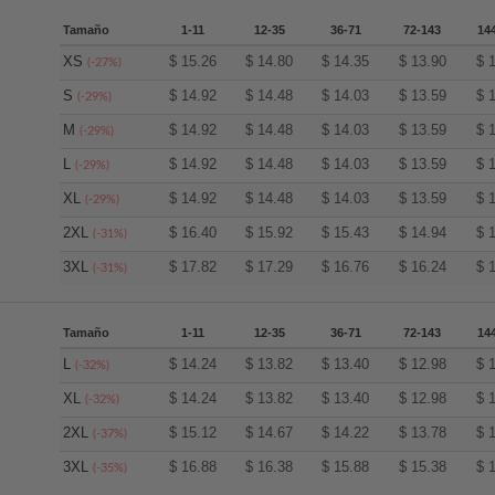
Tamaño
1-11
12-35
36-71
72-143
14
XS
$
15.26
$
14.80
$
14.35
$
13.90
$
(-27%)
S
$
14.92
$
14.48
$
14.03
$
13.59
$
(-29%)
M
$
14.92
$
14.48
$
14.03
$
13.59
$
(-29%)
L
$
14.92
$
14.48
$
14.03
$
13.59
$
(-29%)
XL
$
14.92
$
14.48
$
14.03
$
13.59
$
(-29%)
2XL
$
16.40
$
15.92
$
15.43
$
14.94
$
(-31%)
3XL
$
17.82
$
17.29
$
16.76
$
16.24
$
(-31%)
Tamaño
1-11
12-35
36-71
72-143
14
L
$
14.24
$
13.82
$
13.40
$
12.98
$
(-32%)
XL
$
14.24
$
13.82
$
13.40
$
12.98
$
(-32%)
2XL
$
15.12
$
14.67
$
14.22
$
13.78
$
(-37%)
3XL
$
16.88
$
16.38
$
15.88
$
15.38
$
(-35%)