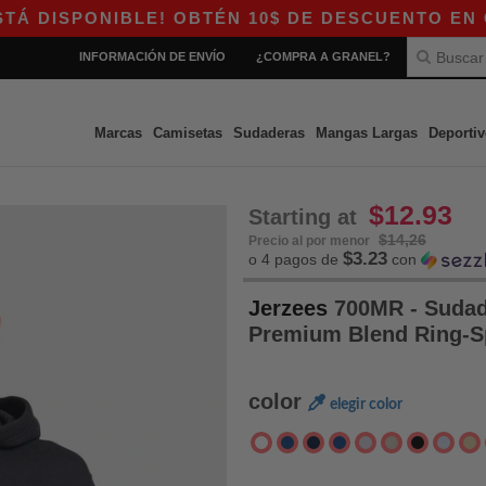
NIBLE! OBTÉN 10$ DE DESCUENTO EN COMPRAS D
INFORMACIÓN DE ENVÍO
¿COMPRA A GRANEL?
Marcas
Camisetas
Sudaderas
Mangas Largas
Deportiv
$12.93
Starting at
$14,26
Precio al por menor
$3.23
o 4 pagos de
con
Jerzees
700MR - Sudad
Premium Blend Ring-
color
elegir color