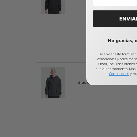
ENVIA
No gracias, 
Al enviar este formular
comerciales y otros men
Email, incluidas ofertas
cualquier momento. Más 
Condiciones
y nu
Black Ink Heather