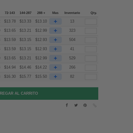
72-143
144-287
288 +
Mas
Inventario
Qty.
+
2
$
13.78
$
13.33
$
13.10
13
+
0
$
13.65
$
13.21
$
12.99
323
+
3
$
13.59
$
13.15
$
12.93
504
+
3
$
13.59
$
13.15
$
12.93
41
+
0
$
13.65
$
13.21
$
12.99
529
+
3
$
14.94
$
14.46
$
14.22
266
+
3
$
16.30
$
15.77
$
15.50
82