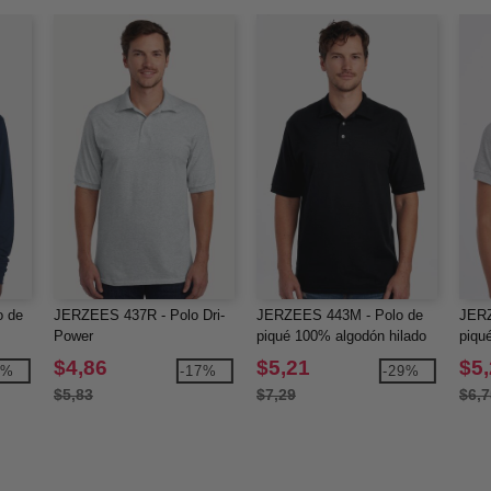
o de
JERZEES 437R - Polo Dri-
JERZEES 443M - Polo de
JERZ
Power
piqué 100% algodón hilado
piqu
en anillos
algod
$4,86
$5,21
$5
5%
-17%
-29%
$5,83
$7,29
$6,7