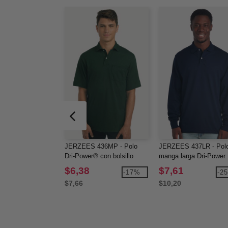
JERZEES 436MP - Polo
JERZEES 437LR - Pol
Dri-Power® con bolsillo
manga larga Dri-Power
$6,38
$7,61
-17%
-2
$7,66
$10,20