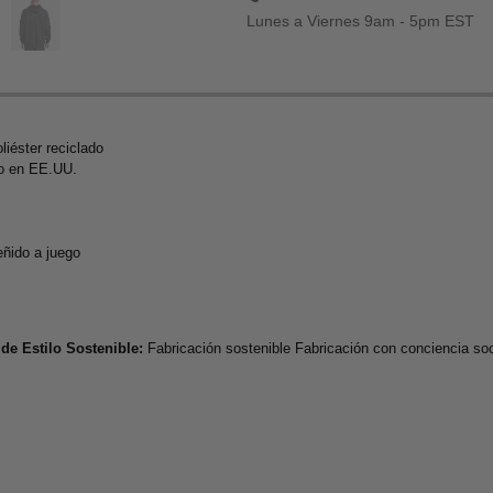
Lunes a Viernes 9am - 5pm EST
liéster reciclado
do en EE.UU.
eñido a juego
de Estilo Sostenible:
Fabricación sostenible Fabricación con conciencia so