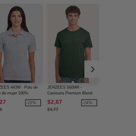
EES 443W - Polo de
JERZEES 560MR -
JERZEES 560RR 
é de mujer 100%
Camiseta Premium Blend
Premium Blend Ri
ón hilado en anillos
Ring-Spun
Camiseta de béisb
,27
$2,87
$5,03
-22%
-24%
de manga tres cua
5
$3,77
$6,74