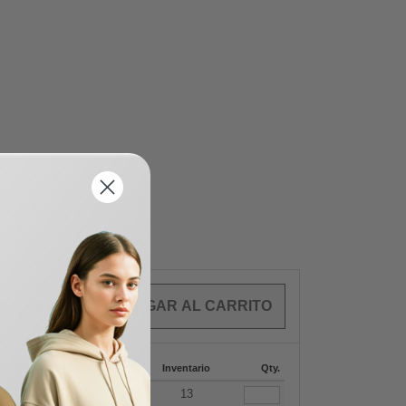
OS
$
0.00
4-287
288 +
Mas
Inventario
Qty.
+
13.33
$
13.10
13