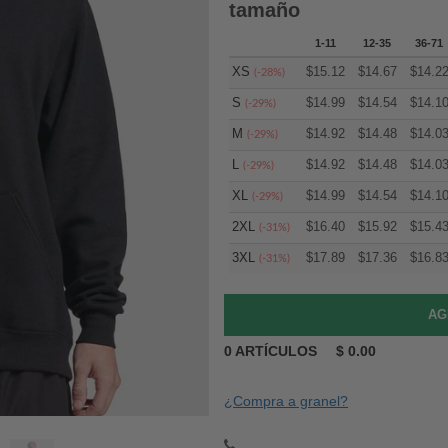
tamaño
1-11
12-35
36-71
XS
$
15.12
$
14.67
$
14.2
(-28%)
S
$
14.99
$
14.54
$
14.1
(-29%)
M
$
14.92
$
14.48
$
14.0
(-29%)
L
$
14.92
$
14.48
$
14.0
(-29%)
XL
$
14.99
$
14.54
$
14.1
(-29%)
2XL
$
16.40
$
15.92
$
15.4
(-31%)
3XL
$
17.89
$
17.36
$
16.8
(-31%)
0
ARTÍCULOS
$
0.00
¿Compra a granel?