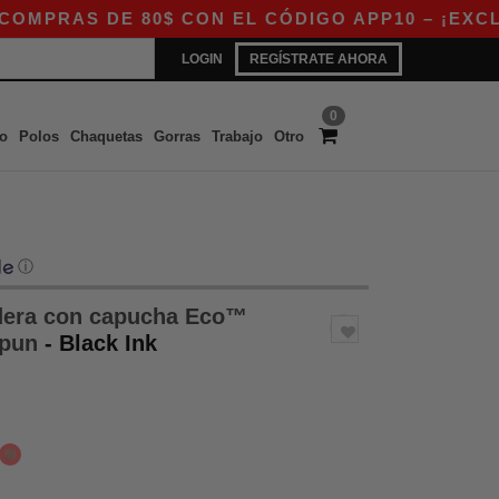
E 80$ CON EL CÓDIGO APP10 – ¡EXCLUSIVO EN 
LOGIN
REGÍSTRATE AHORA
0
o
Polos
Chaquetas
Gorras
Trabajo
Otro
ⓘ
era con capucha Eco™
Spun
- Black Ink