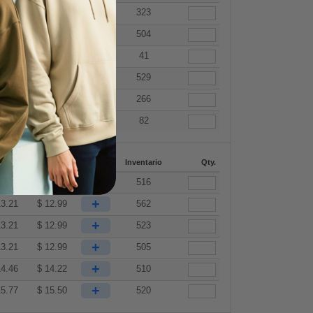
+
13.21
$
12.99
323
+
13.15
$
12.93
504
+
13.15
$
12.93
41
+
13.21
$
12.99
529
+
14.46
$
14.22
266
+
15.77
$
15.50
82
4-287
288 +
Mas
Inventario
Qty.
+
13.21
$
12.99
516
+
13.21
$
12.99
562
+
13.21
$
12.99
523
+
13.21
$
12.99
505
+
14.46
$
14.22
510
+
15.77
$
15.50
520