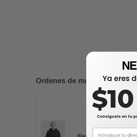
Ya eres d
Ordenes de mayoreo
$1
Consíguelo en tu p
Black Ink