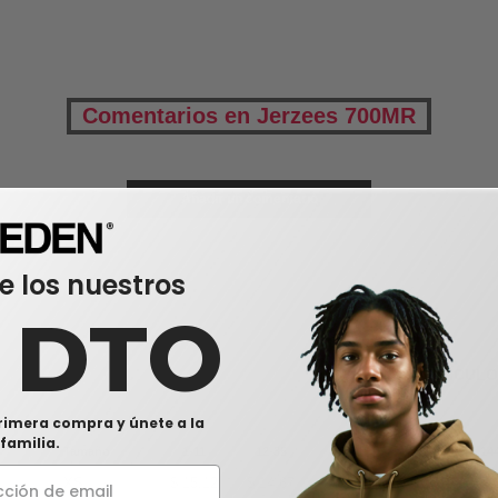
Comentarios en Jerzees 700MR
Añadir un comentario
e los nuestros
0 DTO
0
ARTÍCUL
rimera compra y únete a la
familia.
Tamaño
1-11
12-35
36-71
72-143
14
XS
$
15.12
$
14.67
$
14.22
$
13.78
$
(-28%)