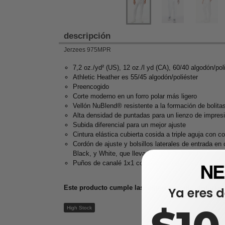
descripción
Jerzees 975MPR
7,2 oz./yd² (US), 12 oz./l yd (CA), 60/40 algodón/pol
Athletic Heather es 55/45 algodón/poliéster
Preencogido
Corte moderno en un forro polar más ligero
Vellón NuBlend® resistente a la formación de bolita
Alta densidad de puntadas para un lienzo de impres
Subida diferencial para un mejor ajuste
Cintura elástica cubierta cosida a triple aguja con c
Cordón de ajuste y bolsillos laterales de entrada en
Black, y White, que lleva White)
Puños de canalé 1x1 con elastano para elasticidad 
Este producto cumple las siguientes subcategorías 
Ya eres d
High Stock