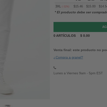
3XL
$
15.46
$
15.00
$
14.5
(-32%)
* El producto debe ser comprad
0
ARTÍCULOS
$
0.00
Venta final: este producto no po
¿Compra a granel?
Lunes a Viernes 9am - 5pm EST