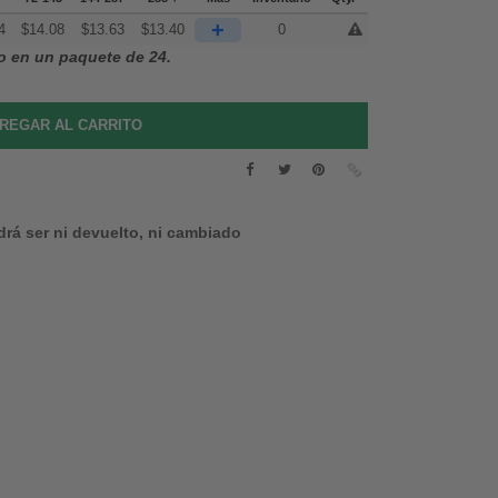
+
4
$
14.08
$
13.63
$
13.40
0
o en un paquete de 24.
drá ser ni devuelto, ni cambiado