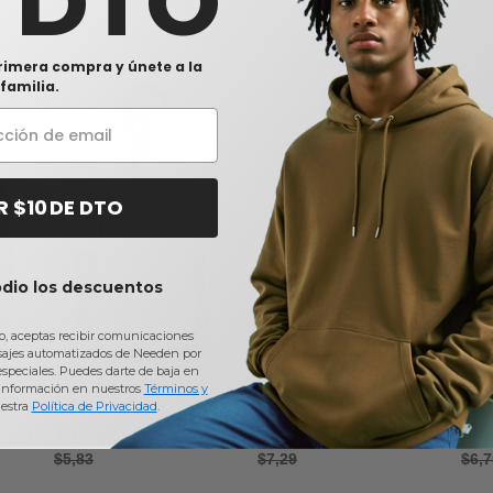
0 DTO
rimera compra y únete a la
familia.
R $10 DE DTO
odio los descuentos
io, aceptas recibir comunicaciones
sajes automatizados de Needen por
 especiales. Puedes darte de baja en
o de
JERZEES 437R - Polo Dri-
JERZEES 443M - Polo de
JERZ
información en nuestros
Términos y
Power
piqué 100% algodón hilado
piqu
estra
Política de Privacidad
.
en anillos
algod
$4,86
$5,21
$5
5%
-17%
-29%
$5,83
$7,29
$6,7