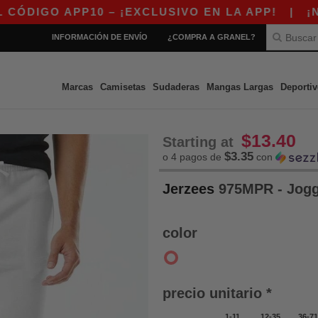
GO APP10 – ¡EXCLUSIVO EN LA APP!
|
¡NUEST
INFORMACIÓN DE ENVÍO
¿COMPRA A GRANEL?
Marcas
Camisetas
Sudaderas
Mangas Largas
Deportiv
$13.40
Starting at
$3.35
o 4 pagos de
con
Jerzees
975MPR - Jog
color
precio unitario *
1-11
12-35
36-71