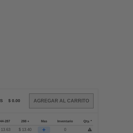
OS
$
0.00
44-287
288 +
Mas
Inventario
Qty. *
+
$
13.63
$
13.40
0