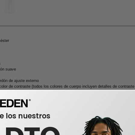
iéster
s
ión suave
ordón de ajuste externo
 color de contraste (todos los colores de cuerpo incluyen detalles de contrast
y recuperación
de Estilo Sostenible:
Fabricación sostenible Fabricación con conciencia so
e los nuestros