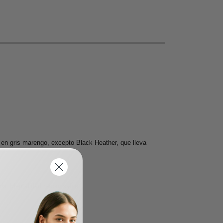
e en gris marengo, excepto Black Heather, que lleva
cial Mentalidad responsable