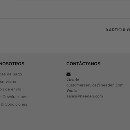
0
ARTÍCUL
 NOSOTROS
CONTÁCTANOS
des de pago
Cliente
servicios
customerservice@needen.com
ón de envío
Venta
sales@needen.com
de Devoluciones
 & Condiciones