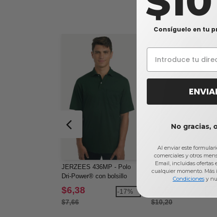
$1
Consíguelo en tu p
ENVIA
No gracias, 
Al enviar este formular
comerciales y otros men
Email, incluidas ofertas
JERZEES 436MP - Polo
JERZEES 437LR - Pol
cualquier momento. Más 
Dri-Power® con bolsillo
manga larga Dri-Power
Condiciones
y nu
$6,38
$7,61
-17%
-2
$7,66
$10,20