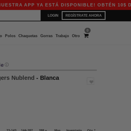
RA APP YA ESTÁ DISPONIBLE! OBTÉN 10$ DE DE
LOGIN
REGÍSTRATE AHORA
0
o
Polos
Chaquetas
Gorras
Trabajo
Otro
ⓘ
gers Nublend
- Blanca
72-143
144-287
288 +
Mas
Inventario
Qty. *