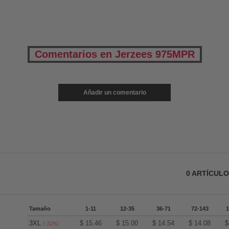
Comentarios en Jerzees 975MPR
Añadir un comentario
0
ARTÍCUL
Tamaño
1-11
12-35
36-71
72-143
1
3XL
$
15.46
$
15.00
$
14.54
$
14.08
(-32%)