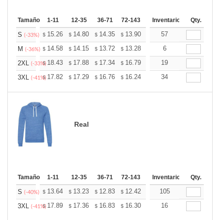
Tamaño
1-11
12-35
36-71
72-143
144-287
Inventario
288 +
Qty.
Mas
+
15.26
14.80
14.35
13.90
13.45
57
13.22
S
$
$
$
$
$
$
(-33%)
+
14.58
14.15
13.72
13.28
12.85
6
12.64
M
$
$
$
$
$
$
(-36%)
+
18.43
17.88
17.34
16.79
16.24
19
15.97
2XL
$
$
$
$
$
$
(-33%)
+
17.82
17.29
16.76
16.24
15.71
34
15.44
3XL
$
$
$
$
$
$
(-41%)
Real
Tamaño
1-11
12-35
36-71
72-143
144-287
Inventario
288 +
Qty.
Mas
+
13.64
13.23
12.83
12.42
12.02
105
11.82
S
$
$
$
$
$
$
(-40%)
+
17.89
17.36
16.83
16.30
15.77
16
15.50
3XL
$
$
$
$
$
$
(-41%)