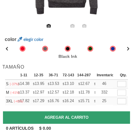
color
elegir color
Black Ink
TAMAÑO
1-11
12-35
36-71
72-143
144-287
288 +
Inventario
Mas
Qty.
+
14.38
13.95
13.53
13.10
12.67
12.46
46
S
$
$
$
$
$
$
(-37%)
+
13.37
12.97
12.57
12.18
11.78
11.58
332
M
$
$
$
$
$
$
(-41%)
+
17.82
17.29
16.76
16.24
15.71
15.44
25
3XL
$
$
$
$
$
$
(-41%)
0
ARTÍCULOS
$
0.00