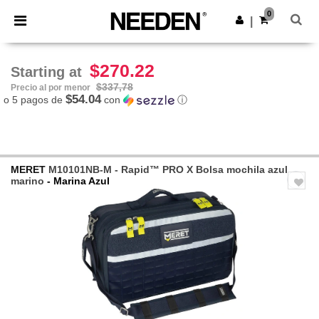
×
App de Needen
0
Descargar app
|
¡Mejores precios en app!
$270.22
Starting at
$337,78
Precio al por menor
$54.04
o 5 pagos de
con
ⓘ
MERET
M10101NB-M - Rapid™ PRO X Bolsa mochila azul
marino
- Marina Azul
Previous
Next