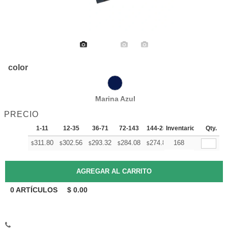
color
Marina Azul
PRECIO
1-11
12-35
36-71
72-143
144-287
Inventario
288 +
Qty.
Mas
+
311.80
302.56
293.32
284.08
274.84
168
270.22
$
$
$
$
$
$
0
ARTÍCULOS
$
0.00