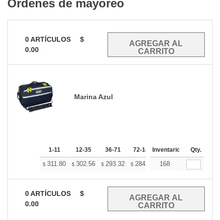
Ordenes de mayoreo
0
ARTÍCULOS
$
0.00
Marina Azul
1-11
12-35
36-71
72-143
Inventario
144-287
Qty.
288 +
311.80
302.56
293.32
284.08
168
274.84
270.22
$
$
$
$
$
$
0
ARTÍCULOS
$
0.00