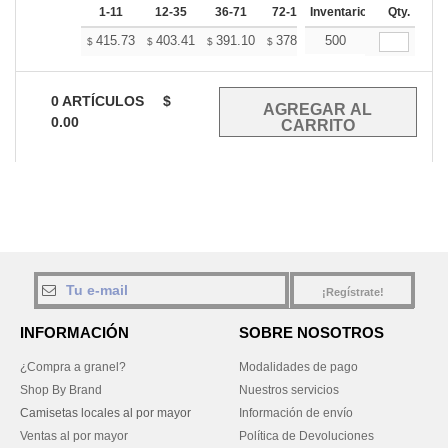
1-11
12-35
36-71
72-143
Inventario
144-287
Qty.
288 +
415.73
403.41
391.10
378.78
500
366.46
360.30
$
$
$
$
$
$
0
ARTÍCULOS
$
0.00
¡Regístrate!
INFORMACIÓN
SOBRE NOSOTROS
¿Compra a granel?
Modalidades de pago
Shop By Brand
Nuestros servicios
Camisetas locales al por mayor
Información de envío
Ventas al por mayor
Política de Devoluciones