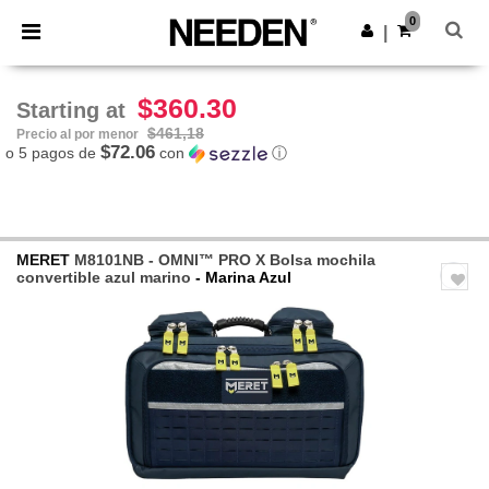
×
App de Needen
0
Descargar app
|
¡Mejores precios en app!
$360.30
Starting at
$461,18
Precio al por menor
$72.06
o 5 pagos de
con
ⓘ
MERET
M8101NB - OMNI™ PRO X Bolsa mochila
convertible azul marino
- Marina Azul
Previous
Next