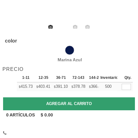
color
Marina Azul
PRECIO
1-11
12-35
36-71
72-143
144-287
Inventario
288 +
Qty.
Mas
+
415.73
403.41
391.10
378.78
366.46
500
360.30
$
$
$
$
$
$
0
ARTÍCULOS
$
0.00