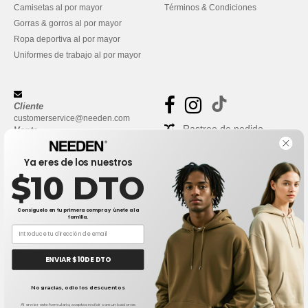
Camisetas al por mayor
Términos & Condiciones
Gorras & gorros al por mayor
Ropa deportiva al por mayor
Uniformes de trabajo al por mayor
Cliente
customerservice@needen.com
Rastreo de pedido
Venta
sales@needen.com
Preguntas frecuentes
Ya eres de los nuestros
$10 DTO
Consíguelo en tu primera compra y únete a la
familia.
ENVIAR $10 DE DTO
👋
Hola
No gracias, odio los descuentos
Si tienes dudas o preguntas, puedes
escribirnos en cualquier momento.
Al enviar este formulario, aceptas recibir comunicaciones