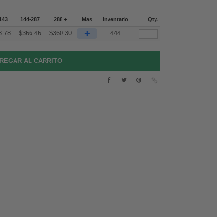
143
144-287
288 +
Mas
Inventario
Qty.
+
8.78
$
366.46
$
360.30
444