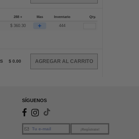
288 +
Mas
Inventario
Qty.
+
6
$
360.30
444
OS
$
0.00
SÍGUENOS
¡Regístrate!