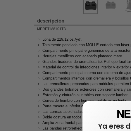
descripción
MERET M8101TB
Lona de 229,12 oz./yd².
Totalmente panelada con MOLLE cortado con láser p
Compartimento principal ergonómico de alta resistenc
Herrajes metálicos con acabado plateado mate
Grandes tiradores de cremallera EZ-Pull que facilita
Material de control de infecciones interior y exter
Compartimento principal interno con sistema de aj
Compartimentos internos con cremallera y bolsillos 
Las cremalleras preparadas para módulos permiten f
Dos grandes bolsillos exteriores con cremallera y c
Esternón y cinturón ajustables con soporte lumbar
Correa de hombro con herrajes metálicos incluida
Parte trasera e inferior con forro duradero resistent
Las correas acolchadas de la mochila distribuyen e
Doble costura en todos los puntos de tensión
Amplia zona frontal para personalizar la identificaci
Ya eres d
Las bandas retrorreflectantes proporcionan visibilida