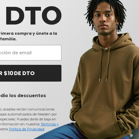
0 DTO
uidos
rimera compra y únete a la
familia.
R $10 DE DTO
odio los descuentos
io, aceptas recibir comunicaciones
sajes automatizados de Needen por
 especiales. Puedes darte de baja en
información en nuestros
Términos y
estra
Política de Privacidad
.
a
MERET DL37 - Mochila
MERET M10101F-M -
MER