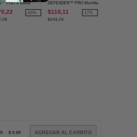
d™ PRO X Bolsa
DEFENDER™ PRO Mochila
PRO X Bolsa moch
ila azul marino
negra
convertible roja
70,22
$118,11
$360,30
-20%
-17%
7,78
$141,73
$450,38
OS
$
0.00