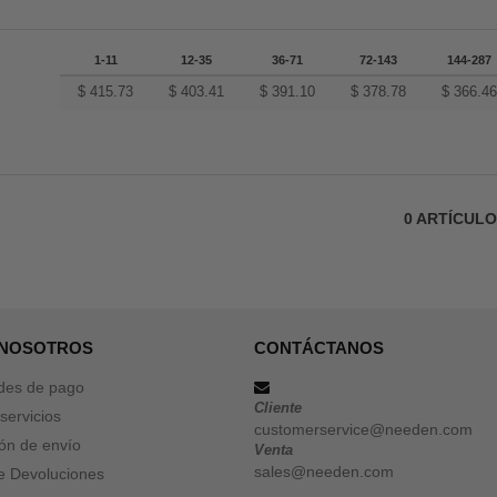
1-11
12-35
36-71
72-143
144-287
$
415.73
$
403.41
$
391.10
$
378.78
$
366.4
0
ARTÍCUL
 NOSOTROS
CONTÁCTANOS
des de pago
Cliente
servicios
customerservice@needen.com
ón de envío
Venta
sales@needen.com
de Devoluciones