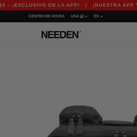
EXCLUSIVO EN LA APP!
|
¡NUESTRA APP YA ES
CENTRO DE AYUDA
USA
ES