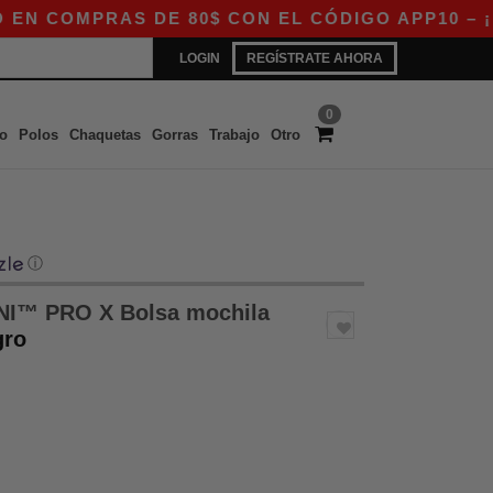
OMPRAS DE 80$ CON EL CÓDIGO APP10 – ¡EXCL
LOGIN
REGÍSTRATE AHORA
0
o
Polos
Chaquetas
Gorras
Trabajo
Otro
ⓘ
I™ PRO X Bolsa mochila
gro