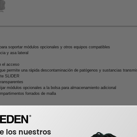
ara soportar módulos opcionales y otros equipos compatibles
ia y asa lateral
n el acceso
ior que permite una rápida descontaminación de patógenos y sustancias transmi
uste SLIDER
transparentes
ijar módulos opcionales a la bolsa para almacenamiento adicional
ompartimentos forrados de malla
e al agua y al desgaste
l peso para ofrecer la máxima comodidad
ón
e los nuestros
d adicional