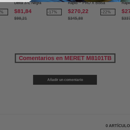
Delta 37L Negra
Rapid™ PRO X Bolsa
Rapi
mochila roja
moch
$81,84
$270,22
$2
9%
-17%
-22%
$98,21
$345,88
$33
Comentarios en MERET M8101TB
Añadir un comentario
0
ARTÍCUL