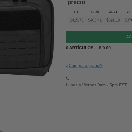
precio
1-11
12-35
36-71
72-
$
415.73
$
403.41
$
391.10
$
37
0
ARTÍCULOS
$
0.00
¿Compra a granel?
Lunes a Viernes 9am - 5pm EST