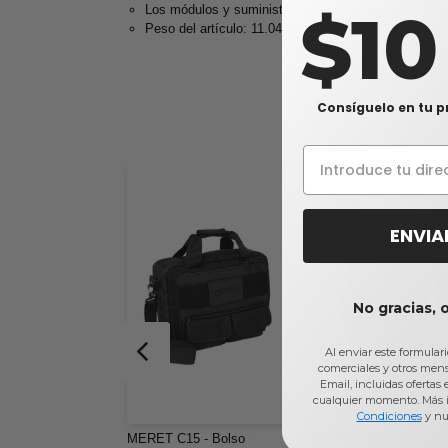
$1
Los módulos y suministros mostrados no están incl
Peso del artículo: 11.04 lbs.
Consíguelo en tu p
ENVIA
No gracias, 
Al enviar este formular
comerciales y otros men
Email, incluidas ofertas
cualquier momento. Más 
Condiciones
y nu
MERET C15 - Bolso
MERET DL24 - Mochil