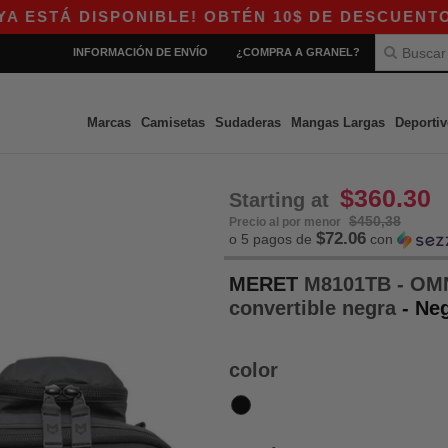
TÁ DISPONIBLE! OBTÉN 10$ DE DESCUENTO EN C
INFORMACIÓN DE ENVÍO
¿COMPRA A GRANEL?
Marcas
Camisetas
Sudaderas
Mangas Largas
Deportiv
$360.30
Starting at
$450,38
Precio al por menor
$72.06
o 5 pagos de
con
MERET
M8101TB - OMN
convertible negra
- Ne
color