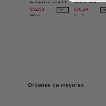
bandolera Commander 15L
Delta 24L Negra
negro
$52,59
$70,14
-20%
-2
$65,74
$98,20
Ordenes de mayoreo