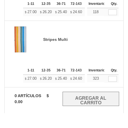
1-11
12-35
36-71
72-143
144-287
Inventario
288 +
Qty.
Mas
+
27.00
26.20
25.40
24.60
23.80
118
23.40
$
$
$
$
$
$
Stripes Multi
1-11
12-35
36-71
72-143
144-287
Inventario
288 +
Qty.
Mas
+
27.00
26.20
25.40
24.60
23.80
323
23.40
$
$
$
$
$
$
0
ARTÍCULOS
$
0.00