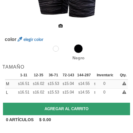
color
elegir color
Negro
TAMAÑO
1-11
12-35
36-71
72-143
144-287
288 +
Inventario
Mas
Qty.
+
16.51
16.02
15.53
15.04
14.55
14.31
0
M
$
$
$
$
$
$
+
16.51
16.02
15.53
15.04
14.55
14.31
0
L
$
$
$
$
$
$
0
ARTÍCULOS
$
0.00