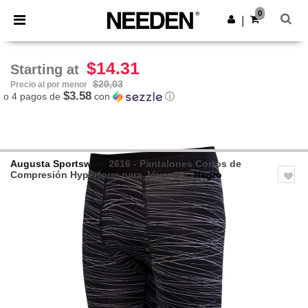
×
App de Needen
0
Descargar app
|
¡Mejores precios en app!
$14.31
Starting at
$20,03
Precio al por menor
$3.58
o 4 pagos de
con
ⓘ
Augusta Sportswear
2616 - Pantalones Cortos de
Compresión Hyperform para Jóvenes
- Negro
Previous
Next