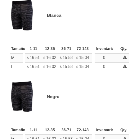
Blanca
Tamaño
1-11
12-35
36-71
72-143
144-287
Inventario
288 +
Qty.
Mas
+
16.51
16.02
15.53
15.04
14.55
0
14.31
M
$
$
$
$
$
$
+
16.51
16.02
15.53
15.04
14.55
0
14.31
L
$
$
$
$
$
$
Negro
Tamaño
1-11
12-35
36-71
72-143
144-287
Inventario
288 +
Qty.
Mas
16.51
16.02
15.53
15.04
14.55
0
14.31