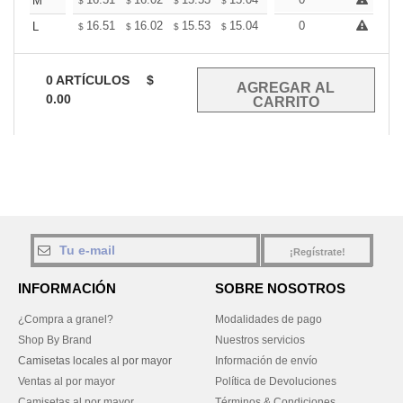
+
M
$
$
$
$
$
$
+
16.51
16.02
15.53
15.04
14.55
0
14.31
L
$
$
$
$
$
$
0
ARTÍCULOS
$
0.00
¡Regístrate!
INFORMACIÓN
SOBRE NOSOTROS
¿Compra a granel?
Modalidades de pago
Shop By Brand
Nuestros servicios
Camisetas locales al por mayor
Información de envío
Ventas al por mayor
Política de Devoluciones
Camisetas al por mayor
Términos & Condiciones